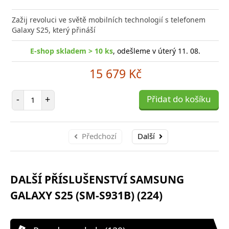
Přid
do
Zažij revoluci ve světě mobilních technologií s telefonem
poro
Galaxy S25, který přináší
E-shop skladem > 10 ks
, odešleme v úterý 11. 08.
15 679 Kč
Počet položek
-
+
Přidat do košíku
Předchozí
Další
DALŠÍ PŘÍSLUŠENSTVÍ SAMSUNG
GALAXY S25 (SM-S931B) (224)