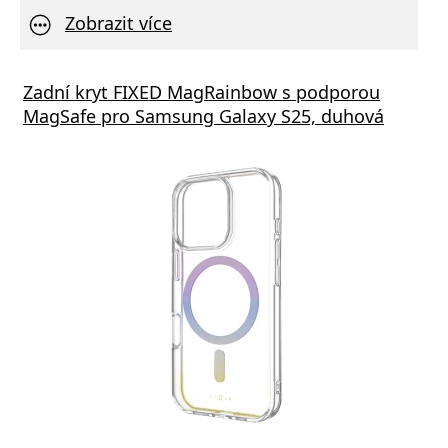
Zobrazit více
Zadní kryt FIXED MagRainbow s podporou
MagSafe pro Samsung Galaxy S25, duhová