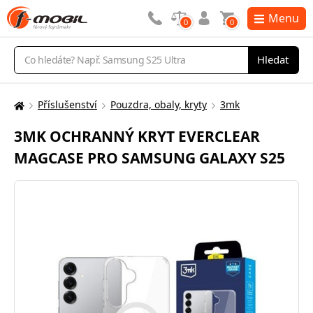
Menu
0
0
Vyhledávání
Hledat
Příslušenství
Pouzdra, obaly, kryty
3mk
Zde
se
3MK OCHRANNÝ KRYT EVERCLEAR
nacházíte:
MAGCASE PRO SAMSUNG GALAXY S25