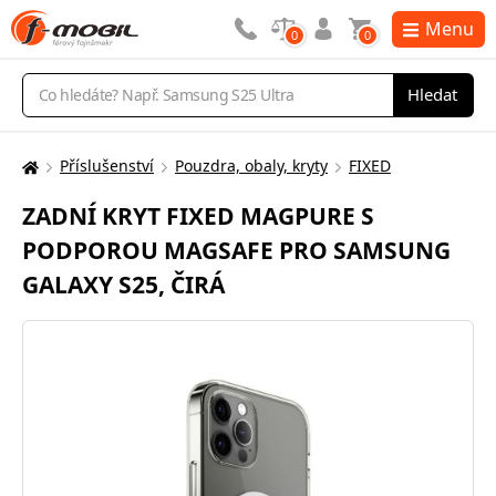
Menu
0
0
Vyhledávání
Hledat
Příslušenství
Pouzdra, obaly, kryty
FIXED
Zde
se
ZADNÍ KRYT FIXED MAGPURE S
nacházíte:
PODPOROU MAGSAFE PRO SAMSUNG
GALAXY S25, ČIRÁ