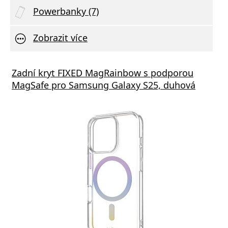
Powerbanky (7)
Zobrazit více
Zadní kryt FIXED MagRainbow s podporou
MagSafe pro Samsung Galaxy S25, duhová