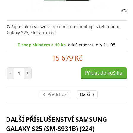
Přid
do
Zažij revoluci ve světě mobilních technologií s telefonem
poro
Galaxy S25, který přináší
E-shop skladem > 10 ks
, odešleme v úterý 11. 08.
15 679 Kč
Počet položek
-
+
Přidat do košíku
Předchozí
Další
DALŠÍ PŘÍSLUŠENSTVÍ SAMSUNG
GALAXY S25 (SM-S931B) (224)