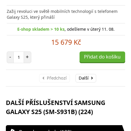
Přid
do
Zažij revoluci ve světě mobilních technologií s telefonem
poro
Galaxy S25, který přináší
E-shop skladem > 10 ks
, odešleme v úterý 11. 08.
15 679 Kč
Počet položek
-
+
Přidat do košíku
Předchozí
Další
DALŠÍ PŘÍSLUŠENSTVÍ SAMSUNG
GALAXY S25 (SM-S931B) (224)