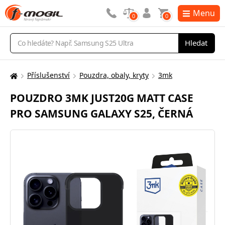
Menu
0
0
Vyhledávání
Hledat
Příslušenství
Pouzdra, obaly, kryty
3mk
Zde
se
POUZDRO 3MK JUST20G MATT CASE
nacházíte:
PRO SAMSUNG GALAXY S25, ČERNÁ