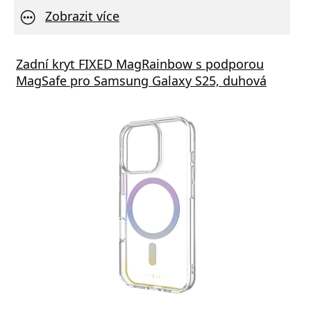
Zobrazit více
Zadní kryt FIXED MagRainbow s podporou
MagSafe pro Samsung Galaxy S25, duhová