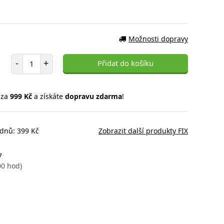
Možnosti dopravy
Počet položek
-
+
Přidat do košíku
 za
999 Kč
a získáte
dopravu zdarma
!
 dnů: 399 Kč
Zobrazit další produkty FIX
7
00 hod)