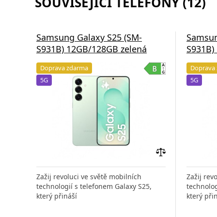
SOUVISEJÍCÍ TELEFONY (12)
Samsung Galaxy S25 (SM-
Samsun
S931B) 12GB/128GB zelená
S931B)
Doprava zdarma
Doprava
5G
5G
Přidat
do
Zažij revoluci ve světě mobilních
Zažij rev
porovnání
technologií s telefonem Galaxy S25,
technolog
který přináší
který při