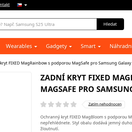
ntakt
Hledat
Wearables
Gadgety
Smart
Náhradní
 kryt FIXED MagRainbow s podporou MagSafe pro Samsung Galaxy
ZADNÍ KRYT FIXED MA
MAGSAFE PRO SAMSUNG
Zatím nehodnocen
Ochranný kryt FIXED MagBloom s podporou Ma
nepřehlédnete. Styl obalu dodává jemný duhov
žloutnutí.