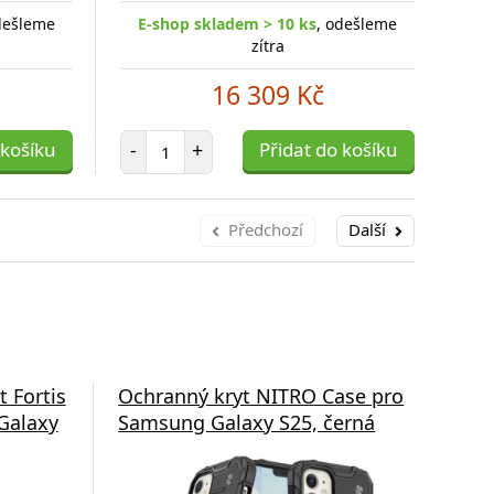
dešleme
E-shop skladem > 10 ks
, odešleme
E
zítra
16 309 Kč
Počet položek
 košíku
-
+
Přidat do košíku
-
Předchozí
Další
 Fortis
Ochranný kryt NITRO Case pro
Zad
Galaxy
Samsung Galaxy S25, černá
Cas
pro
mo