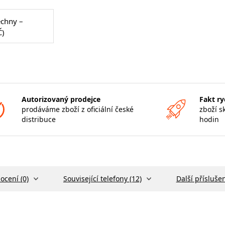
echny –
Č)
Autorizovaný prodejce
Fakt ry
prodáváme zboží z oficiální české
zboží s
distribuce
hodin
ocení (0)
Související telefony (12)
Další příslušen