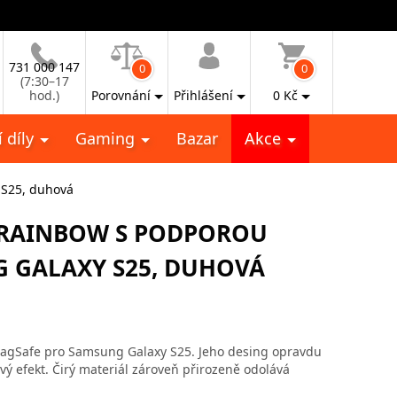
731 000 147
0
0
(7:30–17
hod.)
Porovnání
Přihlášení
0
Kč
 díly
Gaming
Bazar
Akce
 S25, duhová
GRAINBOW S PODPOROU
 GALAXY S25, DUHOVÁ
gSafe pro Samsung Galaxy S25. Jeho desing opravdu
ý efekt. Čirý materiál zároveň přirozeně odolává