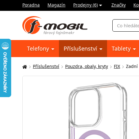
Poradna
Magazín
Prodejny (6)
Značky
Ko
Vyhledávání
Telefony
Příslušenství
Tablety
Příslušenství
Pouzdra, obaly, kryty
FIX
Zadní
Zde
se
nacházíte: