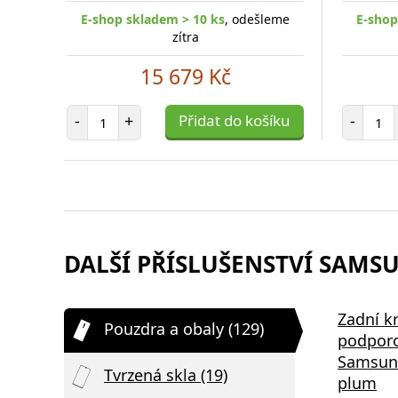
E-shop skladem > 10 ks
, odešleme
E-shop
zítra
15 679 Kč
Počet položek
Poč
-
+
Přidat do košíku
-
DALŠÍ PŘÍSLUŠENSTVÍ SAMSU
Zadní k
Pouzdra a obaly (129)
podpor
Samsung
Tvrzená skla (19)
plum