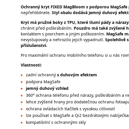
Ochranný kryt FIXED MagBloom s podporou MagSafe 
nepřehlédnete.
Styl obalu dodává jemný duhový efekt.
Kryt má pružné boky z TPU, které tlumí pády a nárazy
chránit před poškrábáním.
Pouzdro má také zvýšené hr
kontaktem s povrchem a jiným poškozením.
MagSafe m
nevystupovaly a nehrozilo jejich vypadnutí.
Spolehlivě 
příslušenství.
Pro maximální ochranu mobilního telefonu si u nás ro
Vlastnosti:
zadní ochranný
s duhovým efektem
podpora MagSafe
jemný duhový vzhled
360° ochrana telefonu před nárazy, poškrábáním a n
lehce zvýšené hrany pro dodatečnou ochranu fotoapa
ochrana ovládacích tlačítek s vysokou citlivostí
lze používat s MagSafe a Qi2 bezdrátovými nabíječk
kompatibilní s ochrannými skly