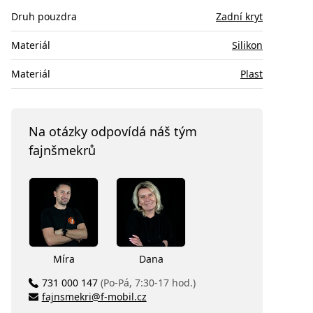
Druh pouzdra
Zadní kryt
Materiál
Silikon
Materiál
Plast
Na otázky odpovídá náš tým
fajnšmekrů
Míra
Dana
731 000 147
(Po-Pá, 7:30-17 hod.)
fajnsmekri@f-mobil.cz