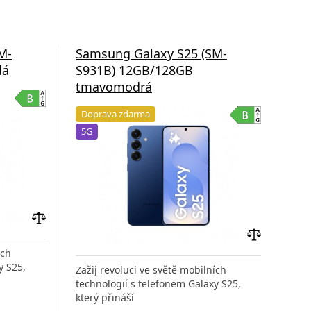
M-
Samsung Galaxy S25 (SM-
Sam
dá
S931B) 12GB/128GB
S9
tmavomodrá
tm
Doprava zdarma
Do
5G
Fo
5G
Přidat
do
Přidat
ích
porovnání
do
y S25,
Zažij revoluci ve světě mobilních
Zaži
porovnání
technologií s telefonem Galaxy S25,
tech
který přináší
kter