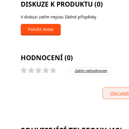
DISKUZE K PRODUKTU (0)
V diskuzi zatím nejsou žádné příspěvky
Položit dotaz
HODNOCENÍ (0)
Zatím nehodnocen
Chci vlož