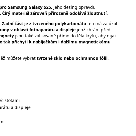
pro Samsung Galaxy S25.
Jeho desing opravdu
 Čirý materiál zároveň přirozeně odolává žloutnutí.
. Zadní část je z tvrzeného polykarbonátu
ten má za úkol
any v oblasti fotoaparátu a displeje
jenž chrání před
agnety
jsou také zalisované přímo do těla krytu, aby nijak
se tak přichytí k nabíječkám i dalšímu magnetickému
vněž můžete vybrat
tvrzené sklo nebo ochrannou fólii.
ečistotami
rátu a displeje
ami