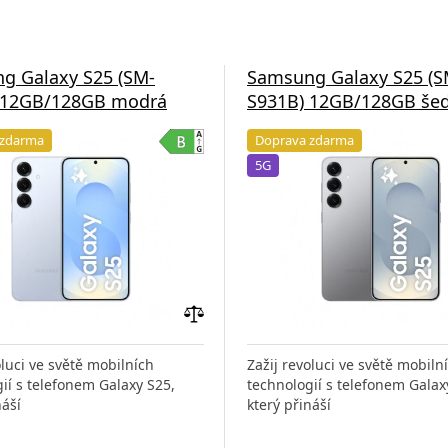
g Galaxy S25 (SM-
Samsung Galaxy S25 (S
 12GB/128GB modrá
S931B) 12GB/128GB še
 zdarma
Doprava zdarma
5G
Přidat
do
oluci ve světě mobilních
Zažij revoluci ve světě mobiln
porovnání
ií s telefonem Galaxy S25,
technologií s telefonem Galax
náší
který přináší