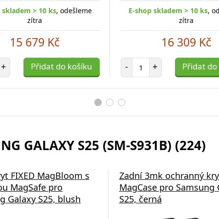
 skladem > 10 ks
, odešleme
E-shop skladem > 10 ks
, o
zítra
zítra
15 679 Kč
16 309 Kč
et položek
Počet položek
+
Přidat do košíku
-
+
Přidat do
NG GALAXY S25 (SM-S931B) (224)
ryt FIXED MagBloom s
Zadní 3mk ochranný kryt
ou MagSafe pro
MagCase pro Samsung 
 Galaxy S25, blush
S25, černá