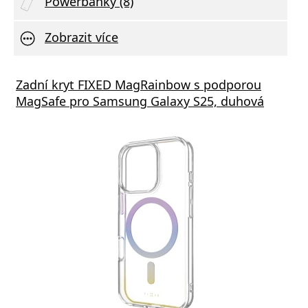
Powerbanky (8)
Zobrazit více
Zadní kryt FIXED MagRainbow s podporou
MagSafe pro Samsung Galaxy S25, duhová