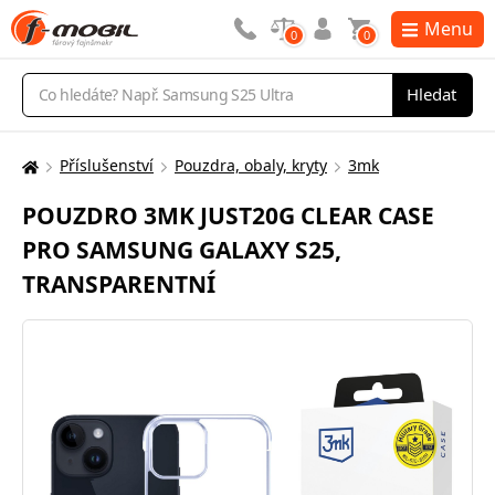
Menu
0
0
Vyhledávání
Hledat
Příslušenství
Pouzdra, obaly, kryty
3mk
Zde
se
POUZDRO 3MK JUST20G CLEAR CASE
nacházíte:
PRO SAMSUNG GALAXY S25,
TRANSPARENTNÍ