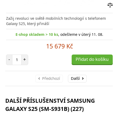
Přid
do
Zažij revoluci ve světě mobilních technologií s telefonem
poro
Galaxy S25, který přináší
E-shop skladem > 10 ks
, odešleme v úterý 11. 08.
15 679 Kč
Počet položek
-
+
Přidat do košíku
Předchozí
Další
DALŠÍ PŘÍSLUŠENSTVÍ SAMSUNG
GALAXY S25 (SM-S931B) (227)