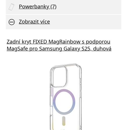
Powerbanky (7)
Zobrazit více
Zadní kryt FIXED MagRainbow s podporou
MagSafe pro Samsung Galaxy S25, duhová