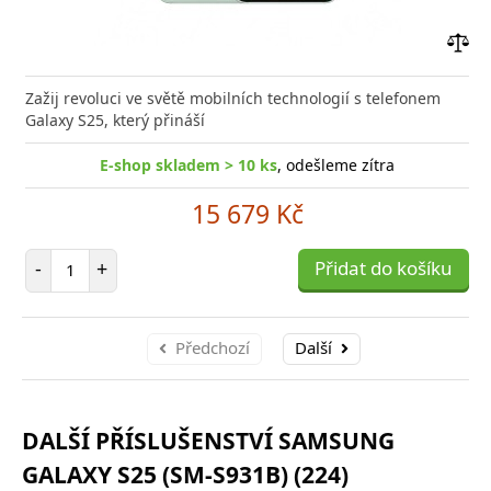
Přid
do
Zažij revoluci ve světě mobilních technologií s telefonem
poro
Galaxy S25, který přináší
E-shop skladem > 10 ks
, odešleme zítra
15 679 Kč
Počet položek
-
+
Přidat do košíku
Předchozí
Další
DALŠÍ PŘÍSLUŠENSTVÍ SAMSUNG
GALAXY S25 (SM-S931B) (224)