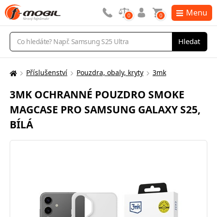
Menu
0
0
Vyhledávání
Hledat
Příslušenství
Pouzdra, obaly, kryty
3mk
Zde
se
3MK OCHRANNÉ POUZDRO SMOKE
nacházíte:
MAGCASE PRO SAMSUNG GALAXY S25,
BÍLÁ