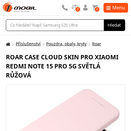
Menu
0
0
Vyhledávání
Hledat
Příslušenství
Pouzdra, obaly, kryty
Roar
Zde
se
ROAR CASE CLOUD SKIN PRO XIAOMI
nacházíte:
REDMI NOTE 15 PRO 5G SVĚTLÁ
RŮŽOVÁ