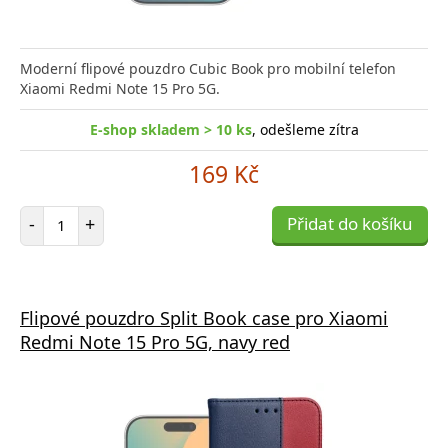
Moderní flipové pouzdro Cubic Book pro mobilní telefon
Xiaomi Redmi Note 15 Pro 5G.
E-shop skladem > 10 ks
, odešleme zítra
169 Kč
Počet položek
-
+
Přidat do košíku
Flipové pouzdro Split Book case pro Xiaomi
Redmi Note 15 Pro 5G, navy red