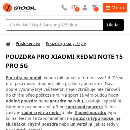
Menu
0
0
Vyhledávání
Hledat
Příslušenství
Pouzdra, obaly, kryty
Zde
se
POUZDRA PRO XIAOMI REDMI NOTE 15
nacházíte:
PRO 5G
Pouzdra na mobil
mohou mít spoustu forem a využití. Dá se
brát jako módní doplněk, ale i praktický pomocník. Navíc
dobře vybraný kryt váš telefon nejen zkrášluje, ale zároveň
ho chrání před poškozením. Na sport se vám budou hodit
odolná pouzdra
nebo
pouzdra na ruku
, existuje i speciální
kategorie pojmenovaná přímo
sportovní pouzdra
. Velmi
častý je
zadní kryt na mobil
a také
flipové pouzdro
typu
kniha. Nesmí se zapomínat ani na
pouzdra typu kapsa
,
na
sluchátka
,
chytrá pouzdra
nebo
univerzální
. Jak se tedy v
pouzdrech vyznat?