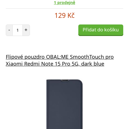
1 prodejně
129 Kč
Počet položek
-
+
Přidat do košíku
Flipové pouzdro OBAL:ME SmoothTouch pro
Xiaomi Redmi Note 15 Pro 5G, dark blue