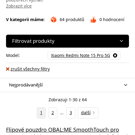
Zobrazit více
V kategorii máme:
64
produktů
0
hodnocení
Filtrovat produkty
Model:
Xiaomi Redmi Note 15 Pro 5G
zrušit všechny filtry
Nejprodávanější
Zobrazuji 1-30 z 64
1
2
...
3
další
Flipové pouzdro OBAL:ME SmoothTouch pro