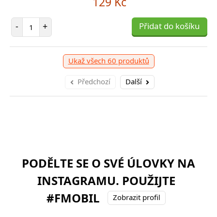
129 Kč
Počet položek
-
+
Přidat do košíku
Ukaž všech 60 produktů
Předchozí
Další
PODĚLTE SE O SVÉ ÚLOVKY NA
INSTAGRAMU. POUŽIJTE
#FMOBIL
Zobrazit profil