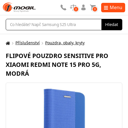
Menu
0
0
Vyhledávání
Hledat
Příslušenství
Pouzdra, obaly, kryty
Zde
se
FLIPOVÉ POUZDRO SENSITIVE PRO
nacházíte:
XIAOMI REDMI NOTE 15 PRO 5G,
MODRÁ