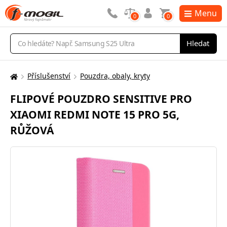
Menu
0
0
Vyhledávání
Hledat
Příslušenství
Pouzdra, obaly, kryty
Zde
se
FLIPOVÉ POUZDRO SENSITIVE PRO
nacházíte:
XIAOMI REDMI NOTE 15 PRO 5G,
RŮŽOVÁ