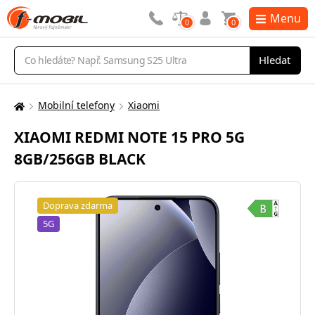
Menu
0
0
Vyhledávání
Hledat
Mobilní telefony
Xiaomi
Zde
se
XIAOMI REDMI NOTE 15 PRO 5G
nacházíte:
8GB/256GB BLACK
Doprava zdarma
5G