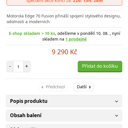
Speciální akce končí za:
22d: 13h: 28m
poro
Motorola Edge 70 Fusion přináší spojení stylového designu,
odolnosti a moderních
E-shop skladem > 10 ks
, odešleme v pondělí 10. 08. , nyní
skladem na
1 prodejně
9 290 Kč
Počet položek
-
+
Přidat do košíku
Předchozí
Další
Popis produktu
Obsah balení