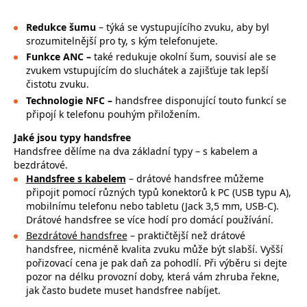
Redukce šumu
– týká se vystupujícího zvuku, aby byl
srozumitelnější pro ty, s kým telefonujete.
Funkce ANC –
také redukuje okolní šum, souvisí ale se
zvukem vstupujícím do sluchátek a zajišťuje tak lepší
čistotu zvuku.
Technologie NFC –
handsfree disponující touto funkcí se
připojí k telefonu pouhým přiložením.
Jaké jsou typy handsfree
Handsfree dělíme na dva základní typy – s kabelem a
bezdrátové.
Handsfree s kabelem
–
drátové handsfree můžeme
připojit pomocí různých typů konektorů k PC (USB typu A),
mobilnímu telefonu nebo tabletu (Jack 3,5 mm, USB-C).
Drátové handsfree se více hodí pro domácí používání.
Bezdrátové handsfree
– praktičtější než drátové
handsfree, nicméně kvalita zvuku může být slabší. Vyšší
pořizovací cena je pak daň za pohodlí. Při výběru si dejte
pozor na délku provozní doby, která vám zhruba řekne,
jak často budete muset handsfree nabíjet.