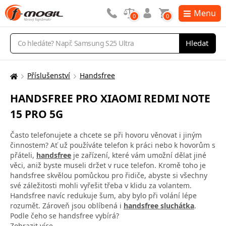
Menu
0
0
Vyhledávání
Hledat
Příslušenství
Handsfree
Zde
se
HANDSFREE PRO XIAOMI REDMI NOTE
nacházíte:
15 PRO 5G
Často telefonujete a chcete se při hovoru věnovat i jiným
činnostem? Ať už používáte telefon k práci nebo k hovorům s
přáteli,
handsfree
je zařízení, které vám umožní dělat jiné
věci, aniž byste museli držet v ruce telefon. Kromě toho je
handsfree skvělou pomůckou pro řidiče, abyste si všechny
své záležitosti mohli vyřešit třeba v klidu za volantem.
Handsfree navíc redukuje šum, aby bylo při volání lépe
rozumět. Zároveň jsou oblíbená i
handsfree sluchátka
.
Podle čeho se handsfree vybírá?
Zobrazit více