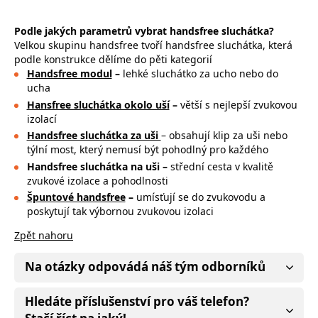
Podle jakých parametrů vybrat handsfree sluchátka?
Velkou skupinu handsfree tvoří handsfree sluchátka, která
podle konstrukce dělíme do pěti kategorií
Handsfree modul
–
lehké sluchátko za ucho nebo do
ucha
Hansfree sluchátka okolo uší
–
větší s nejlepší zvukovou
izolací
Handsfree sluchátka za uši
– obsahují
klip za uši nebo
týlní most, který nemusí být pohodlný pro každého
Handsfree sluchátka na uši –
střední cesta v kvalitě
zvukové izolace a pohodlnosti
Špuntové handsfree
–
umísťují se do zvukovodu a
poskytují tak výbornou zvukovou izolaci
Zpět nahoru
Na otázky odpovádá náš tým odborníků
Hledáte příslušenství pro váš telefon?