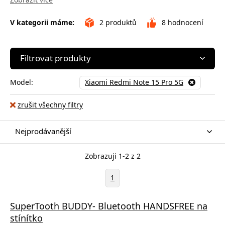
V kategorii máme:
2
produktů
8
hodnocení
Filtrovat produkty
Model:
Xiaomi Redmi Note 15 Pro 5G
zrušit všechny filtry
Nejprodávanější
Zobrazuji 1-2 z 2
1
SuperTooth BUDDY- Bluetooth HANDSFREE na
stínítko