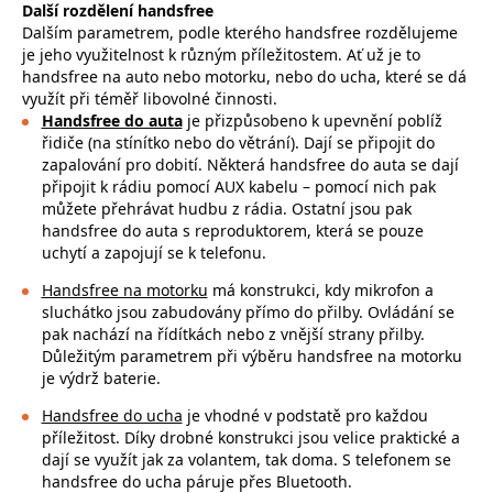
Další rozdělení handsfree
Dalším parametrem, podle kterého handsfree rozdělujeme
je jeho využitelnost k různým příležitostem. Ať už je to
handsfree na auto nebo motorku, nebo do ucha, které se dá
využít při téměř libovolné činnosti.
Handsfree do auta
je přizpůsobeno k upevnění poblíž
řidiče (na stínítko nebo do větrání). Dají se připojit do
zapalování pro dobití. Některá handsfree do auta se dají
připojit k rádiu pomocí AUX kabelu – pomocí nich pak
můžete přehrávat hudbu z rádia. Ostatní jsou pak
handsfree do auta s reproduktorem, která se pouze
uchytí a zapojují se k telefonu.
Handsfree na motorku
má konstrukci, kdy mikrofon a
sluchátko jsou zabudovány přímo do přilby. Ovládání se
pak nachází na řídítkách nebo z vnější strany přilby.
Důležitým parametrem při výběru handsfree na motorku
je výdrž baterie.
Handsfree do ucha
je vhodné v podstatě pro každou
příležitost. Díky drobné konstrukci jsou velice praktické a
dají se využít jak za volantem, tak doma. S telefonem se
handsfree do ucha páruje přes Bluetooth.