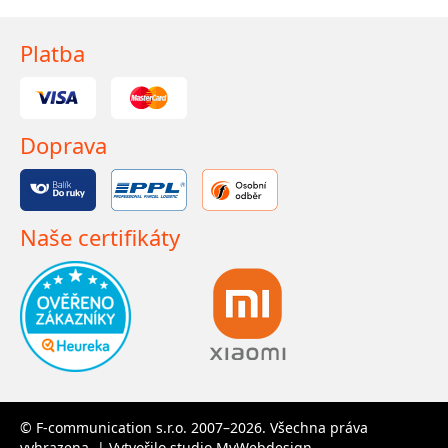
Platba
Doprava
Naše certifikáty
© F-communication s.r.o. 2007–2026. Všechna práva
vyhrazena. | Vytvořilo studio
MyWebdesign