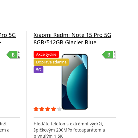
Pro 5G
Xiaomi Redmi Note 15 Pro 5G
Xia
e
8GB/512GB Glacier Blue
8G
Akce týdne
Do
Doprava zdarma
5G
5G
rží,
Hledáte telefon s extrémní výdrží,
Hled
tem a
špičkovým 200MPx fotoaparátem a
špi
plynulým 1.5K
ply