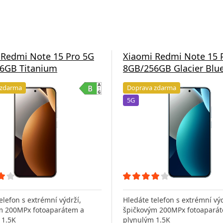
 Redmi Note 15 Pro 5G
Xiaomi Redmi Note 15 
6GB Titanium
8GB/256GB Glacier Blu
 zdarma
Doprava zdarma
5G
elefon s extrémní výdrží,
Hledáte telefon s extrémní výd
m 200MPx fotoaparátem a
špičkovým 200MPx fotoapará
 1.5K
plynulým 1.5K