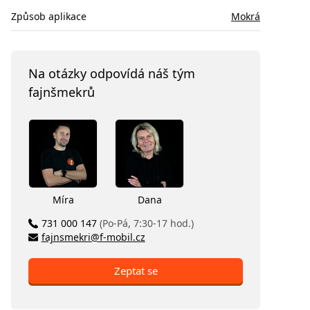
Způsob aplikace
Mokrá
Na otázky odpovídá náš tým
fajnšmekrů
Míra
Dana
731 000 147
(Po-Pá, 7:30-17 hod.)
fajnsmekri@f-mobil.cz
Zeptat se