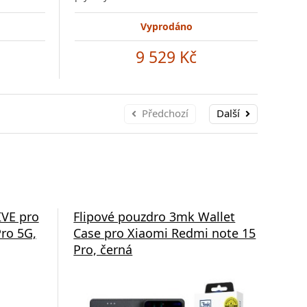
Vyprodáno
9 529 Kč
Předchozí
Další
IVE pro
Flipové pouzdro 3mk Wallet
Och
ro 5G,
Case pro Xiaomi Redmi note 15
pro
Pro, černá
4G
Od