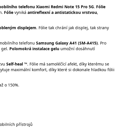
obilního telefonu Xiaomi Redmi Note 15 Pro 5G
.
Fólie
m.
Fólie
vyniká
antireflexní a antistatickou vrstvou
,
obleným displejem
. Fólie tak chrání jak displej, tak strany
i mobilního telefonu
Samsung Galaxy A41 (SM-A415)
. Pro
í gel.
Polomokrá instalace gelu
umožní dosáhnutí
stvu
Self-heal ™
. Fólie má samoléčící afekt, díky kterému se
tuje maximální komfort, díky které si dokonale hladkou fólii
až o 150%.
obilních přístrojů