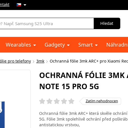
ntakt
Hledat
Wearables
Gadgety
Smart
Náhradní
lie pro telefony
3mk
Ochranná fólie 3mk ARC+ pro Xiaomi Re
OCHRANNÁ FÓLIE 3MK 
NOTE 15 PRO 5G
Zatím nehodnocen
Ochranná fólie 3mk ARC+ která skvěle ochrání
5G. Fólie 3mk spolehlivě ochrání před poškráb
antistatickou vrstvou,