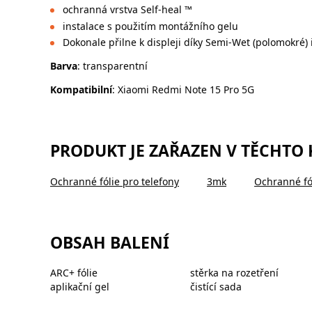
ochranná vrstva Self-heal ™
instalace s použitím montážního gelu
Dokonale přilne k displeji díky Semi-Wet (polomokré) 
Barva
: transparentní
Kompatibilní
: Xiaomi Redmi Note 15 Pro 5G
PRODUKT JE ZAŘAZEN V TĚCHTO
Ochranné fólie pro telefony
3mk
Ochranné fó
OBSAH BALENÍ
ARC+ fólie
stěrka na rozetření
aplikační gel
čistící sada