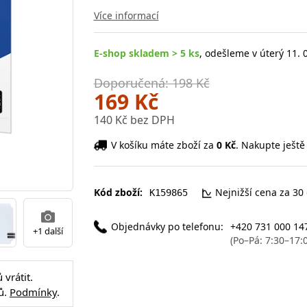
Více informací
E-shop skladem > 5 ks
, odešleme v úterý 11. 
Doporučená: 198 Kč
169 Kč
140 Kč bez DPH
V košíku máte zboží za
0 Kč
. Nakupte ještě
Kód zboží:
Nejnižší cena za 30
K159865
Objednávky po telefonu:
+420 731 000 14
+1 další
(Po–Pá: 7:30–17:
vrátit.
ů.
Podmínky
.