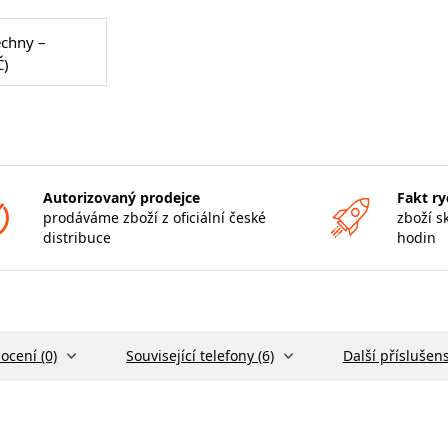
echny –
Č)
Autorizovaný prodejce
Fakt ry
prodáváme zboží z oficiální české
zboží s
distribuce
hodin
ocení (0)
Související telefony (6)
Další příslušens