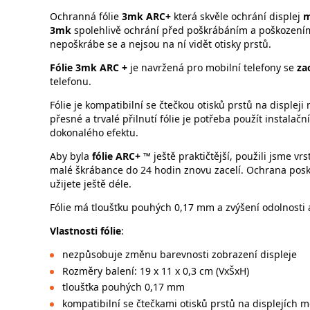
Ochranná fólie
3mk ARC+
která skvěle ochrání displej
m
3mk
spolehlivě ochrání před poškrábáním a poškození
nepoškrábe se a nejsou na ní vidět otisky prstů.
Fólie 3mk ARC +
je navržená pro mobilní telefony se
za
telefonu.
Fólie je kompatibilní se čtečkou otisků prstů na displej
přesné a trvalé přilnutí fólie je potřeba použít instalačn
dokonalého efektu.
Aby byla
fólie ARC+ ™
ještě praktičtější, použili jsme vr
malé škrábance do 24 hodin znovu zacelí. Ochrana posky
užijete ještě déle.
Fólie má tloušťku pouhých 0,17 mm a zvýšení odolnosti 
Vlastnosti fólie
:
nezpůsobuje změnu barevnosti zobrazení displeje
Rozměry balení: 19 x 11 x 0,3 cm (VxŠxH)
tloušťka pouhých 0,17 mm
kompatibilní se čtečkami otisků prstů na displejích m