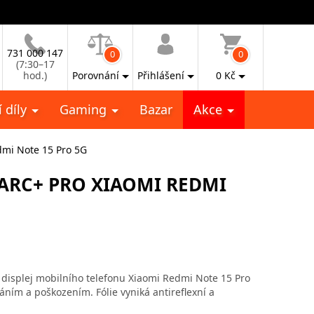
731 000 147
0
0
(7:30–17
hod.)
Porovnání
Přihlášení
0
Kč
 díly
Gaming
Bazar
Akce
dmi Note 15 Pro 5G
ARC+ PRO XIAOMI REDMI
 displej mobilního telefonu Xiaomi Redmi Note 15 Pro
áním a poškozením. Fólie vyniká antireflexní a