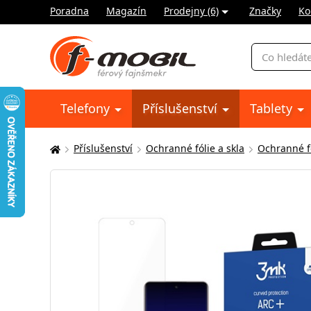
Poradna
Magazín
Prodejny (6)
Značky
Ko
Vyhledávání
Telefony
Příslušenství
Tablety
Příslušenství
Ochranné fólie a skla
Ochranné fó
Zde
se
nacházíte: