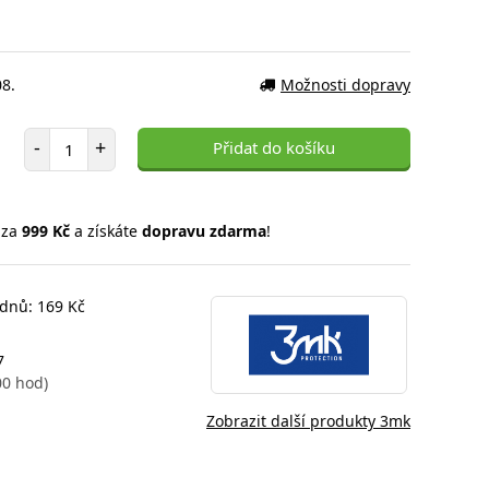
08.
Možnosti dopravy
Počet položek
-
+
Přidat do košíku
 za
999 Kč
a získáte
dopravu zdarma
!
 dnů: 169 Kč
7
00 hod)
Zobrazit další produkty 3mk