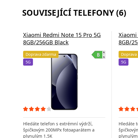
SOUVISEJÍCÍ TELEFONY (6)
Xiaomi Redmi Note 15 Pro 5G
Xiaomi
8GB/256GB Black
8GB/25
Doprava zdarma
Doprava
5G
5G
Hledáte telefon s extrémní výdrží,
Hledáte t
špičkovým 200MPx fotoaparátem a
špičkový
plynulým 1.5K
plynulým