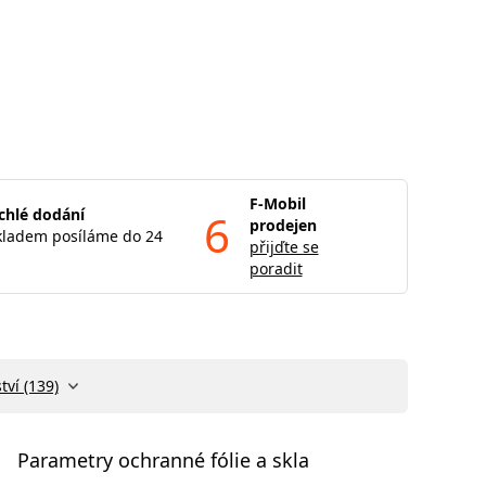
F-Mobil
chlé dodání
6
prodejen
kladem posíláme do 24
přijďte se
poradit
tví (139)
Parametry ochranné fólie a skla