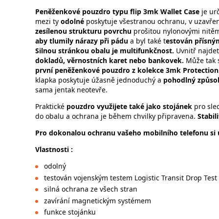
Peněženkové pouzdro typu flip 3mk Wallet Case
je ur
mezi ty
odolné
poskytuje všestranou ochranu, v uzavřené
zesílenou strukturu povrchu
prošitou nylonovými nitě
aby tlumily nárazy při pádu
a byl také t
estován přísným
Silnou stránkou obalu je multifunkčnost.
Uvnitř najde
dokladů, věrnostních karet nebo bankovek.
Může tak 
první peněženkové pouzdro z kolekce 3mk Protection
klapka poskytuje úžasně jednoduchý a
pohodlný způsob
sama jentak neotevře.
Praktické
pouzdro využijete také jako stojánek
pro sled
do obalu a ochrana je během chvilky připravena.
Stabil
Pro dokonalou ochranu vašeho mobilního telefonu si u
Vlastnosti :
odolný
testován vojenským testem Logistic Transit Drop Test
silná ochrana ze všech stran
zavírání magnetickým systémem
funkce stojánku