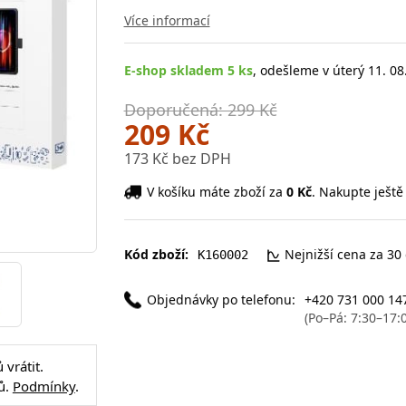
Více informací
E-shop skladem 5 ks
, odešleme v úterý 11. 08
Doporučená: 299 Kč
209 Kč
173 Kč bez DPH
V košíku máte zboží za
0 Kč
. Nakupte ještě
Kód zboží:
Nejnižší cena za 30
K160002
Objednávky po telefonu:
+420 731 000 14
(Po–Pá: 7:30–17:
vrátit.
ů.
Podmínky
.