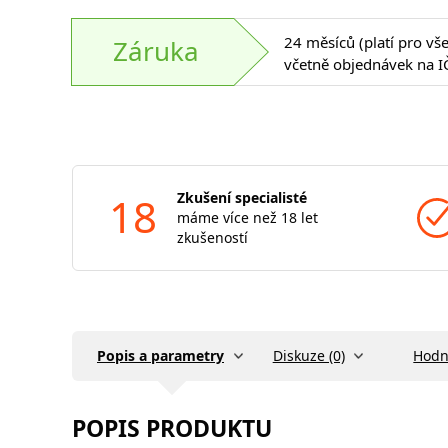
24 měsíců (platí pro vš
Záruka
včetně objednávek na I
18
Zkušení specialisté
máme více než 18 let
zkušeností
Popis a parametry
Diskuze (0)
Hodn
POPIS PRODUKTU