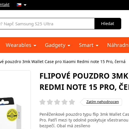
ntakt
Hledat
Wearables
Gadgety
Smart
Náhradní
ové pouzdro 3mk Wallet Case pro Xiaomi Redmi note 15 Pro, černá
FLIPOVÉ POUZDRO 3MK
REDMI NOTE 15 PRO, Č
Zatím nehodnocen
Peněženkové pouzdro typu flip 3mk Wallet Cas
Pro. Patří mezi ty odolné poskytuje všestranou
bezpečí. Obal má zesíleno