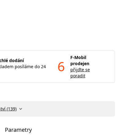
F-Mobil
chlé dodání
6
prodejen
kladem posíláme do 24
přijďte se
poradit
tví (139)
Parametry