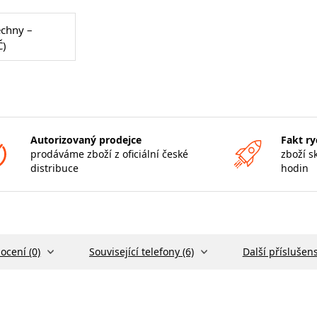
echny –
Č)
Autorizovaný prodejce
Fakt ry
prodáváme zboží z oficiální české
zboží s
distribuce
hodin
ocení (0)
Související telefony (6)
Další příslušens