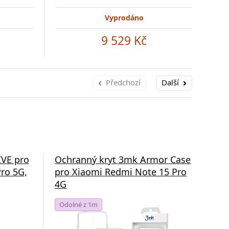
Vyprodáno
9 529 Kč
Předchozí
Další
IVE pro
Ochranný kryt 3mk Armor Case
Fli
ro 5G,
pro Xiaomi Redmi Note 15 Pro
cas
4G
Pro
Odolné z 1m