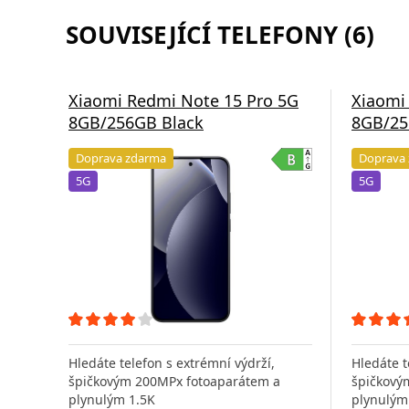
SOUVISEJÍCÍ TELEFONY (6)
Xiaomi Redmi Note 15 Pro 5G
Xiaomi
8GB/256GB Black
8GB/25
Doprava zdarma
Doprava
5G
5G
Hledáte telefon s extrémní výdrží,
Hledáte t
špičkovým 200MPx fotoaparátem a
špičkový
plynulým 1.5K
plynulým