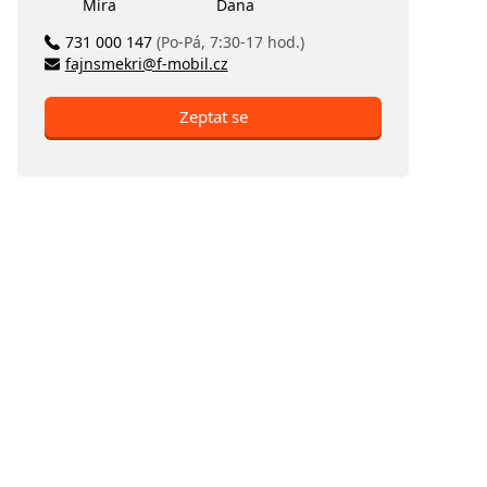
Míra
Dana
731 000 147
(Po-Pá, 7:30-17 hod.)
fajnsmekri@f-mobil.cz
Zeptat se