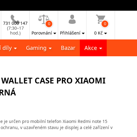
731 000 147
0
0
(7:30–17
hod.)
Porovnání
Přihlášení
0
Kč
 díly
Gaming
Bazar
Akce
 WALLET CASE PRO XIAOMI
ERNÁ
e je určen pro mobilní telefon Xiaomi Redmi note 15
 ochranu, v uzavřeném stavu je displej a celé zařízení v