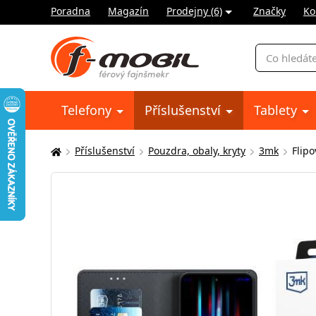
Poradna
Magazín
Prodejny (6)
Značky
Ko
Vyhledávání
Telefony
Příslušenství
Tablety
Příslušenství
Pouzdra, obaly, kryty
3mk
Flip
Zde
se
nacházíte: