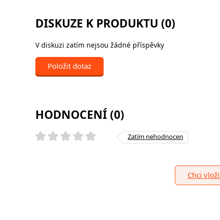
DISKUZE K PRODUKTU (0)
V diskuzi zatím nejsou žádné příspěvky
Položit dotaz
HODNOCENÍ (0)
Zatím nehodnocen
Chci vlož