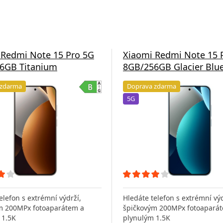
 Redmi Note 15 Pro 5G
Xiaomi Redmi Note 15 
6GB Titanium
8GB/256GB Glacier Blu
 zdarma
Doprava zdarma
5G
elefon s extrémní výdrží,
Hledáte telefon s extrémní výd
m 200MPx fotoaparátem a
špičkovým 200MPx fotoapará
 1.5K
plynulým 1.5K