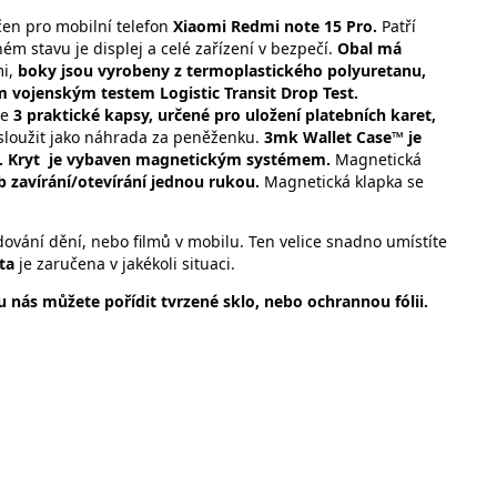
čen pro mobilní telefon
Xiaomi Redmi note 15 Pro.
Patří
m stavu je displej a celé zařízení v bezpečí.
Obal má
mi,
boky jsou vyrobeny z termoplastického polyuretanu,
 vojenským testem Logistic Transit Drop Test.
te
3 praktické kapsy, určené pro uložení platebních karet,
sloužit jako náhrada za peněženku.
3mk Wallet Case™ je
. Kryt
je vybaven magnetickým systémem.
Magnetická
 zavírání/otevírání jednou rukou.
Magnetická klapka se
ování dění, nebo filmů v mobilu. Ten velice snadno umístíte
ita
je zaručena v jakékoli situaci.
 nás můžete pořídit tvrzené sklo, nebo ochrannou fólii.