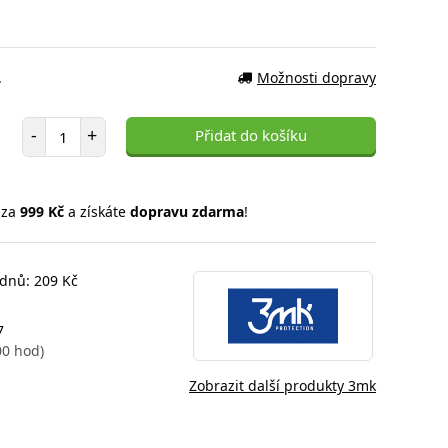
.
Možnosti dopravy
Počet položek
-
+
Přidat do košíku
 za
999 Kč
a získáte
dopravu zdarma
!
 dnů: 209 Kč
7
00 hod)
Zobrazit další produkty 3mk