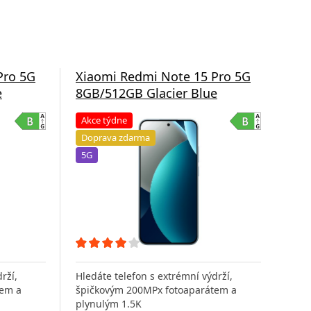
Pro 5G
Xiaomi Redmi Note 15 Pro 5G
Xia
e
8GB/512GB Glacier Blue
8G
Akce týdne
Do
Doprava zdarma
5G
5G
rží,
Hledáte telefon s extrémní výdrží,
Hled
tem a
špičkovým 200MPx fotoaparátem a
špi
plynulým 1.5K
ply