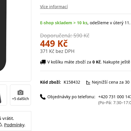
Více informací
E-shop skladem > 10 ks
, odešleme v úterý 11.
Doporučená: 590 Kč
449 Kč
371 Kč bez DPH
V košíku máte zboží za
0 Kč
. Nakupte ještě
Kód zboží:
Nejnižší cena za 30
K158432
Objednávky po telefonu:
+420 731 000 14
+5 dalších
(Po–Pá: 7:30–17:
vrátit.
ů.
Podmínky
.