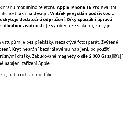
ochranu mobilního telefonu
Apple iPhone 16
Pro
Kvalitní
kčnost tak i na design.
Vnitřek je vystlán podšívkou z
oskytuje dodatečné odpružení. Díky speciální úpravě
 s dlouhou životností
. Je vyrobeno ze silikonu, který je
 vstupům je bez překážky. Nezakrývá fotoaparát.
Zvýšené
ození.
Kryt nebrání bezdrátovému nabíjení,
po použítí
 s různýmí držáky. Zabudované
magnety o síle 2 300 Gs
zajišťují
é nabíjení zařízení Apple.
lo, nebo ochrannou fólii.