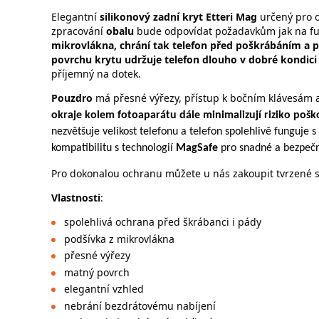
Elegantní
silikonový zadní kryt Etteri Mag
určený pro 
zpracování
obalu
bude odpovídat požadavkům jak na fun
mikrovlákna, chrání tak telefon před poškrábáním a p
povrchu krytu udržuje telefon dlouho v dobré kondici
příjemný na dotek.
Pouzdro
má přesné výřezy, přístup k bočním klávesám a
okraje kolem fotoaparátu dále minimalizují riziko pošk
nezvětšuje velikost telefonu a telefon spolehlivě funguje
kompatibilitu s technologií
MagSafe
pro snadné a bezpečn
Pro dokonalou ochranu můžete u nás zakoupit tvrzené sk
Vlastnosti
:
spolehlivá ochrana před škrábanci i pády
podšívka z mikrovlákna
přesné výřezy
matný povrch
elegantní vzhled
nebrání bezdrátovému nabíjení