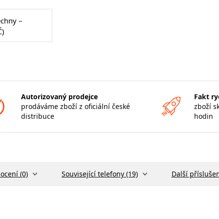
echny –
Č)
Autorizovaný prodejce
Fakt ry
prodáváme zboží z oficiální české
zboží s
distribuce
hodin
ocení (0)
Související telefony (19)
Další příslušen