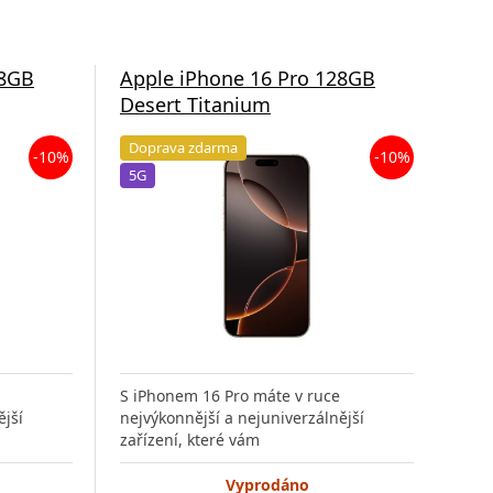
28GB
Apple iPhone 16 Pro 128GB
App
Desert Titanium
Nat
Doprava zdarma
Do
-10%
-10%
5G
5G
S iPhonem 16 Pro máte v ruce
S iP
ější
nejvýkonnější a nejuniverzálnější
nejv
zařízení, které vám
zaří
Vyprodáno