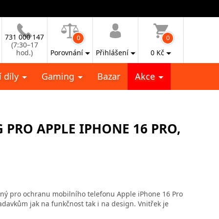
731 000 147
0
0
(7:30–17
hod.)
Porovnání
Přihlášení
0
Kč
 díly
Gaming
Bazar
Akce
 PRO APPLE IPHONE 16 PRO,
čený pro ochranu mobilního telefonu Apple iPhone 16 Pro
davkům jak na funkčnost tak i na design. Vnitřek je