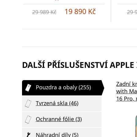
19 890 Kč
29 989 Kč
29 
DALŠÍ PŘÍSLUŠENSTVÍ APPLE 
Samsung EP-P2400BBE 15W
Bezdrátov
Zadní k
Pouzdra a obaly (255)
,
Podložka pro Bezdrátové
2v1 černá
with Ma
Nabíjení Black
16 Pro,
Tvrzená skla (46)
Ochranné fólie (3)
Náhradní díly (5)