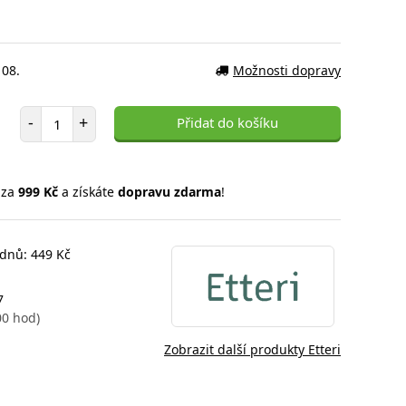
 08.
Možnosti dopravy
Počet položek
-
+
Přidat do košíku
 za
999 Kč
a získáte
dopravu zdarma
!
 dnů: 449 Kč
7
00 hod)
Zobrazit další produkty Etteri