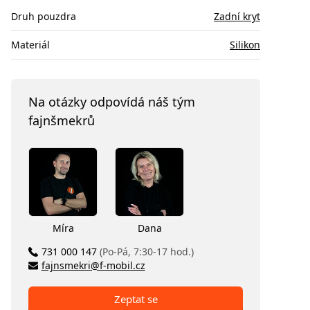
Druh pouzdra
Zadní kryt
Materiál
Silikon
Na otázky odpovídá náš tým
fajnšmekrů
Míra
Dana
731 000 147
(Po-Pá, 7:30-17 hod.)
fajnsmekri@f-mobil.cz
Zeptat se