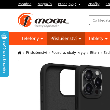
Poradna
Magazín
Prodejny (6)
Značky
Ko
Vyhledávání
Telefony
Příslušenství
Tablety
Příslušenství
Pouzdra, obaly, kryty
Etteri
Zad
Zde
se
nacházíte: