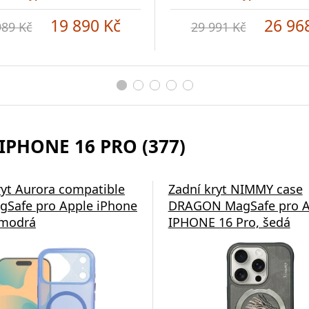
19 890 Kč
26 96
989 Kč
29 991 Kč
IPHONE 16 PRO (377)
á nabíječka Swissten
ryt Aurora compatible
Zadní kryt NIMMY case
gSafe pro Apple iPhone
DRAGON MagSafe pro A
 modrá
IPHONE 16 Pro, šedá