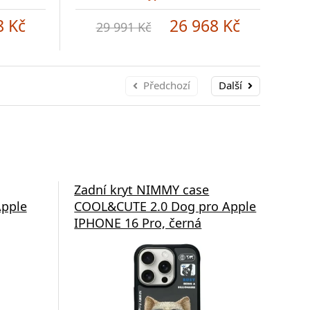
8 Kč
26 968 Kč
29 991 Kč
Předchozí
Další
Zadní kryt NIMMY case
Zad
pple
COOL&CUTE 2.0 Dog pro Apple
Mag
IPHONE 16 Pro, černá
Pro