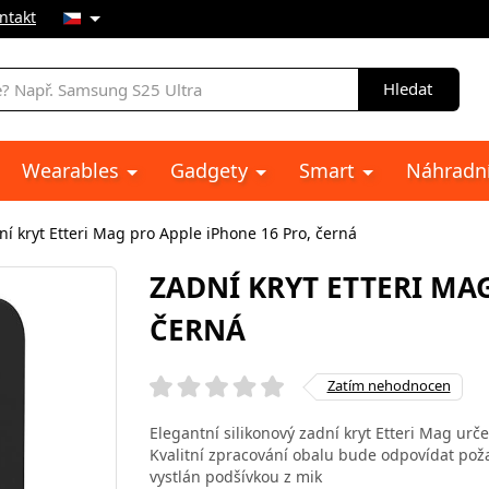
ntakt
Hledat
Wearables
Gadgety
Smart
Náhradní
ní kryt Etteri Mag pro Apple iPhone 16 Pro, černá
ZADNÍ KRYT ETTERI MAG
ČERNÁ
Zatím nehodnocen
Elegantní silikonový zadní kryt Etteri Mag ur
Kvalitní zpracování obalu bude odpovídat poža
vystlán podšívkou z mik