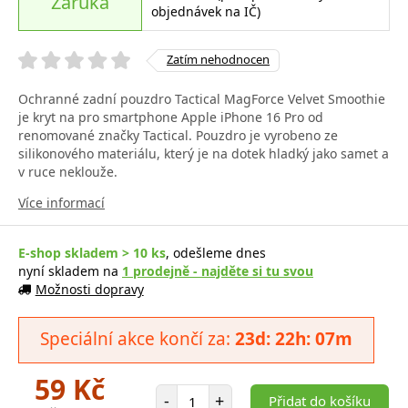
Záruka
objednávek na IČ)
Zatím nehodnocen
Ochranné zadní pouzdro Tactical MagForce Velvet Smoothie
je kryt na pro smartphone Apple iPhone 16 Pro od
renomované značky Tactical. Pouzdro je vyrobeno ze
silikonového materiálu, který je na dotek hladký jako samet a
v ruce neklouže.
Více informací
E-shop skladem > 10 ks
, odešleme dnes
nyní skladem na
1 prodejně - najděte si tu svou
Možnosti dopravy
Speciální akce končí za:
23d: 22h: 07m
59 Kč
Počet položek
-
+
Přidat do košíku