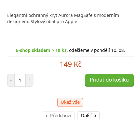
nabíječka FIXED zajistí rychlé a bezpečné nabíjení
Elegantní ochranný kryt Aurora MagSafe s moderním
Výkonná
 moderního smartphonu,
designem. Stylový obal pro Apple
Aligato
shop skladem > 10 ks
, odešleme v pondělí 10. 08.
E-
E-shop skladem > 10 ks
, odešleme v pondělí 10. 08.
249 Kč
149 Kč
očet položek
P
+
Počet položek
Přidat do košíku
-
-
+
Přidat do košíku
Ukaž vše
Předchozí
Další