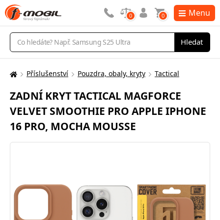
Menu
0
0
Vyhledávání
Hledat
Příslušenství
Pouzdra, obaly, kryty
Tactical
Zde
se
ZADNÍ KRYT TACTICAL MAGFORCE
nacházíte:
VELVET SMOOTHIE PRO APPLE IPHONE
16 PRO, MOCHA MOUSSE