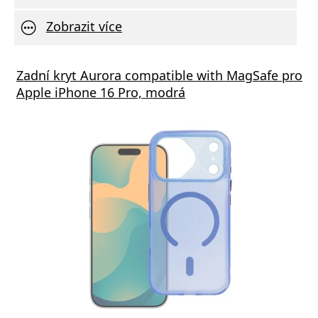
Zobrazit více
á nabíječka FIXED s 2xUSB výstupem, 17W
Zadní kryt Aurora compatible with MagSafe pro
Aliga
 Rapid Charge, bílá
Apple iPhone 16 Pro, modrá
Deliv