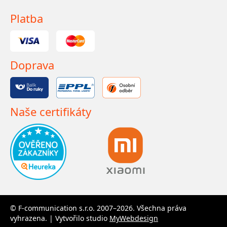
Platba
Doprava
Naše certifikáty
© F-communication s.r.o. 2007–2026. Všechna práva
vyhrazena. | Vytvořilo studio
MyWebdesign