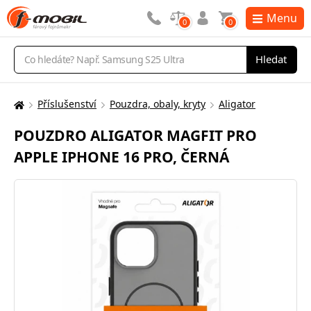
Menu
0
0
Vyhledávání
Hledat
Příslušenství
Pouzdra, obaly, kryty
Aligator
Zde
se
POUZDRO ALIGATOR MAGFIT PRO
nacházíte:
APPLE IPHONE 16 PRO, ČERNÁ