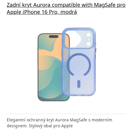
á nabíječka FIXED s 2xUSB výstupem, 17W
Zadní kryt Aurora compatible with MagSafe pro
Aliga
 Rapid Charge, bílá
Apple iPhone 16 Pro, modrá
Deliv
nabíječka FIXED zajistí rychlé a bezpečné nabíjení
Elegantní ochranný kryt Aurora MagSafe s moderním
Výkonná
 moderního smartphonu,
designem. Stylový obal pro Apple
Aligato