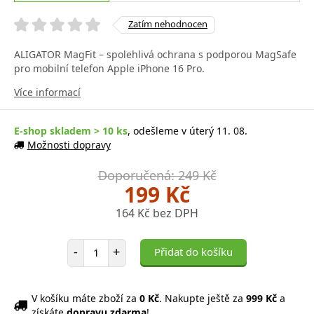
Zatím nehodnocen
ALIGATOR MagFit – spolehlivá ochrana s podporou MagSafe
pro mobilní telefon Apple iPhone 16 Pro.
Více informací
E-shop skladem > 10 ks
, odešleme v úterý 11. 08.
Možnosti dopravy
Doporučená: 249 Kč
199 Kč
164 Kč bez DPH
Počet položek
-
+
Přidat do košíku
V košíku máte zboží za
0 Kč
. Nakupte ještě za
999 Kč
a
získáte
dopravu zdarma
!