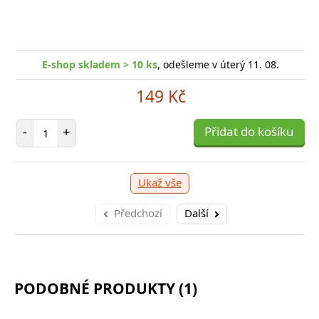
-shop skladem > 10 ks
, odešleme v úterý 11. 08.
E
E-shop skladem > 10 ks
, odešleme v úterý 11. 08.
249 Kč
149 Kč
očet položek
P
+
Přidat do košíku
-
Počet položek
-
+
Přidat do košíku
Ukaž vše
Předchozí
Další
PODOBNÉ PRODUKTY (1)