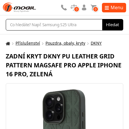
Menu
0
0
Vyhledávání
Hledat
Příslušenství
Pouzdra, obaly, kryty
DKNY
Zde
se
ZADNÍ KRYT DKNY PU LEATHER GRID
nacházíte:
PATTERN MAGSAFE PRO APPLE IPHONE
16 PRO, ZELENÁ