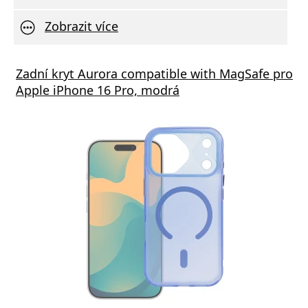
Zobrazit více
á nabíječka FIXED s 2xUSB výstupem, 17W
Zadní kryt Aurora compatible with MagSafe pro
Aliga
 Rapid Charge, bílá
Apple iPhone 16 Pro, modrá
Deliv