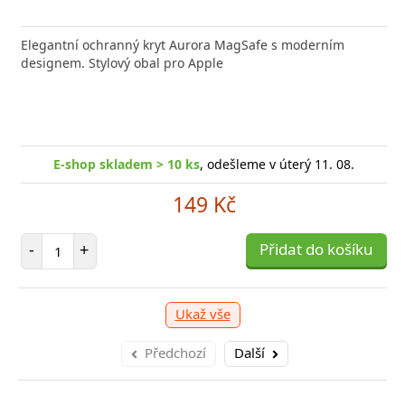
nabíječka FIXED zajistí rychlé a bezpečné nabíjení
Elegantní ochranný kryt Aurora MagSafe s moderním
Výkonná
 moderního smartphonu,
designem. Stylový obal pro Apple
Aligato
-shop skladem > 10 ks
, odešleme v úterý 11. 08.
E
E-shop skladem > 10 ks
, odešleme v úterý 11. 08.
249 Kč
149 Kč
očet položek
P
+
Přidat do košíku
-
Počet položek
-
+
Přidat do košíku
Ukaž vše
Předchozí
Další