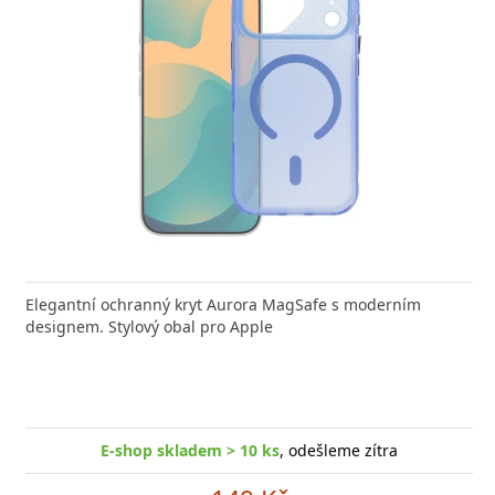
nabíječka FIXED zajistí rychlé a bezpečné nabíjení
Elegantní ochranný kryt Aurora MagSafe s moderním
Výkonná
 moderního smartphonu,
designem. Stylový obal pro Apple
Aligato
E-shop skladem > 10 ks
, odešleme zítra
E-shop skladem > 10 ks
, odešleme zítra
249 Kč