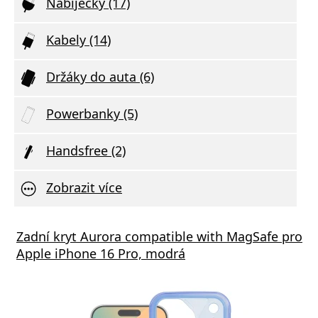
Nabíječky (17)
Kabely (14)
Držáky do auta (6)
Powerbanky (5)
Handsfree (2)
Zobrazit více
á nabíječka FIXED s 2xUSB výstupem, 17W
Zadní kryt Aurora compatible with MagSafe pro
Aliga
 Rapid Charge, bílá
Apple iPhone 16 Pro, modrá
Deliv