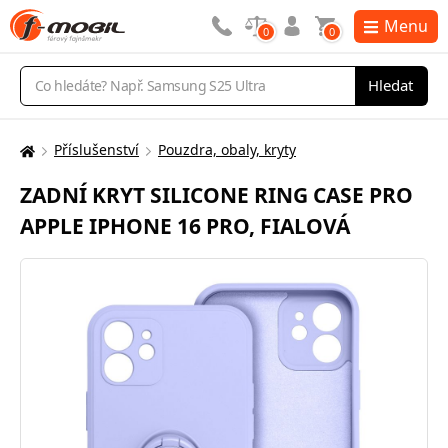
Menu
0
0
Vyhledávání
Hledat
Příslušenství
Pouzdra, obaly, kryty
Zde
se
ZADNÍ KRYT SILICONE RING CASE PRO
nacházíte:
APPLE IPHONE 16 PRO, FIALOVÁ