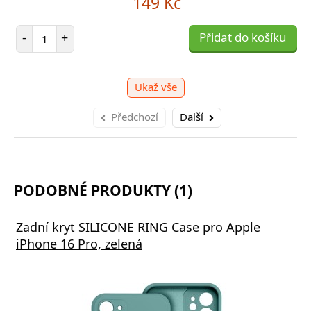
149 Kč
očet položek
P
+
Přidat do košíku
-
Počet položek
-
+
Přidat do košíku
Ukaž vše
Předchozí
Další
PODOBNÉ PRODUKTY (1)
Zadní kryt SILICONE RING Case pro Apple
iPhone 16 Pro, zelená