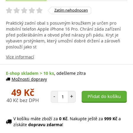
Zatím nehodnocen
Praktický zadní obal s posuvným kroužkem je určen pro
mobilní telefon Apple iPhone 16 Pro. Chrání záda zařízení
před poškrábáním a obvod před nárazy při pádu. Kryt je
vybaven prstýnkem, který umožní dobré držení a zároveň
poslouží jako st
Více informací
E-shop skladem > 10 ks
, odešleme zítra
Možnosti dopravy
49 Kč
Počet položek
-
+
Přidat do košíku
40 Kč bez DPH
V košíku máte zboží za
0 Kč
. Nakupte ještě za
999 Kč
a
získáte
dopravu zdarma
!