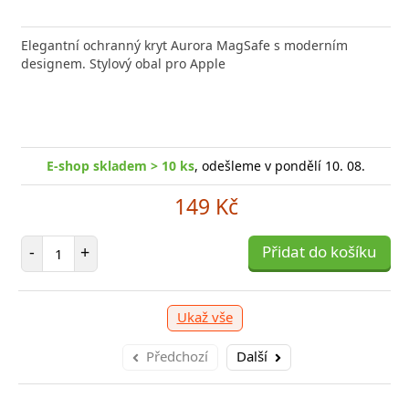
nabíječka FIXED zajistí rychlé a bezpečné nabíjení
Elegantní ochranný kryt Aurora MagSafe s moderním
Výkonná
 moderního smartphonu,
designem. Stylový obal pro Apple
Aligato
shop skladem > 10 ks
, odešleme v pondělí 10. 08.
E-
E-shop skladem > 10 ks
, odešleme v pondělí 10. 08.
249 Kč
149 Kč
očet položek
P
+
Přidat do košíku
-
Počet položek
-
+
Přidat do košíku
Ukaž vše
Předchozí
Další