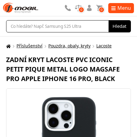
Menu
0
0
Vyhledávání
Hledat
Příslušenství
Pouzdra, obaly, kryty
Lacoste
Zde
se
ZADNÍ KRYT LACOSTE PVC ICONIC
nacházíte:
PETIT PIQUE METAL LOGO MAGSAFE
PRO APPLE IPHONE 16 PRO, BLACK