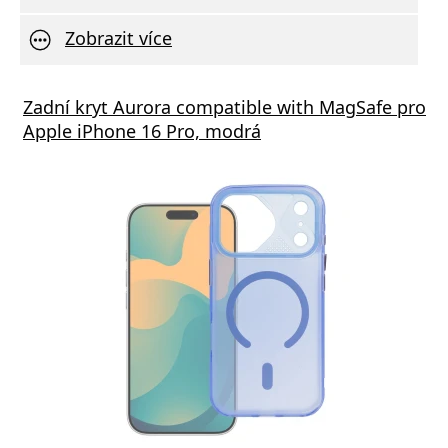
Zobrazit více
á nabíječka FIXED s 2xUSB výstupem, 17W
Zadní kryt Aurora compatible with MagSafe pro
Aliga
 Rapid Charge, bílá
Apple iPhone 16 Pro, modrá
Deliv