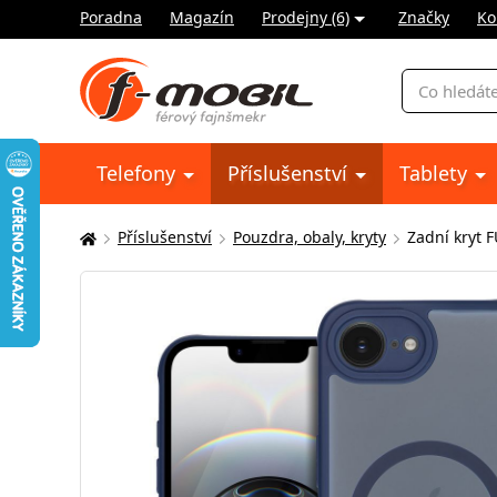
Poradna
Magazín
Prodejny (6)
Značky
Ko
Vyhledávání
Telefony
Příslušenství
Tablety
Příslušenství
Pouzdra, obaly, kryty
Zadní kryt 
Zde
se
nacházíte: