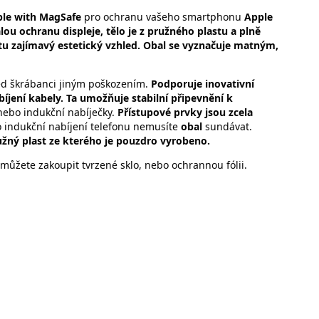
le with MagSafe
pro ochranu vašeho smartphonu
Apple
ou ochranu displeje, tělo je z pružného plastu
a plně
u zajímavý estetický vzhled
. Obal se
vyznačuje matným,
ed škrábanci jiným poškozením.
Podporuje inovativní
íjení kabely. Ta umožňuje stabilní připevnění k
 nebo indukční nabíječky.
Přístupové prvky jsou zcela
 indukční nabíjení telefonu nemusíte
obal
sundávat.
žný plast ze kterého je pouzdro vyrobeno.
můžete zakoupit tvrzené sklo, nebo ochrannou fólii.