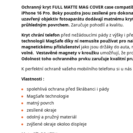
Ochranný kryt FULL MATTE MAG COVER case compatib
iPhone 16 Pro
.
Boky pouzdra jsou zesílené pro dokonal
uzavřený objektiv fotoaparátu dodávají matnému kryt
průhledným povrchem.
Zaručuje pohodlí a kvalitu.
Kryt chrání telefon
před nežádoucími pády z výšky i př
technologii MagSafe díky ní nemusíte používat pro nab
magnetickému příslušenství
jako jsou držáky do auta,
volné.
Vestavěné magnety v kroužku
umožňují, že pro
Odolnost toho ochranného prvku zaručuje kvalitní pru
K perfektní ochraně vašeho mobilního telefonu si u nás 
Vlastnosti :
spolehlivá ochrana před škrábanci i pády
MagSafe technologie
matný povrch
zesílené okraje
odolný a pružný materiál
zvýšené okraje okoloo displeje