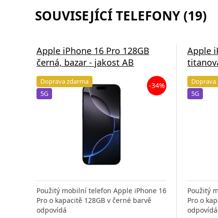
SOUVISEJÍCÍ TELEFONY (19)
Apple iPhone 16 Pro 128GB
Apple 
černá, bazar - jakost AB
titanov
Doprava zdarma
Doprava
-34%
5G
5G
Použitý mobilní telefon Apple iPhone 16
Použitý m
Pro o kapacitě 128GB v černé barvě
Pro o kap
odpovídá
odpovídá