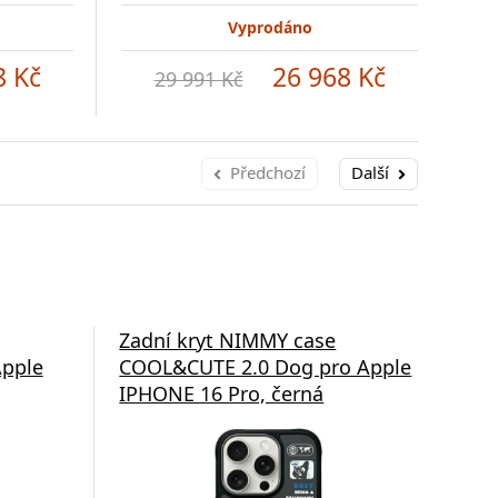
Vyprodáno
8 Kč
26 968 Kč
29 991 Kč
Předchozí
Další
Zadní kryt NIMMY case
Zad
pple
COOL&CUTE 2.0 Dog pro Apple
Mag
IPHONE 16 Pro, černá
Pro