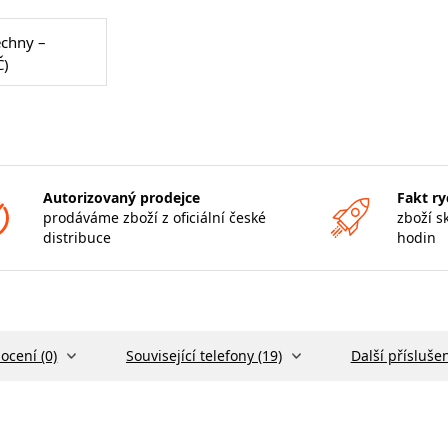
echny –
Č)
Autorizovaný prodejce
Fakt ry
prodáváme zboží z oficiální české
zboží s
distribuce
hodin
ocení (0)
Související telefony (19)
Další příslušen