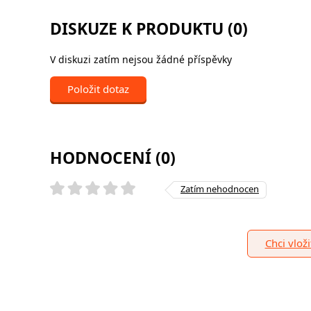
DISKUZE K PRODUKTU (0)
V diskuzi zatím nejsou žádné příspěvky
Položit dotaz
HODNOCENÍ (0)
Zatím nehodnocen
Chci vlož