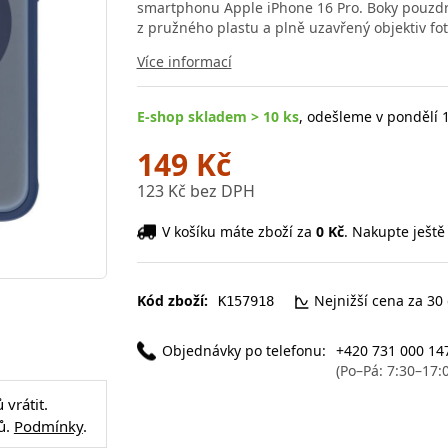
smartphonu Apple iPhone 16 Pro. Boky pouzdra
z pružného plastu a plně uzavřený objektiv fo
Více informací
E-shop skladem > 10 ks
, odešleme v pondělí 1
149 Kč
123 Kč bez DPH
V košíku máte zboží za
0 Kč
. Nakupte ještě
Kód zboží:
Nejnižší cena za 30
K157918
Objednávky po telefonu:
+420 731 000 14
(Po–Pá: 7:30–17:
vrátit.
ů.
Podmínky
.