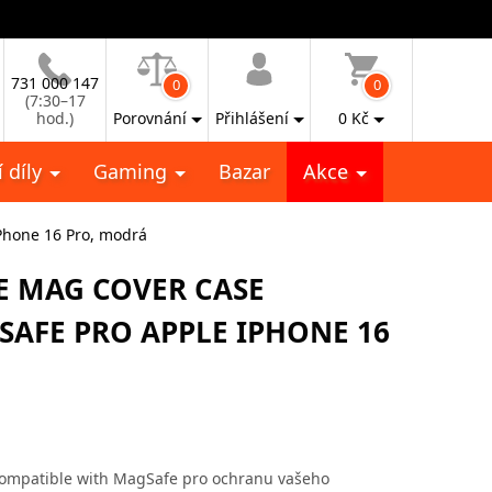
731 000 147
0
0
(7:30–17
hod.)
Porovnání
Přihlášení
0
Kč
 díly
Gaming
Bazar
Akce
Phone 16 Pro, modrá
E MAG COVER CASE
AFE PRO APPLE IPHONE 16
ompatible with MagSafe pro ochranu vašeho