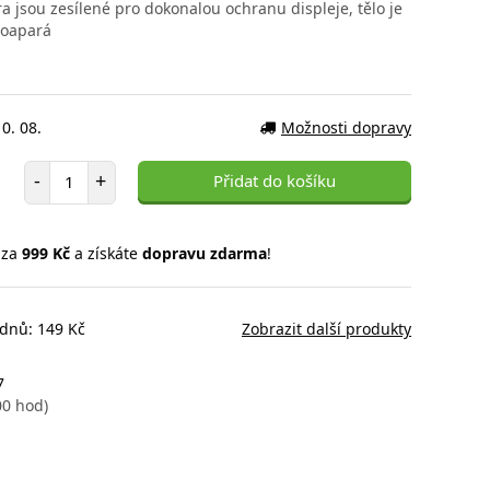
 jsou zesílené pro dokonalou ochranu displeje, tělo je
toapará
0. 08.
Možnosti dopravy
Počet položek
-
+
Přidat do košíku
 za
999 Kč
a získáte
dopravu zdarma
!
 dnů: 149 Kč
Zobrazit další produkty
7
00 hod)