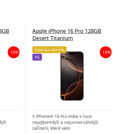
28GB
Apple iPhone 16 Pro 128GB
App
Desert Titanium
Nat
Doprava zdarma
Do
-10%
-10%
5G
5G
S iPhonem 16 Pro máte v ruce
S iP
ější
nejvýkonnější a nejuniverzálnější
nejv
zařízení, které vám
zaří