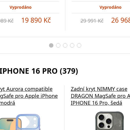
Vyprodáno
Vyprodáno
19 890 Kč
26 96
989 Kč
29 991 Kč
IPHONE 16 PRO (379)
á nabíječka Swissten
ryt Aurora compatible
Zadní kryt NIMMY case
gSafe pro Apple iPhone
DRAGON MagSafe pro A
 modrá
IPHONE 16 Pro, šedá