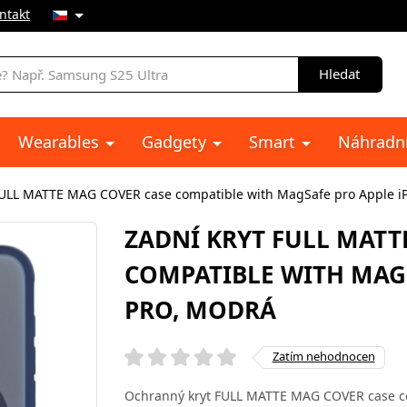
ntakt
Hledat
Wearables
Gadgety
Smart
Náhradní
FULL MATTE MAG COVER case compatible with MagSafe pro Apple i
ZADNÍ KRYT FULL MATT
COMPATIBLE WITH MAGS
PRO, MODRÁ
Zatím nehodnocen
Ochranný kryt FULL MATTE MAG COVER case c