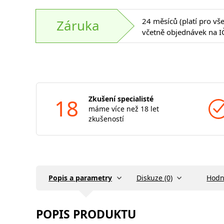
24 měsíců (platí pro vš
Záruka
včetně objednávek na I
18
Zkušení specialisté
máme více než 18 let
zkušeností
Popis a parametry
Diskuze (0)
Hodn
POPIS PRODUKTU