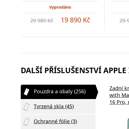
Vyprodáno
19 890 Kč
29 989 Kč
29 
DALŠÍ PŘÍSLUŠENSTVÍ APPLE 
B-
Samsung EP-P2400BBE 15W
Bezdrátov
Zadní k
Pouzdra a obaly (256)
,
Podložka pro Bezdrátové
2v1 černá
with Ma
Nabíjení Black
16 Pro,
Tvrzená skla (45)
Ochranné fólie (3)