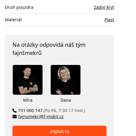
Druh pouzdra
Zadní kryt
Materiál
Plast
Na otázky odpovídá náš tým
fajnšmekrů
Míra
Dana
731 000 147
(Po-Pá, 7:30-17 hod.)
fajnsmekri@f-mobil.cz
Zeptat se