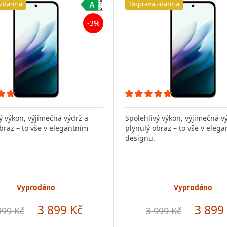
 zdarma
Doprava zdarma
-3%
ý výkon, výjimečná výdrž a
Spolehlivý výkon, výjimečná v
braz – to vše v elegantním
plynulý obraz – to vše v eleg
designu.
Vyprodáno
Vyprodáno
3 899 Kč
3 899
999 Kč
3 999 Kč