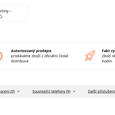
echny –
Č)
Autorizovaný prodejce
Fakt ry
prodáváme zboží z oficiální české
zboží s
distribuce
hodin
ocení (0)
Související telefony (9)
Další příslušens