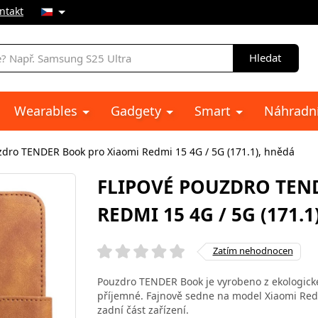
ntakt
Hledat
Wearables
Gadgety
Smart
Náhradní
zdro TENDER Book pro Xiaomi Redmi 15 4G / 5G (171.1), hnědá
FLIPOVÉ POUZDRO TEN
REDMI 15 4G / 5G (171.
Zatím nehodnocen
Pouzdro TENDER Book je vyrobeno z ekologické 
příjemné. Fajnově sedne na model Xiaomi Redmi
zadní část zařízení.