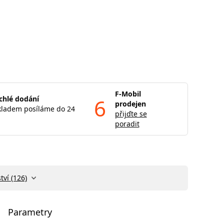
F-Mobil
chlé dodání
6
prodejen
kladem posíláme do 24
přijďte se
poradit
tví (126)
Parametry