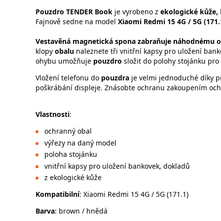
Pouzdro TENDER Book
je vyrobeno z
ekologické kůže,
Fajnově sedne na model
Xiaomi Redmi 15 4G / 5G (171.
Vestavěná magnetická spona zabraňuje náhodnému o
klopy
obalu
naleznete tři vnitřní kapsy pro uložení ba
ohybu umožňuje
pouzdro
složit do polohy stojánku pro 
Vložení telefonu do
pouzdra
je velmi jednoduché díky p
poškrábání displeje. Znásobte ochranu zakoupením ochr
Vlastnosti
:
ochranný obal
výřezy na daný model
poloha stojánku
vnitřní kapsy pro uložení bankovek, dokladů
z ekologické kůže
Kompatibilní
: Xiaomi Redmi 15 4G / 5G (171.1)
Barva
: brown / hnědá