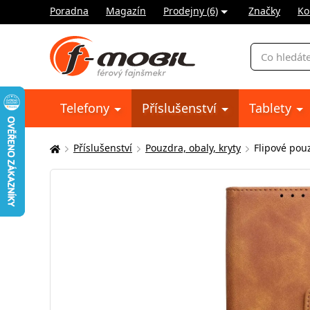
Poradna
Magazín
Prodejny (6)
Značky
Ko
Vyhledávání
Telefony
Příslušenství
Tablety
Příslušenství
Pouzdra, obaly, kryty
Flipové pou
Zde
se
nacházíte: