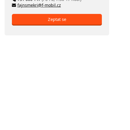
fajnsmekri@f-mobil.cz
Zeptat se