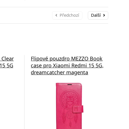
Předchozí
Další
 Clear
Flipové pouzdro MEZZO Book
Fli
15 5G
case pro Xiaomi Redmi 15 5G,
cas
dreamcatcher magenta
dre