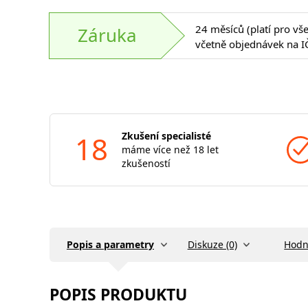
24 měsíců (platí pro vš
Záruka
včetně objednávek na I
18
Zkušení specialisté
máme více než 18 let
zkušeností
Popis a parametry
Diskuze (0)
Hodn
POPIS PRODUKTU