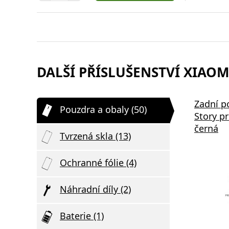
DALŠÍ PŘÍSLUŠENSTVÍ XIAOMI
Zadní p
Pouzdra a obaly (50)
Story p
černá
Tvrzená skla (13)
Ochranné fólie (4)
Náhradní díly (2)
Baterie (1)