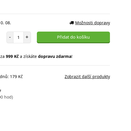
0. 08.
Možnosti dopravy
Počet položek
-
+
Přidat do košíku
 za
999 Kč
a získáte
dopravu zdarma
!
 dnů: 179 Kč
Zobrazit další produkty
7
00 hod)