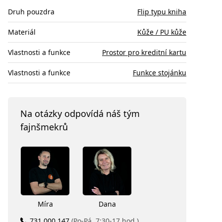
Druh pouzdra
Flip typu kniha
Materiál
Kůže / PU kůže
Vlastnosti a funkce
Prostor pro kreditní kartu
Vlastnosti a funkce
Funkce stojánku
Na otázky odpovídá náš tým
fajnšmekrů
Míra
Dana
731 000 147
(Po-Pá, 7:30-17 hod.)