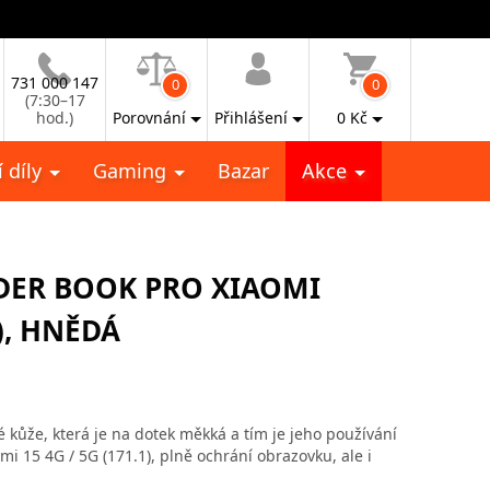
731 000 147
0
0
(7:30–17
hod.)
Porovnání
Přihlášení
0
Kč
 díly
Gaming
Bazar
Akce
DER BOOK PRO XIAOMI
1), HNĚDÁ
kůže, která je na dotek měkká a tím je jeho používání
 15 4G / 5G (171.1), plně ochrání obrazovku, ale i