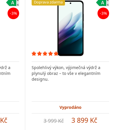
Doprava zdarma
Do
-3%
-3%
ýdrž a
Spolehlivý výkon, výjimečná výdrž a
Spol
antním
plynulý obraz – to vše v elegantním
plyn
designu.
des
Vyprodáno
 Kč
3 899 Kč
3 999 Kč