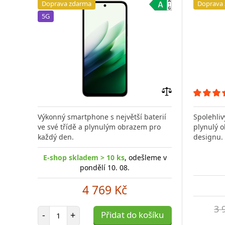
Doprava zdarma
Doprava
5G
Přidat
do
Výkonný smartphone s největší baterií
Spolehliv
porovnání
ve své třídě a plynulým obrazem pro
plynulý o
každý den.
designu.
E-shop skladem > 10 ks
, odešleme v
pondělí 10. 08.
4 769 Kč
3 
Počet položek
-
+
Přidat do košíku