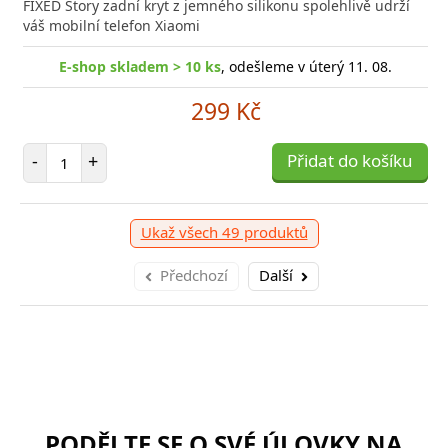
FIXED Story zadní kryt z jemného silikonu spolehlivě udrží
váš mobilní telefon Xiaomi
E-shop skladem > 10 ks
, odešleme v úterý 11. 08.
299 Kč
Počet položek
-
+
Přidat do košíku
Ukaž všech 49 produktů
Předchozí
Další
PODĚLTE SE O SVÉ ÚLOVKY NA