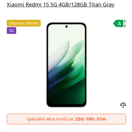
Xiaomi Redmi 15 5G 4GB/128GB Titan Gray
Doprava zdarma
5G
Přid
do
Speciální akce končí za:
22d: 18h: 37m
poro