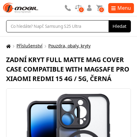
Menu
0
0
Vyhledávání
Hledat
Příslušenství
Pouzdra, obaly, kryty
Zde
se
ZADNÍ KRYT FULL MATTE MAG COVER
nacházíte:
CASE COMPATIBLE WITH MAGSAFE PRO
XIAOMI REDMI 15 4G / 5G, ČERNÁ