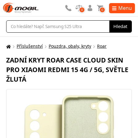
Menu
0
0
Vyhledávání
Hledat
Příslušenství
Pouzdra, obaly, kryty
Roar
Zde
se
ZADNÍ KRYT ROAR CASE CLOUD SKIN
nacházíte:
PRO XIAOMI REDMI 15 4G / 5G, SVĚTLE
ŽLUTÁ