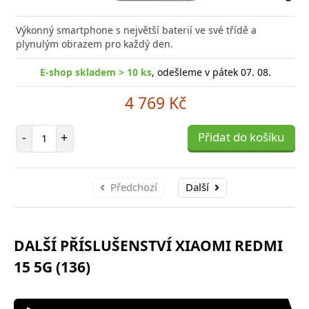
Přid
do
Výkonný smartphone s největší baterií ve své třídě a
poro
plynulým obrazem pro každý den.
E-shop skladem > 10 ks
, odešleme v pátek 07. 08.
4 769 Kč
Počet položek
-
+
Přidat do košíku
Předchozí
Další
DALŠÍ PŘÍSLUŠENSTVÍ XIAOMI REDMI
15 5G (136)