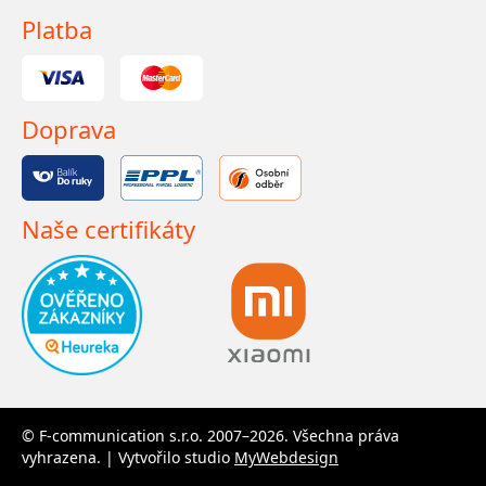
Platba
Doprava
Naše certifikáty
© F-communication s.r.o. 2007–2026. Všechna práva
vyhrazena. | Vytvořilo studio
MyWebdesign