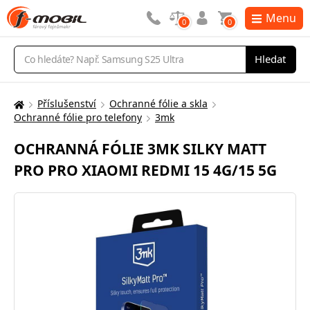
Menu
0
0
Vyhledávání
Hledat
Příslušenství
Ochranné fólie a skla
Zde
Ochranné fólie pro telefony
3mk
se
nacházíte:
OCHRANNÁ FÓLIE 3MK SILKY MATT
PRO PRO XIAOMI REDMI 15 4G/15 5G