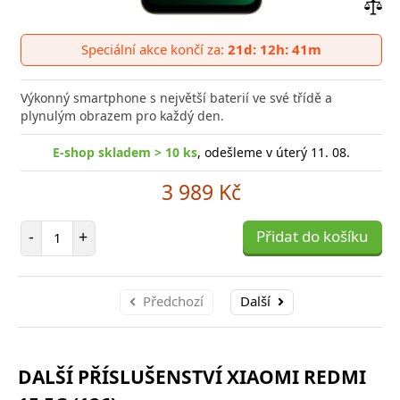
Přid
do
Speciální akce končí za:
21d: 12h: 41m
poro
Výkonný smartphone s největší baterií ve své třídě a
plynulým obrazem pro každý den.
E-shop skladem > 10 ks
, odešleme v úterý 11. 08.
3 989 Kč
Počet položek
-
+
Přidat do košíku
Předchozí
Další
DALŠÍ PŘÍSLUŠENSTVÍ XIAOMI REDMI