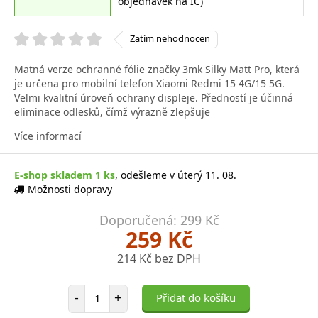
objednávek na IČ)
Zatím nehodnocen
Matná verze ochranné fólie značky 3mk Silky Matt Pro, která
je určena pro mobilní telefon Xiaomi Redmi 15 4G/15 5G.
Velmi kvalitní úroveň ochrany displeje. Předností je účinná
eliminace odlesků, čímž výrazně zlepšuje
Více informací
E-shop skladem 1 ks
, odešleme v úterý 11. 08.
Možnosti dopravy
Doporučená: 299 Kč
259 Kč
214 Kč bez DPH
Počet položek
-
+
Přidat do košíku