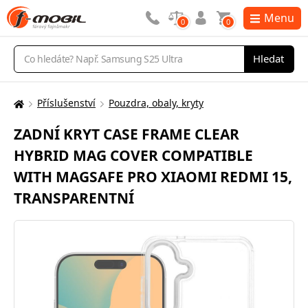
Menu
0
0
Vyhledávání
Hledat
Příslušenství
Pouzdra, obaly, kryty
Zde
se
ZADNÍ KRYT CASE FRAME CLEAR
nacházíte:
HYBRID MAG COVER COMPATIBLE
WITH MAGSAFE PRO XIAOMI REDMI 15,
TRANSPARENTNÍ