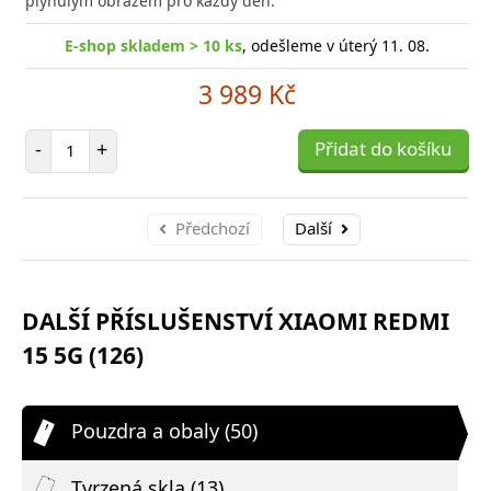
plynulým obrazem pro každý den.
E-shop skladem > 10 ks
, odešleme v úterý 11. 08.
3 989 Kč
Počet položek
-
+
Přidat do košíku
Předchozí
Další
DALŠÍ PŘÍSLUŠENSTVÍ XIAOMI REDMI
15 5G (126)
Pouzdra a obaly (50)
Tvrzená skla (13)