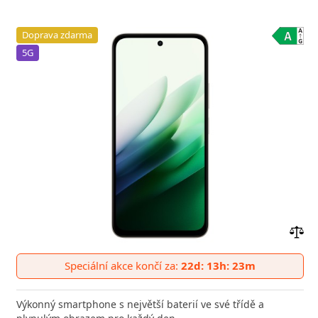
Doprava zdarma
5G
Přid
do
Speciální akce končí za:
22d: 13h: 23m
poro
Výkonný smartphone s největší baterií ve své třídě a