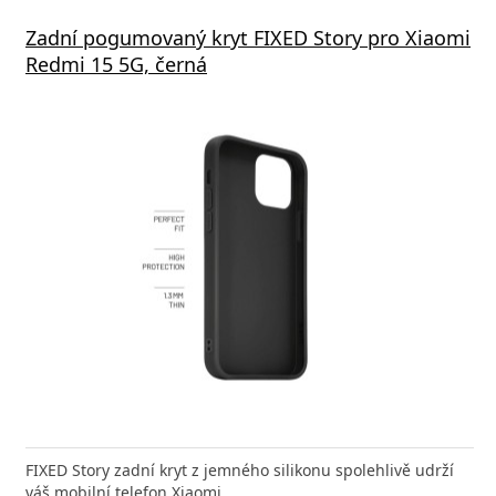
Zadní pogumovaný kryt FIXED Story pro Xiaomi
Redmi 15 5G, černá
FIXED Story zadní kryt z jemného silikonu spolehlivě udrží
váš mobilní telefon Xiaomi