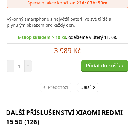
do
Speciální akce končí za:
22d: 07h: 59m
poro
Výkonný smartphone s největší baterií ve své třídě a
plynulým obrazem pro každý den.
E-shop skladem > 10 ks
, odešleme v úterý 11. 08.
3 989 Kč
Počet položek
-
+
Přidat do košíku
Předchozí
Další
DALŠÍ PŘÍSLUŠENSTVÍ XIAOMI REDMI
15 5G (126)