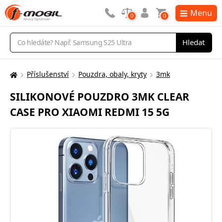
Menu
0
0
Vyhledávání
Hledat
Příslušenství
Pouzdra, obaly, kryty
3mk
Zde
se
SILIKONOVÉ POUZDRO 3MK CLEAR
nacházíte:
CASE PRO XIAOMI REDMI 15 5G