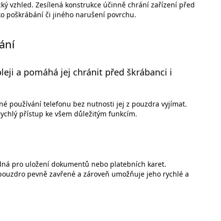
ký vzhled. Zesílená konstrukce účinně chrání zařízení před
 poškrábání či jiného narušení povrchu.
ání
leji a pomáhá jej chránit před škrábanci i
é používání telefonu bez nutnosti jej z pouzdra vyjímat.
 rychlý přístup ke všem důležitým funkcím.
odná pro uložení dokumentů nebo platebních karet.
í pouzdro pevně zavřené a zároveň umožňuje jeho rychlé a