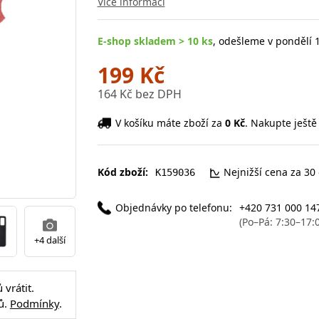
Více informací
E-shop skladem > 10 ks
, odešleme v pondělí 1
199 Kč
164 Kč bez DPH
V košíku máte zboží za
0 Kč
. Nakupte ještě
Kód zboží:
Nejnižší cena za 30
K159036
Objednávky po telefonu:
+420 731 000 14
(Po–Pá: 7:30–17:
+4 další
vrátit.
ů.
Podmínky
.