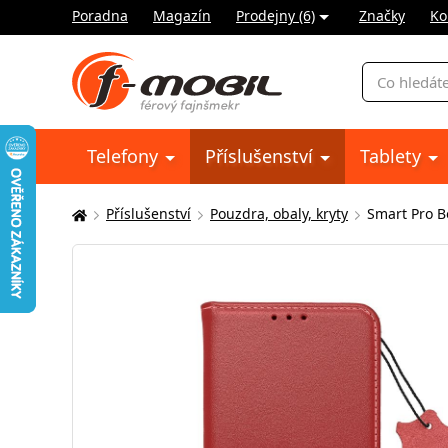
Poradna
Magazín
Prodejny (6)
Značky
Ko
Vyhledávání
Telefony
Příslušenství
Tablety
Příslušenství
Pouzdra, obaly, kryty
Smart Pro B
Zde
se
nacházíte: