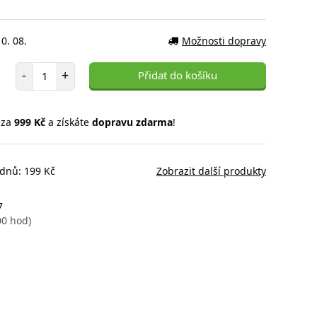
0. 08.
Možnosti dopravy
Počet položek
-
+
Přidat do košíku
 za
999 Kč
a získáte
dopravu zdarma
!
 dnů: 199 Kč
Zobrazit další produkty
7
00 hod)