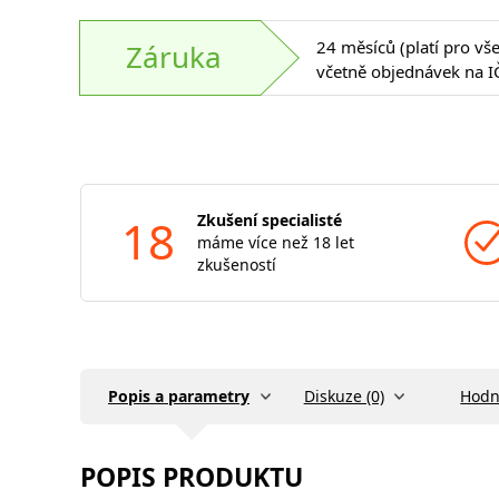
24 měsíců (platí pro vš
Záruka
včetně objednávek na I
18
Zkušení specialisté
máme více než 18 let
zkušeností
Popis a parametry
Diskuze (0)
Hodn
POPIS PRODUKTU