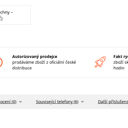
echny –
Č)
Autorizovaný prodejce
Fakt ry
prodáváme zboží z oficiální české
zboží s
distribuce
hodin
ocení (0)
Související telefony (6)
Další příslušens