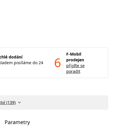
F-Mobil
chlé dodání
6
prodejen
kladem posíláme do 24
přijďte se
poradit
tví (139)
Parametry