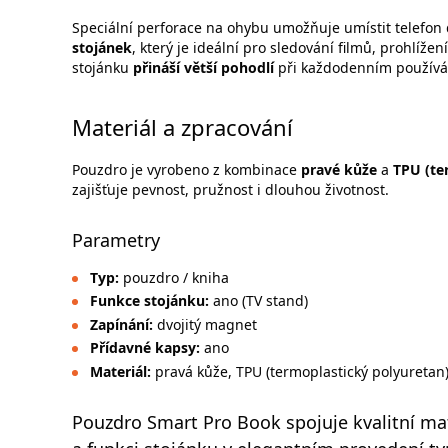
Speciální perforace na ohybu umožňuje umístit telefon 
stojánek
, který je ideální pro sledování filmů, prohlíž
stojánku
přináší větší pohodlí
při každodenním používá
Materiál a zpracování
Pouzdro je vyrobeno z kombinace
pravé kůže
a
TPU (te
zajišťuje pevnost, pružnost i dlouhou životnost.
Parametry
Typ:
pouzdro / kniha
Funkce stojánku:
ano (TV stand)
Zapínání:
dvojitý magnet
Přídavné kapsy:
ano
Materiál:
pravá kůže, TPU (termoplastický polyuretan
Pouzdro Smart Pro Book spojuje kvalitní mat