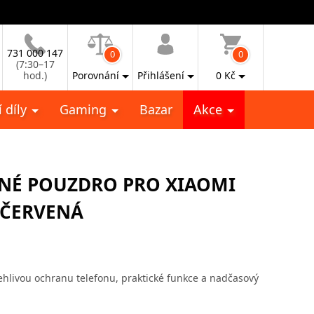
731 000 147
0
0
(7:30–17
hod.)
Porovnání
Přihlášení
0
Kč
 díly
Gaming
Bazar
Akce
NÉ POUZDRO PRO XIAOMI
 ČERVENÁ
ehlivou ochranu telefonu, praktické funkce a nadčasový