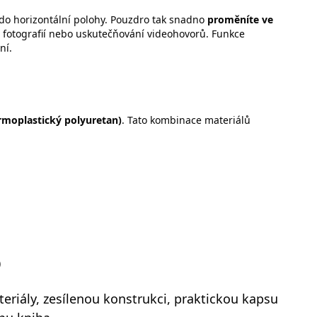
do horizontální polohy. Pouzdro tak snadno
proměníte ve
ení fotografií nebo uskutečňování videohovorů. Funkce
ní.
rmoplastický polyuretan)
. Tato kombinace materiálů
)
eriály, zesílenou konstrukci, praktickou kapsu