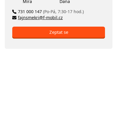
Míra
Dana
731 000 147
(Po-Pá, 7:30-17 hod.)
fajnsmekri@f-mobil.cz
Zeptat se