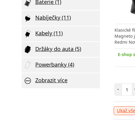
Baterie (1)
Nabíječky (11)
Klasické 
Kabely (11)
Magneto j
Redmi Not
Držáky do auta (5)
E-shop 
Powerbanky (4)
Zobrazit více
Poče
-
Ukaž vš