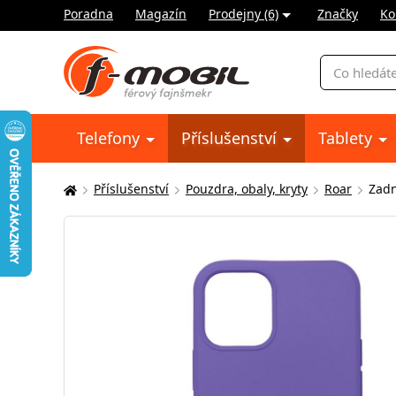
Poradna
Magazín
Prodejny (6)
Značky
Ko
Vyhledávání
Telefony
Příslušenství
Tablety
Příslušenství
Pouzdra, obaly, kryty
Roar
Zadn
Zde
se
nacházíte: