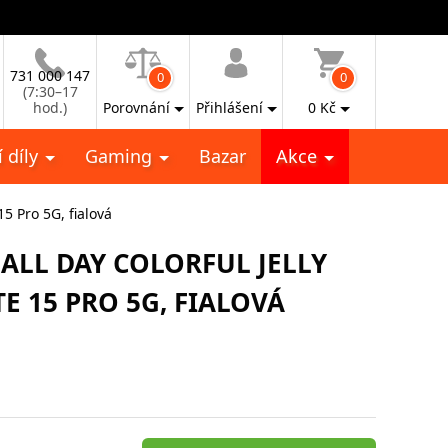
731 000 147
0
0
(7:30–17
hod.)
Porovnání
Přihlášení
0
Kč
 díly
Gaming
Bazar
Akce
 Pro 5G, fialová
 ALL DAY COLORFUL JELLY
E 15 PRO 5G, FIALOVÁ