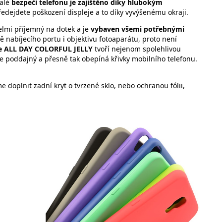
nalé
bezpečí telefonu je zajištěno díky hlubokým
edejdete poškození displeje a to díky vyvýšenému okraji.
elmi příjemný na dotek a je
vybaven všemi potřebnými
ně nabíjecího portu i objektivu fotoaparátu, proto není
e ALL DAY COLORFUL JELLY
tvoří nejenom spolehlivou
e poddajný a přesně tak obepíná křivky mobilního telefonu.
 doplnit zadní kryt o tvrzené sklo, nebo ochranou fólii,
ti: