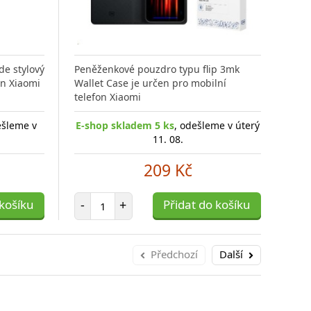
de stylový
Peněženkové pouzdro typu flip 3mk
Och
on Xiaomi
Wallet Case je určen pro mobilní
Xiao
telefon Xiaomi
pří
ešleme v
E-shop skladem 5 ks
, odešleme v úterý
E-s
11. 08.
209 Kč
Počet položek
 košíku
-
+
Přidat do košíku
-
Předchozí
Další