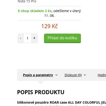
Note 15 Pro
E-shop skladem 2 ks
, odešleme v úterý
11. 08.
129 Kč
Počet položek
-
+
Přidat do košíku
Popis a parametry
Diskuze (0)
Hodn
POPIS PRODUKTU
Silikonové pouzdro
ROAR case ALL DAY COLORFUL JE