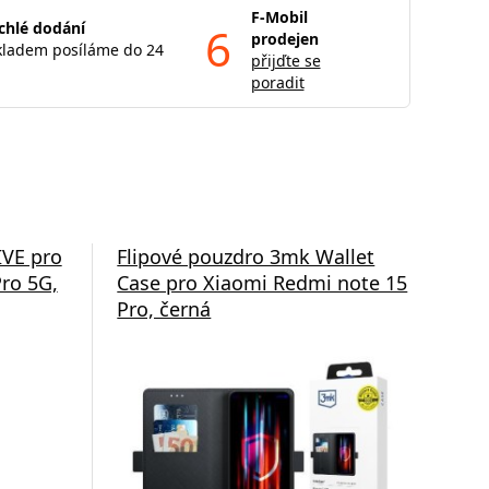
F-Mobil
chlé dodání
6
prodejen
kladem posíláme do 24
přijďte se
poradit
IVE pro
Flipové pouzdro 3mk Wallet
Och
ro 5G,
Case pro Xiaomi Redmi note 15
pro
Pro, černá
4G
Od