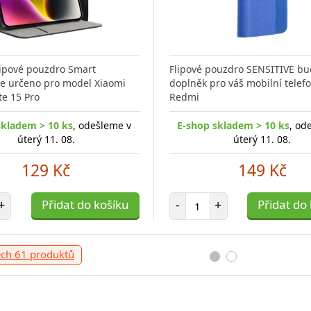
flipové pouzdro Smart
Flipové pouzdro SENSITIVE bu
e určeno pro model Xiaomi
doplněk pro váš mobilní telef
e 15 Pro
Redmi
skladem > 10 ks
, odešleme v
E-shop skladem > 10 ks
, od
úterý 11. 08.
úterý 11. 08.
129 Kč
149 Kč
t položek
Počet položek
+
Přidat do košíku
-
+
Přidat do
ech 61 produktů