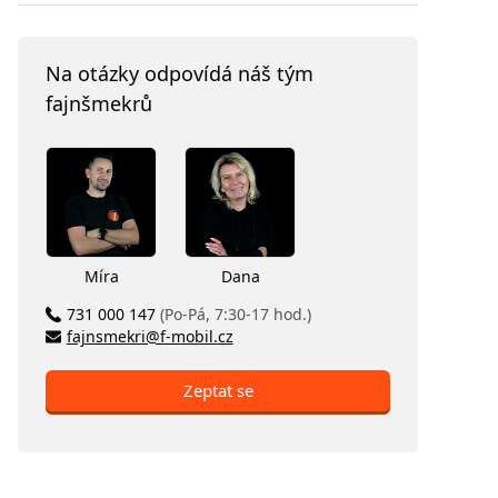
Na otázky odpovídá náš tým
fajnšmekrů
Míra
Dana
731 000 147
(Po-Pá, 7:30-17 hod.)
fajnsmekri@f-mobil.cz
Zeptat se