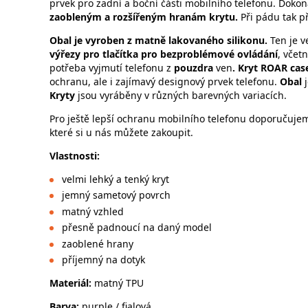
prvek pro zadní a boční části mobilního telefonu. Doko
zaobleným a rozšířeným hranám krytu.
Při pádu tak př
Obal je vyroben z matně lakovaného silikonu.
Ten je v
výřezy pro tlačítka pro bezproblémové ovládání
, včet
potřeba vyjmutí telefonu z
pouzdra
ven
. Kryt
ROAR cas
ochranu, ale i zajímavý designový prvek telefonu.
Obal
j
Kryty
jsou vyráběny v různých barevných variacích.
Pro ještě lepší ochranu mobilního telefonu doporučujeme
které si u nás můžete zakoupit.
Vlastnos
velmi lehký a tenký kryt
jemný sametový povrch
matný vzhled
přesně padnoucí na daný model
zaoblené hrany
příjemný na dotyk
Materiál:
matný TPU
Barva:
purple / fialová