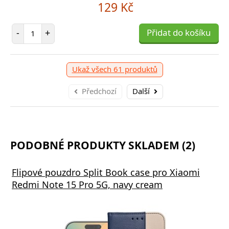
129 Kč
Počet položek
-
+
Přidat do košíku
Ukaž všech 61 produktů
Předchozí
Další
PODOBNÉ PRODUKTY SKLADEM (2)
Flipové pouzdro Split Book case pro Xiaomi
Redmi Note 15 Pro 5G, navy cream