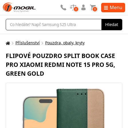
Menu
0
0
Vyhledávání
Hledat
Příslušenství
Pouzdra, obaly, kryty
Zde
se
FLIPOVÉ POUZDRO SPLIT BOOK CASE
nacházíte:
PRO XIAOMI REDMI NOTE 15 PRO 5G,
GREEN GOLD