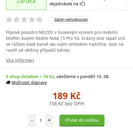
Záruka
objednávek na IČ)
Zatím nehodnocen
Flipové pouzdro MEZZO s lisovaným vzorem pro mobilní
telefon Xiaomi Redmi Note 15 Pro 5G. Krásný vzor lapač snů
ve růžovo zlaté barvě vás svým vzhledem nadchne. Vzor na
rozdíl od většiny případů tohoto
Více informací
E-shop skladem > 10 ks
, odešleme v pondělí 10. 08.
Možnosti dopravy
189 Kč
156 Kč bez DPH
Počet položek
-
+
Přidat do košíku