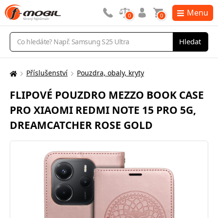
Menu
0
0
Vyhledávání
Hledat
Příslušenství
Pouzdra, obaly, kryty
Zde
se
FLIPOVÉ POUZDRO MEZZO BOOK CASE
nacházíte:
PRO XIAOMI REDMI NOTE 15 PRO 5G,
DREAMCATCHER ROSE GOLD