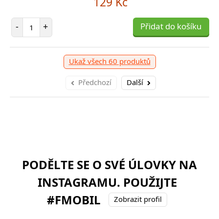
129 Kč
Počet položek
-
+
Přidat do košíku
Ukaž všech 60 produktů
Předchozí
Další
PODĚLTE SE O SVÉ ÚLOVKY NA
INSTAGRAMU. POUŽIJTE
#FMOBIL
Zobrazit profil