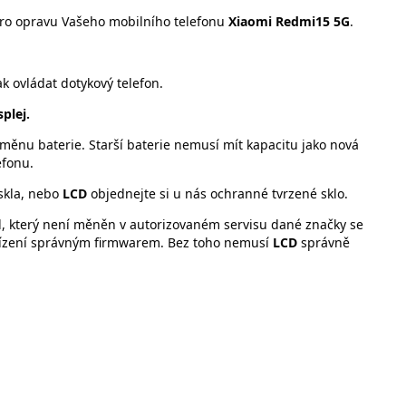
ro opravu Vašeho mobilního telefonu
Xiaomi Redmi15 5G
.
 ovládat dotykový telefon.
plej.
ěnu baterie. Starší baterie nemusí mít kapacitu jako nová
efonu.
skla, nebo
LCD
objednejte si u nás ochranné tvrzené sklo.
l, který není měněn v autorizovaném servisu dané značky se
řízení správným firmwarem. Bez toho nemusí
LCD
správně