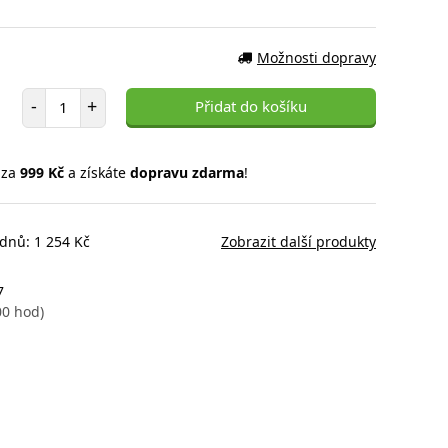
Možnosti dopravy
Počet položek
-
+
Přidat do košíku
 za
999 Kč
a získáte
dopravu zdarma
!
 dnů: 1 254 Kč
Zobrazit další produkty
7
00 hod)