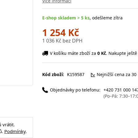
Více informací
E-shop skladem > 5 ks
, odešleme zítra
1 254 Kč
1 036 Kč bez DPH
V košíku máte zboží za
0 Kč
. Nakupte ještě
Kód zboží:
Nejnižší cena za 30
K159587
Objednávky po telefonu:
+420 731 000 14
(Po–Pá: 7:30–17:
vrátit.
ů.
Podmínky
.