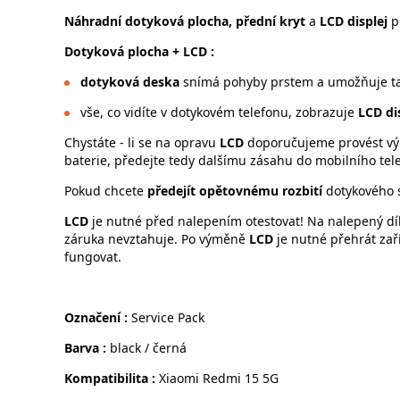
Náhradní dotyková plocha, přední kryt
a
LCD displej
p
Dotyková plocha
+ LCD :
dotyková deska
snímá pohyby prstem a umožňuje tak
vše, co vidíte v dotykovém telefonu, zobrazuje
LCD dis
Chystáte - li se na opravu
LCD
doporučujeme provést vým
baterie, předejte tedy dalšímu zásahu do mobilního tel
Pokud chcete
předejít opětovnému rozbití
dotykového 
LCD
je nutné před nalepením otestovat! Na nalepený dí
záruka nevztahuje. Po výměně
LCD
je nutné přehrát za
fungovat.
Označení :
Service Pack
Barva :
black / černá
Kompatibilita :
Xiaomi Redmi 15 5G