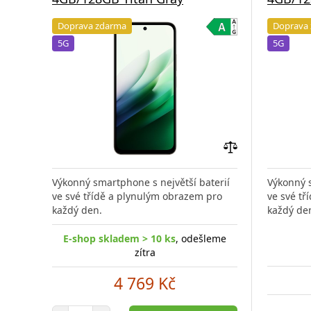
Doprava zdarma
Doprava
5G
5G
Přidat
do
Výkonný smartphone s největší baterií
Výkonný s
porovnání
ve své třídě a plynulým obrazem pro
ve své tř
každý den.
každý de
E-shop skladem > 10 ks
, odešleme
zítra
4 769 Kč