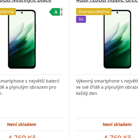
 zdarma
Doprava zdarma
5G
martphone s největší baterií
Výkonný smartphone s největší
ídě a plynulým obrazem pro
ve své třídě a plynulým obra
n.
každý den.
Není skladem
Není skladem
4 769 Kč
4 769 Kč