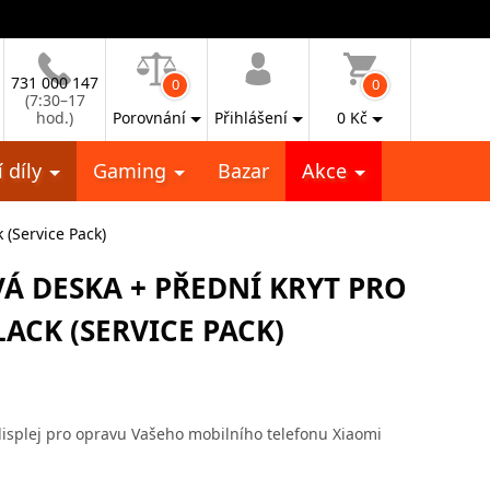
731 000 147
0
0
(7:30–17
hod.)
Porovnání
Přihlášení
0
Kč
 díly
Gaming
Bazar
Akce
 (Service Pack)
VÁ DESKA + PŘEDNÍ KRYT PRO
LACK (SERVICE PACK)
displej pro opravu Vašeho mobilního telefonu Xiaomi