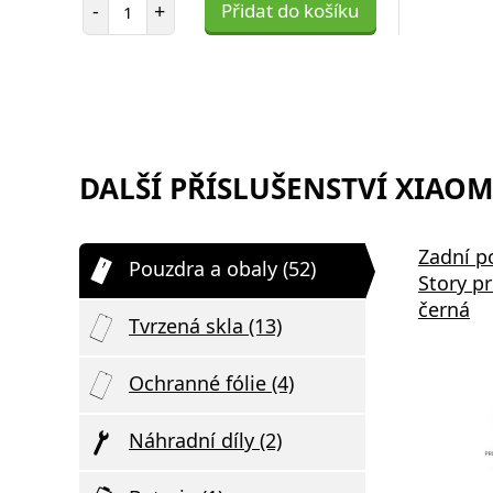
Počet položek
-
+
Přidat do košíku
DALŠÍ PŘÍSLUŠENSTVÍ XIAOMI
Zadní p
Pouzdra a obaly (52)
Story p
černá
Tvrzená skla (13)
Ochranné fólie (4)
Náhradní díly (2)