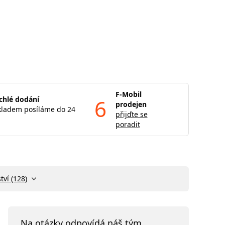
F-Mobil
chlé dodání
6
prodejen
kladem posíláme do 24
přijďte se
poradit
tví (128)
Na otázky odpovídá náš tým