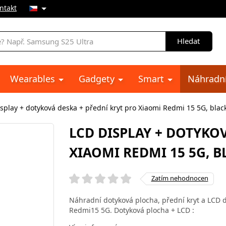
ntakt
Hledat
Wearables
Gadgety
Smart
Náhradní
splay + dotyková deska + přední kryt pro Xiaomi Redmi 15 5G, black
LCD DISPLAY + DOTYKO
XIAOMI REDMI 15 5G, B
Zatím nehodnocen
Náhradní dotyková plocha, přední kryt a LCD 
Redmi15 5G. Dotyková plocha + LCD :