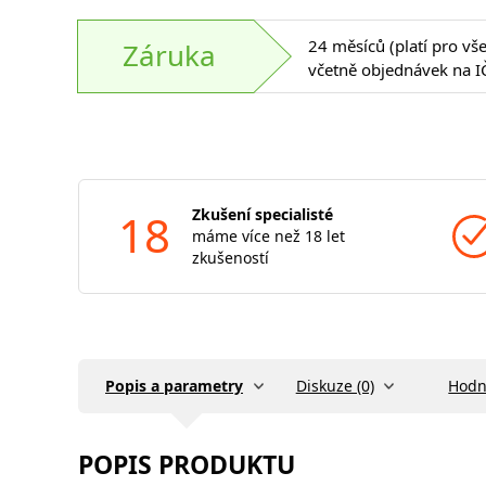
24 měsíců (platí pro vš
Záruka
včetně objednávek na I
18
Zkušení specialisté
máme více než 18 let
zkušeností
Popis a parametry
Diskuze (0)
Hodn
POPIS PRODUKTU