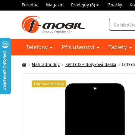
Poradna
Magazín
Prodejny (6)
Značky
Ko
Vyhledávání
Telefony
Příslušenství
Tablety
Náhradní díly
Set LCD + dotyková deska
LCD di
Zde
se
nacházíte:
Doprava zdarma