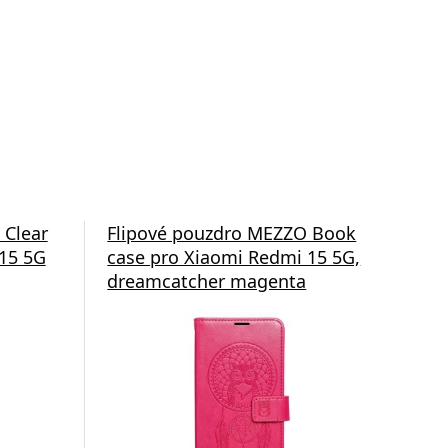
 Clear
Flipové pouzdro MEZZO Book
Fli
15 5G
case pro Xiaomi Redmi 15 5G,
cas
dreamcatcher magenta
dre