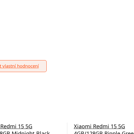
it vlastní hodnocení
 Redmi 15 5G
Xiaomi Redmi 15 5G
8GB Midnight Black
4GB/128GB Ripple Gre