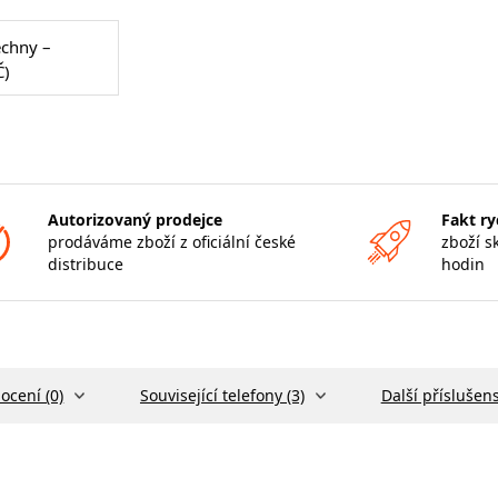
echny –
Č)
Autorizovaný prodejce
Fakt ry
prodáváme zboží z oficiální české
zboží s
distribuce
hodin
ocení (0)
Související telefony (3)
Další příslušens