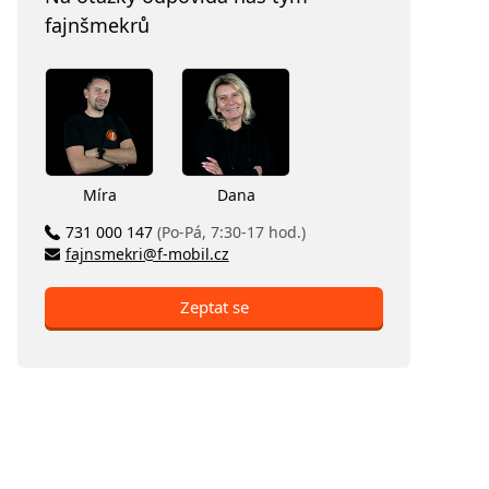
fajnšmekrů
Míra
Dana
731 000 147
(Po-Pá, 7:30-17 hod.)
fajnsmekri@f-mobil.cz
Zeptat se