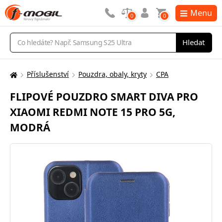
Menu
0
0
Vyhledávání
Hledat
Příslušenství
Pouzdra, obaly, kryty
CPA
Zde
se
FLIPOVÉ POUZDRO SMART DIVA PRO
nacházíte:
XIAOMI REDMI NOTE 15 PRO 5G,
MODRÁ