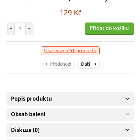
129 Kč
Počet položek
-
+
Přidat do košíku
Ukaž všech 61 produktů
Předchozí
Další
Popis produktu
Obsah balení
Diskuze (0)