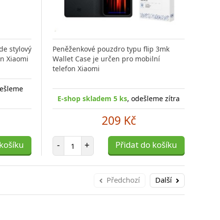
de stylový
Peněženkové pouzdro typu flip 3mk
Och
on Xiaomi
Wallet Case je určen pro mobilní
Xiao
telefon Xiaomi
pří
dešleme
E-shop skladem 5 ks
, odešleme zítra
E-
209 Kč
Počet položek
 košíku
-
+
Přidat do košíku
-
Předchozí
Další