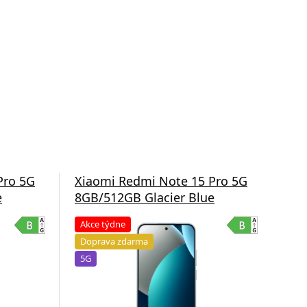
Pro 5G
Xiaomi Redmi Note 15 Pro 5G
Xia
e
8GB/512GB Glacier Blue
8G
Akce týdne
Do
Doprava zdarma
5G
5G