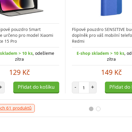
flipové pouzdro Smart
Flipové pouzdro SENSITIVE bu
e určeno pro model Xiaomi
doplněk pro váš mobilní telef
e 15 Pro
Redmi
 skladem > 10 ks
, odešleme
E-shop skladem > 10 ks
, o
zítra
zítra
129 Kč
149 Kč
t položek
Počet položek
+
Přidat do košíku
-
+
Přidat do
ech 61 produktů