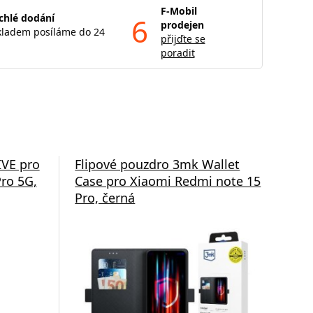
F-Mobil
chlé dodání
6
prodejen
kladem posíláme do 24
přijďte se
poradit
IVE pro
Flipové pouzdro 3mk Wallet
Och
ro 5G,
Case pro Xiaomi Redmi note 15
pro
Pro, černá
4G
Od