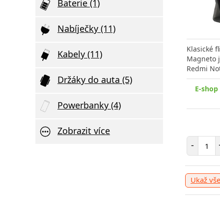
Baterie (1)
Nabíječky (11)
Klasické 
Kabely (11)
Magneto j
Redmi Not
Držáky do auta (5)
E-shop
Powerbanky (4)
Zobrazit více
Poče
-
Ukaž vš