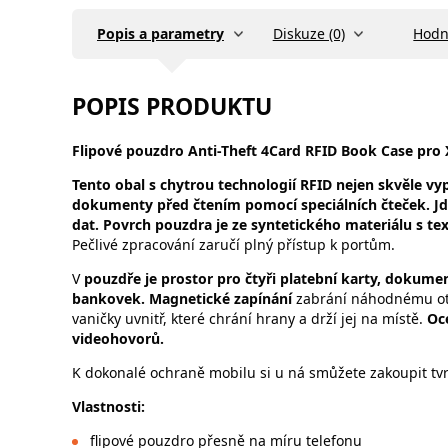
Popis a parametry
Diskuze (0)
Hodn
POPIS PRODUKTU
Flipové
pouzdro Anti-Theft 4Card RFID Book Case pro
Tento obal s chytrou technologií RFID nejen skvěle vypa
dokumenty před čtením pomocí speciálních čteček. Jd
dat. Povrch pouzdra je ze syntetického materiálu s 
Pečlivé zpracování zaručí plný přístup k portům.
V
pouzdře je prostor pro čtyři platební karty, dokument
bankovek. Magnetické zapínání
zabrání náhodnému ote
vaničky uvnitř, které chrání hrany a drží jej na místě.
Oc
videohovorů.
K dokonalé ochraně mobilu si u ná smůžete zakoupit tvr
Vlastnosti
:
flipové pouzdro přesně na míru telefonu