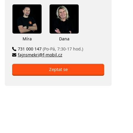
Míra
Dana
731 000 147
(Po-Pá, 7:30-17 hod.)
fajnsmekri@f-mobil.cz
Zeptat se