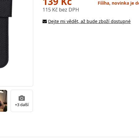
139 Kč
Fíííha, novinka je
115 Kč bez DPH
Dejte mi vědět, až bude zboží dostupné
+3 další