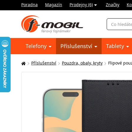
Poradna
Magazín
Prodejny (6)
Značky
Ko
Vyhledávání
Telefony
Příslušenství
Tablety
Příslušenství
Pouzdra, obaly, kryty
Flipové pou
Zde
se
nacházíte: