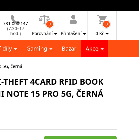
731 000 147
0
0
(7:30–17
hod.)
Porovnání
Přihlášení
0
Kč
 díly
Gaming
Bazar
Akce
o 5G, černá
-THEFT 4CARD RFID BOOK
I NOTE 15 PRO 5G, ČERNÁ