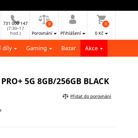
731 000 147
0
0
(7:30–17
hod.)
Porovnání
Přihlášení
0
Kč
 díly
Gaming
Bazar
Akce
 PRO+ 5G 8GB/256GB BLACK
Přidat do porovnání
e