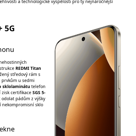
hlivosti a technologické vyspělosti pro ty nejnáročnější
+ 5G
shonu
v nehostinných
nstrukce
REDMI Titan
žený středový rám s
ím prvkům u sedmi
 sklolaminátu
telefon
zisk certifikace
SGS 5-
t odolat pádům z výšky
ání nekompromisní sklo
lekne