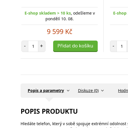
E-shop skladem > 10 ks
, odešleme v
E-shop 
pondělí 10. 08.
9 599 Kč
Počet položek
Poč
-
+
Přidat do košíku
-
Popis a parametry
Diskuze (0)
Hodn
POPIS PRODUKTU
Hledáte telefon, který v sobě spojuje extrémní odolno