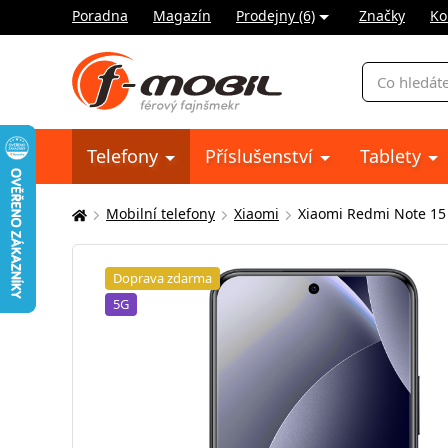
Poradna
Magazín
Prodejny (6)
Značky
Ko
Vyhledávání
Telefony
Příslušenství
Tablety
Mobilní telefony
Xiaomi
Xiaomi Redmi Note 15
Zde
se
nacházíte:
Doprava zdarma
5G