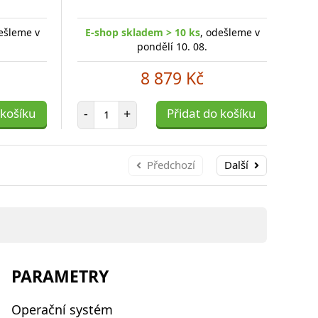
ešleme v
E-shop skladem > 10 ks
, odešleme v
E-
pondělí 10. 08.
8 879 Kč
Počet položek
 košíku
-
+
Přidat do košíku
-
Předchozí
Další
PARAMETRY
Operační systém