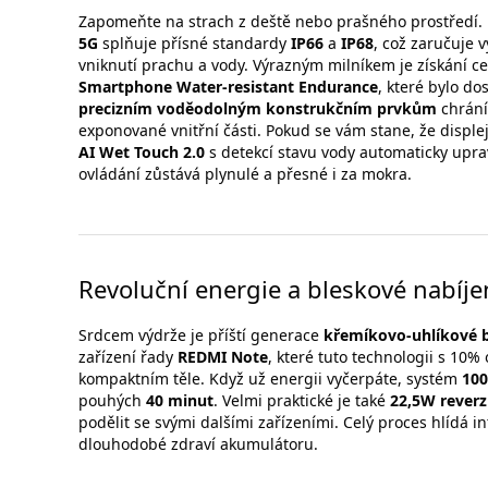
Zapomeňte na strach z deště nebo prašného prostředí.
5G
splňuje přísné standardy
IP66
a
IP68
, což zaručuje 
vniknutí prachu a vody. Výrazným milníkem je získání ce
Smartphone Water-resistant Endurance
, které bylo d
precizním voděodolným konstrukčním prvkům
chráníc
exponované vnitřní části. Pokud se vám stane, že disple
AI Wet Touch 2.0
s detekcí stavu vody automaticky upraví
ovládání zůstává plynulé a přesné i za mokra.
Revoluční energie a bleskové nabíje
Srdcem výdrže je příští generace
křemíkovo-uhlíkové b
zařízení řady
REDMI Note
, které tuto technologii s 10
kompaktním těle. Když už energii vyčerpáte, systém
10
pouhých
40 minut
. Velmi praktické je také
22,5W reverz
podělit se svými dalšími zařízeními. Celý proces hlídá i
dlouhodobé zdraví akumulátoru.