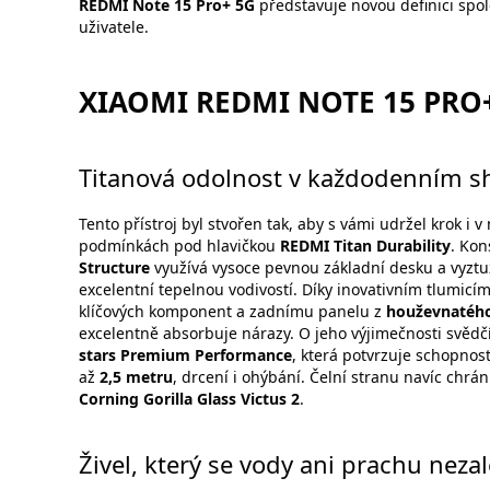
REDMI Note 15 Pro+ 5G
představuje novou definici spole
uživatele.
XIAOMI REDMI NOTE 15 PRO
Titanová odolnost v každodenním 
Tento přístroj byl stvořen tak, aby s vámi udržel krok i 
podmínkách pod hlavičkou
REDMI Titan Durability
. Ko
Structure
využívá vysoce pevnou základní desku a vyztu
excelentní tepelnou vodivostí. Díky inovativním tlumic
klíčových komponent a zadnímu panelu z
houževnatého
excelentně absorbuje nárazy. O jeho výjimečnosti svědčí 
stars Premium Performance
, která potvrzuje schopnos
až
2,5 metru
, drcení i ohýbání. Čelní stranu navíc chr
Corning Gorilla Glass Victus 2
.
Živel, který se vody ani prachu neza