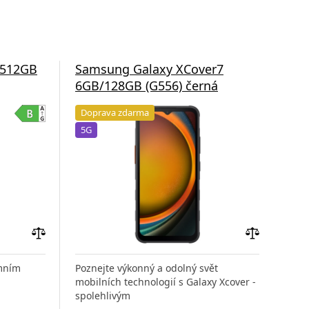
/512GB
Samsung Galaxy XCover7
Sa
6GB/128GB (G556) černá
8G
Doprava zdarma
Do
5G
5G
Přidat
Přidat
do
do
émním
Poznejte výkonný a odolný svět
Hled
porovnání
porovnání
mobilních technologií s Galaxy Xcover -
dlou
spolehlivým
a ch