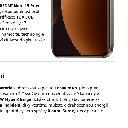
REDMI Note 15 Pro+
vysokou odolnost proti
rtifikace
TÜV SÜD
osaženo díky
17
ím i ty nejvíce
j namočíte, technologie
 citlivost dotyku, takže
ní
aterie
s obrovskou kapacitou
6500 mAh
. Jde o první
% obsahem SiC využívá pro dosažení vysoké kapacity v
0W HyperCharge
dokáže obnovit plný stav baterie za
ní nabíjení
, díky kterému můžete o drahocennou energii
nteligentní systém správy
Xiaomi Surge
, který pečuje o