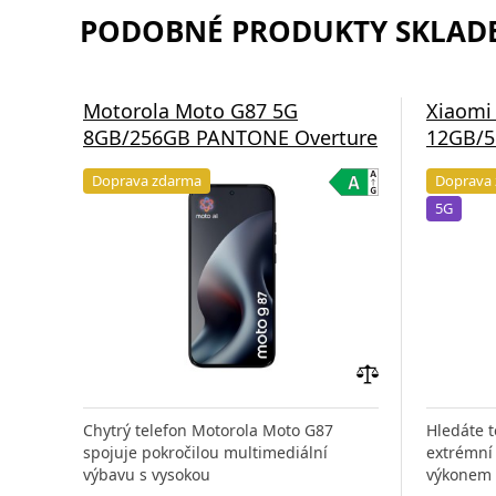
PODOBNÉ PRODUKTY SKLADE
Motorola Moto G87 5G
Xiaomi
8GB/256GB PANTONE Overture
12GB/5
Doprava zdarma
Doprava
5G
Přidat
do
Chytrý telefon Motorola Moto G87
Hledáte t
porovnání
spojuje pokročilou multimediální
extrémní 
výbavu s vysokou
výkonem 