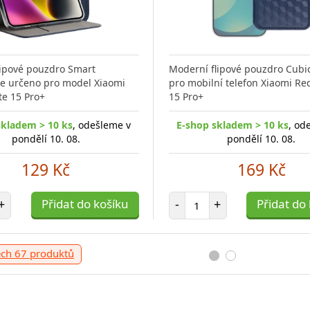
flipové pouzdro Smart
Moderní flipové pouzdro Cubi
e určeno pro model Xiaomi
pro mobilní telefon Xiaomi R
e 15 Pro+
15 Pro+
skladem > 10 ks
, odešleme v
E-shop skladem > 10 ks
, od
pondělí 10. 08.
pondělí 10. 08.
129 Kč
169 Kč
t položek
Počet položek
+
Přidat do košíku
-
+
Přidat do
ech 67 produktů