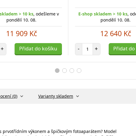
skladem > 10 ks
, odešleme v
E-shop skladem > 10 ks
, od
pondělí 10. 08.
pondělí 10. 08.
11 909 Kč
12 640 Kč
et položek
Počet položek
+
Přidat do košíku
-
+
Přidat do
ocení (0)
Varianty skladem
st s prvotřídním výkonem a špičkovým fotoaparátem? Model