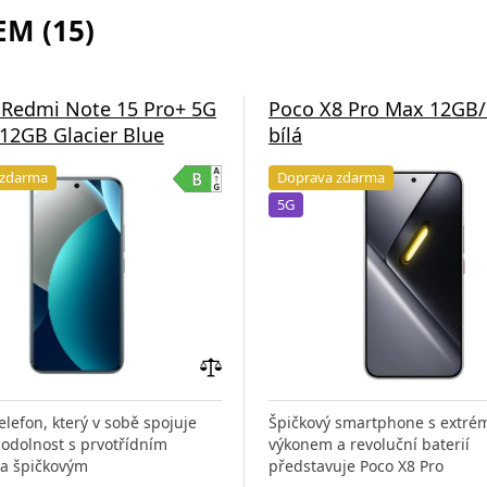
M (15)
 Redmi Note 15 Pro+ 5G
Poco X8 Pro Max 12GB
12GB Glacier Blue
bílá
 zdarma
Doprava zdarma
5G
Přidat
do
elefon, který v sobě spojuje
Špičkový smartphone s extr
porovnání
odolnost s prvotřídním
výkonem a revoluční baterií
a špičkovým
představuje Poco X8 Pro