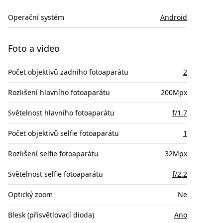
Operační systém
Android
Foto a video
Počet objektivů zadního fotoaparátu
2
Rozlišení hlavního fotoaparátu
200Mpx
Světelnost hlavního fotoaparátu
f/1.7
Počet objektivů selfie fotoaparátu
1
Rozlišení selfie fotoaparátu
32Mpx
Světelnost selfie fotoaparátu
f/2.2
Optický zoom
Ne
Blesk (přisvětlovací dioda)
Ano