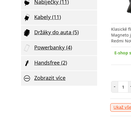
Nabíječky (11)
Kabely (11)
Klasické 
Držáky do auta (5)
Magneto j
Redmi Not
Powerbanky (4)
E-shop 
Handsfree (2)
Zobrazit více
Poče
-
Ukaž vš