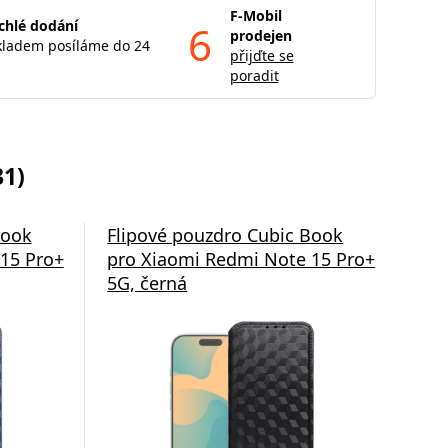
F-Mobil
chlé dodání
6
prodejen
kladem posíláme do 24
přijďte se
poradit
31)
Book
Flipové pouzdro Cubic Book
Fli
15 Pro+
pro Xiaomi Redmi Note 15 Pro+
cas
5G, černá
Pro