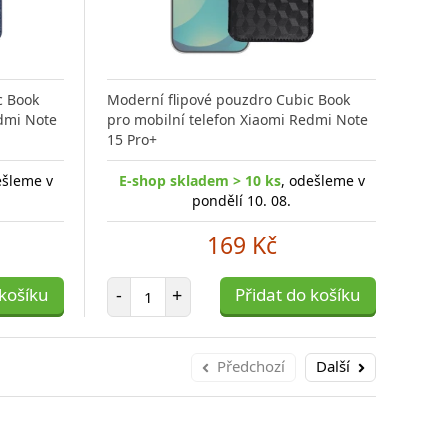
c Book
Moderní flipové pouzdro Cubic Book
Styl
edmi Note
pro mobilní telefon Xiaomi Redmi Note
pro 
15 Pro+
15
ešleme v
E-shop skladem > 10 ks
, odešleme v
E-
pondělí 10. 08.
169 Kč
Počet položek
 košíku
-
+
Přidat do košíku
-
Předchozí
Další