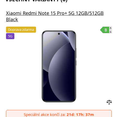
Xiaomi Redmi Note 15 Pro+ 5G 12GB/512GB
Black
Doprava zdarma
5G
Přid
do
Speciální akce končí za:
21d: 17h: 37m