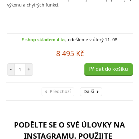
poro
výkonu a chytrých funkcí,
E-shop skladem 4 ks
, odešleme v úterý 11. 08.
8 495 Kč
Počet položek
-
+
Přidat do košíku
Předchozí
Další
PODĚLTE SE O SVÉ ÚLOVKY NA
INSTAGRAMU. POUŽIJTE