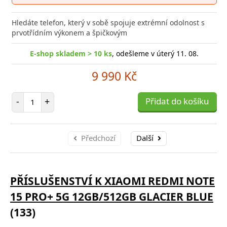
poro
Hledáte telefon, který v sobě spojuje extrémní odolnost s
prvotřídním výkonem a špičkovým
E-shop skladem > 10 ks
, odešleme v úterý 11. 08.
9 990 Kč
Počet položek
-
+
Přidat do košíku
Předchozí
Další
PŘÍSLUŠENSTVÍ K XIAOMI REDMI NOTE
15 PRO+ 5G 12GB/512GB GLACIER BLUE
(133)