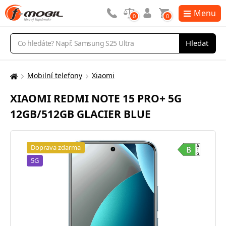
Menu
0
0
Vyhledávání
Hledat
Mobilní telefony
Xiaomi
Zde
se
XIAOMI REDMI NOTE 15 PRO+ 5G
nacházíte:
12GB/512GB GLACIER BLUE
Doprava zdarma
5G