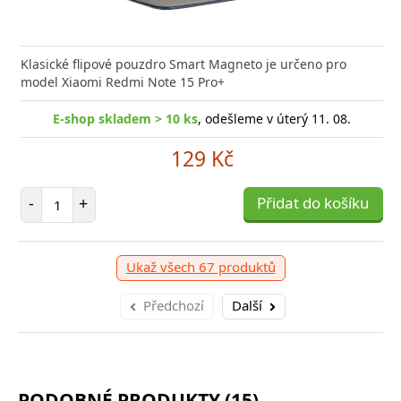
Klasické flipové pouzdro Smart Magneto je určeno pro
model Xiaomi Redmi Note 15 Pro+
E-shop skladem > 10 ks
, odešleme v úterý 11. 08.
129 Kč
Počet položek
-
+
Přidat do košíku
Ukaž všech 67 produktů
Předchozí
Další
PODOBNÉ PRODUKTY (15)