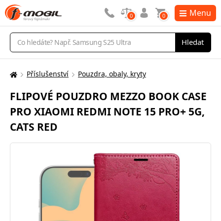
Menu
0
0
Vyhledávání
Hledat
Příslušenství
Pouzdra, obaly, kryty
Zde
se
FLIPOVÉ POUZDRO MEZZO BOOK CASE
nacházíte:
PRO XIAOMI REDMI NOTE 15 PRO+ 5G,
CATS RED