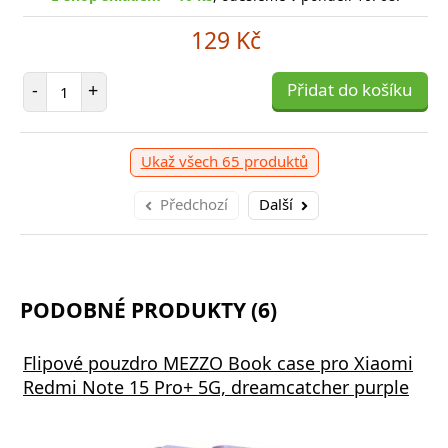
129 Kč
Počet položek
-
+
Přidat do košíku
Ukaž všech 65 produktů
Předchozí
Další
PODOBNÉ PRODUKTY (6)
Flipové pouzdro MEZZO Book case pro Xiaomi
Redmi Note 15 Pro+ 5G, dreamcatcher purple