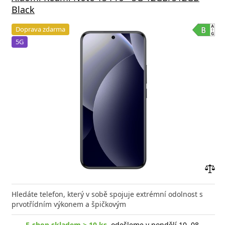
Black
Doprava zdarma
5G
Přid
do
Hledáte telefon, který v sobě spojuje extrémní odolnost s
poro
prvotřídním výkonem a špičkovým
E-shop skladem > 10 ks
, odešleme v pondělí 10. 08.