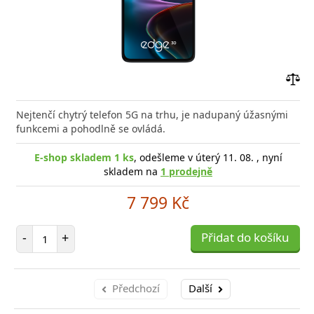
Přid
do
Nejtenčí chytrý telefon 5G na trhu, je nadupaný úžasnými
poro
funkcemi a pohodlně se ovládá.
E-shop skladem 1 ks
, odešleme v úterý 11. 08. , nyní
skladem na
1 prodejně
7 799 Kč
Počet položek
-
+
Přidat do košíku
Předchozí
Další