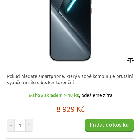
Přid
do
Pokud hledáte smartphone, který v sobě kombinuje brutální
poro
výpočetní sílu s bezkonkurenční
E-shop skladem > 10 ks
, odešleme zítra
8 929 Kč
Počet položek
-
+
Přidat do košíku