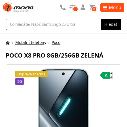
Menu
0
0
Vyhledávání
Hledat
Mobilní telefony
Poco
Zde
se
POCO X8 PRO 8GB/256GB ZELENÁ
nacházíte:
Doprava zdarma
5G