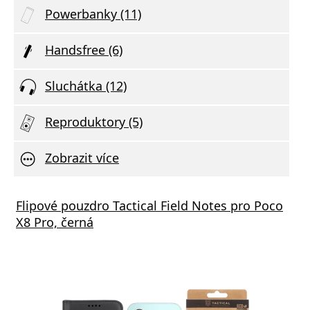
Powerbanky (11)
Handsfree (6)
Sluchátka (12)
Reproduktory (5)
Zobrazit více
tor Audio Combo 3v1
Flipové pouzdro Tactical Field Notes pro Poco
X8 Pro, černá
va zdarma