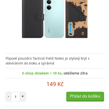
or Audio Combo 3v1 JEDNO balení, TŘI produkty
Flipové pouzdro Tactical Field Notes je stylový kryt s
tní zvuková výbava pro
otevíráním do boku a správná
E-shop skladem > 10 ks
, odešleme zítra
149 Kč
E-shop skladem > 5 ks
, odešleme zítra
Počet položek
-
+
Přidat do košíku
999 Kč