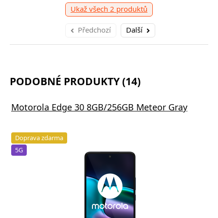
očet položek
+
Přidat do košíku
Ukaž všech 2 produktů
Předchozí
Další
PODOBNÉ PRODUKTY (14)
Motorola Edge 30 8GB/256GB Meteor Gray
Doprava zdarma
5G