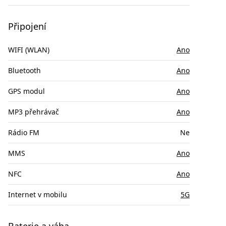
Připojení
WIFI (WLAN)
Ano
Bluetooth
Ano
GPS modul
Ano
MP3 přehrávač
Ano
Rádio FM
Ne
MMS
Ano
NFC
Ano
Internet v mobilu
5G