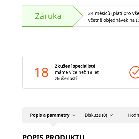
24 měsíců (platí pro vš
Záruka
včetně objednávek na I
18
Zkušení specialisté
máme více než 18 let
zkušeností
Popis a parametry
Diskuze (0)
Hodn
POPIS PRODUKTU