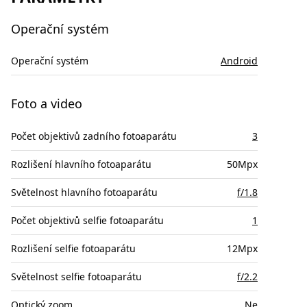
Operační systém
Operační systém
Android
Foto a video
Počet objektivů zadního fotoaparátu
3
Rozlišení hlavního fotoaparátu
50Mpx
Světelnost hlavního fotoaparátu
f/1.8
Počet objektivů selfie fotoaparátu
1
Rozlišení selfie fotoaparátu
12Mpx
Světelnost selfie fotoaparátu
f/2.2
Optický zoom
Ne