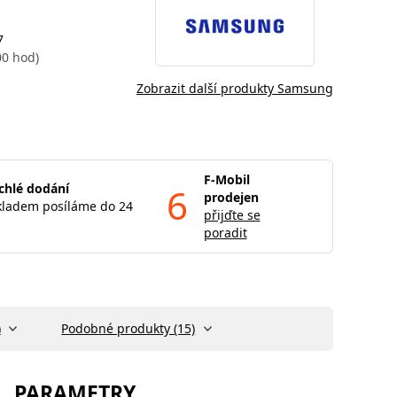
7
00 hod)
Zobrazit další produkty Samsung
F-Mobil
chlé dodání
6
prodejen
kladem posíláme do 24
přijďte se
poradit
)
Podobné produkty (15)
PARAMETRY