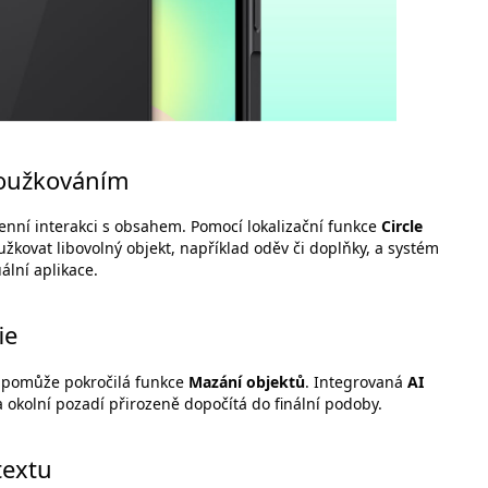
roužkováním
nní interakci s obsahem. Pomocí lokalizační funkce
Circle
žkovat libovolný objekt, například oděv či doplňky, a systém
ální aplikace.
ie
 pomůže pokročilá funkce
Mazání objektů
. Integrovaná
AI
a okolní pozadí přirozeně dopočítá do finální podoby.
textu