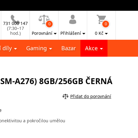
731 000 147
0
0
(7:30–17
hod.)
Porovnání
Přihlášení
0
Kč
 díly
Gaming
Bazar
Akce
SM-A276) 8GB/256GB ČERNÁ
Přidat do porovnání
e
onektivitou a pokročilou umělou