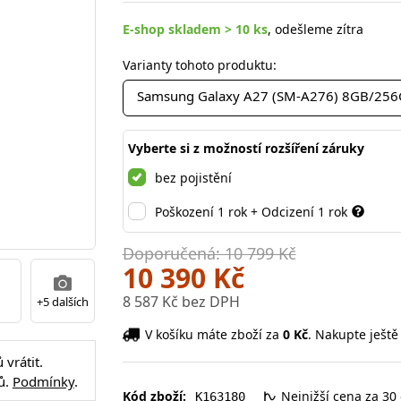
E-shop skladem > 10 ks
, odešleme zítra
Varianty tohoto produktu:
Samsung Galaxy A27 (SM-A276) 8GB/256GB
Vyberte si z možností rozšíření záruky
bez pojistění
Poškození 1 rok + Odcizení 1 rok
Doporučená: 10 799 Kč
10 390 Kč
8 587 Kč bez DPH
+5 dalších
V košíku máte zboží za
0 Kč
. Nakupte ještě
vrátit.
ů.
Podmínky
.
Kód zboží:
Nejnižší cena za 30
K163180