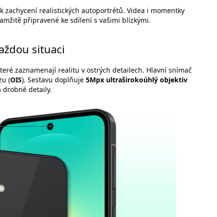
 k zachycení realistických autoportrétů. Videa i momentky
kamžitě připravené ke sdílení s vašimi blízkými.
aždou situaci
teré zaznamenají realitu v ostrých detailech. Hlavní snímač
zu (
OIS
). Sestavu doplňuje
5Mpx ultraširokoúhlý objektiv
 drobné detaily.