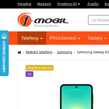
Poradna
Magazín
Prodejny (6)
Značky
Ko
Vyhledávání
Telefony
Příslušenství
Tablety
Mobilní telefony
Samsung
Samsung Galaxy A2
Zde
se
nacházíte:
Doprava zdarma
5G