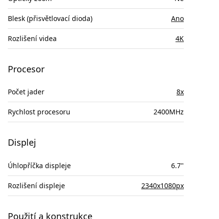
Blesk (přisvětlovací dioda)
Ano
Rozlišení videa
4K
Procesor
Počet jader
8x
Rychlost procesoru
2400MHz
Displej
Úhlopříčka displeje
6.7"
Rozlišení displeje
2340x1080px
Použití a konstrukce