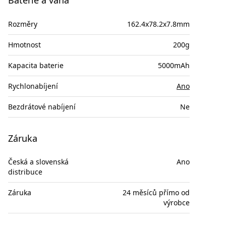
Baterie a váha
Rozměry
162.4x78.2x7.8mm
Hmotnost
200g
Kapacita baterie
5000mAh
Rychlonabíjení
Ano
Bezdrátové nabíjení
Ne
Záruka
Česká a slovenská
Ano
distribuce
Záruka
24 měsíců přímo od
výrobce