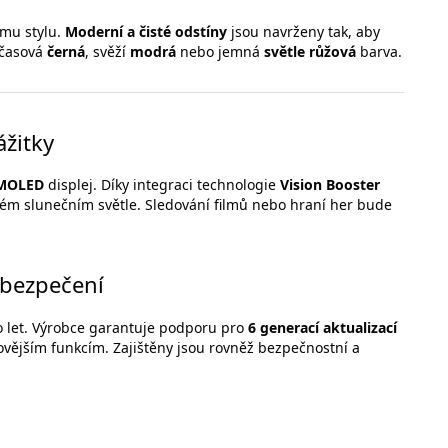
ímu stylu.
Moderní a čisté odstíny
jsou navrženy tak, aby
dčasová
černá
, svěží
modrá
nebo jemná
světle růžová
barva.
ážitky
AMOLED
displej. Díky integraci technologie
Vision Booster
mém slunečním světle. Sledování filmů nebo hraní her bude
abezpečení
o let. Výrobce garantuje podporu pro
6 generací aktualizací
novějším funkcím. Zajištěny jsou rovněž bezpečnostní a