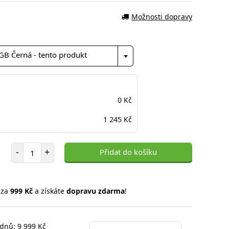
Možnosti dopravy
 Černá - tento produkt
0 Kč
1 245 Kč
Počet položek
-
+
Přidat do košíku
 za
999 Kč
a získáte
dopravu zdarma
!
 dnů: 9 999 Kč