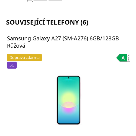
SOUVISEJÍCÍ TELEFONY (6)
Samsung Galaxy A27 (SM-A276) 6GB/128GB
Růžová
Doprava zdarma
5G