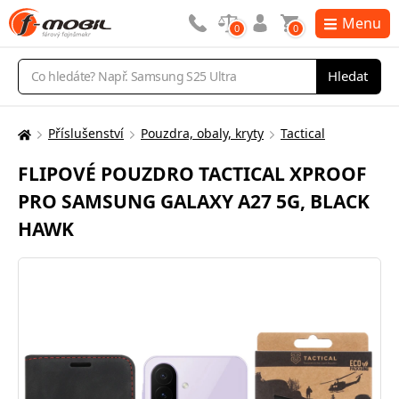
Menu
0
0
Vyhledávání
Hledat
Příslušenství
Pouzdra, obaly, kryty
Tactical
Zde
se
FLIPOVÉ POUZDRO TACTICAL XPROOF
nacházíte:
PRO SAMSUNG GALAXY A27 5G, BLACK
HAWK