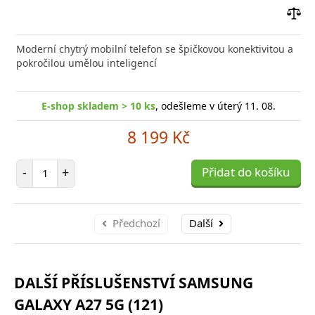
Přid
do
Moderní chytrý mobilní telefon se špičkovou konektivitou a
poro
pokročilou umělou inteligencí
E-shop skladem > 10 ks
, odešleme v úterý 11. 08.
8 199 Kč
Počet položek
-
+
Přidat do košíku
Předchozí
Další
DALŠÍ PŘÍSLUŠENSTVÍ SAMSUNG
GALAXY A27 5G (121)