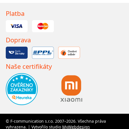
Platba
Doprava
Naše certifikáty
© F-communication s.r.o. 2007–2026. Všechna práva
vyhrazena. | Vytvořilo studio
MyWebdesign