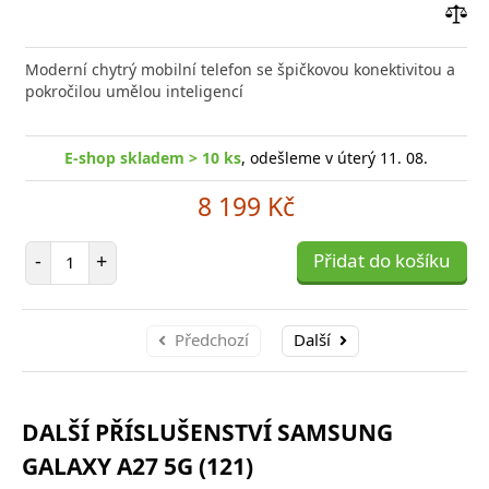
Přid
do
Moderní chytrý mobilní telefon se špičkovou konektivitou a
poro
pokročilou umělou inteligencí
E-shop skladem > 10 ks
, odešleme v úterý 11. 08.
8 199 Kč
Počet položek
-
+
Přidat do košíku
Předchozí
Další
DALŠÍ PŘÍSLUŠENSTVÍ SAMSUNG
GALAXY A27 5G (121)