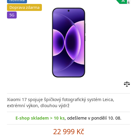
Doprava zdarma
5G
Přid
do
Xiaomi 17 spojuje špičkový fotografický systém Leica,
poro
extrémní výkon, dlouhou výdrž
E-shop skladem > 10 ks
, odešleme v pondělí 10. 08.
22 999 Kč