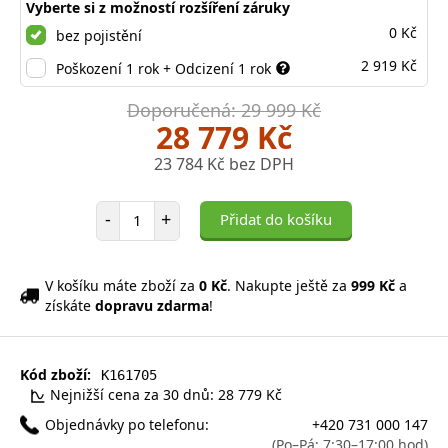
Vyberte si z možností rozšíření záruky
0 Kč
bez pojistění
2 919 Kč
Poškození 1 rok + Odcizení 1 rok
Doporučená: 29 999 Kč
28 779 Kč
23 784 Kč bez DPH
Počet položek
-
+
Přidat do košíku
V košíku máte zboží za
0 Kč
. Nakupte ještě za
999 Kč
a
získáte
dopravu zdarma
!
Kód zboží:
K161705
Nejnižší cena za 30 dnů: 28 779 Kč
Objednávky po telefonu:
+420 731 000 147
(Po–Pá: 7:30–17:00 hod)