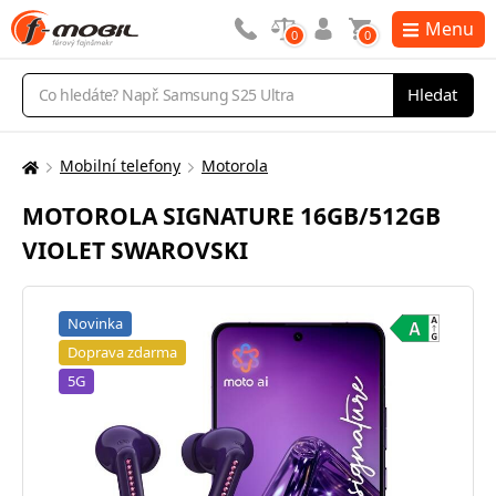
Menu
0
0
Vyhledávání
Hledat
Mobilní telefony
Motorola
Zde
se
MOTOROLA SIGNATURE 16GB/512GB
nacházíte:
VIOLET SWAROVSKI
Novinka
Doprava zdarma
5G