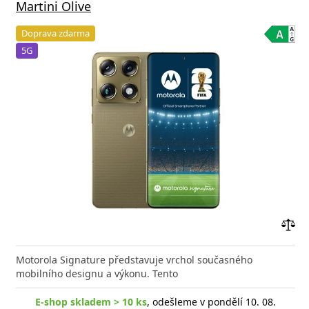
Martini Olive
Doprava zdarma
5G
Přid
do
Motorola Signature představuje vrchol současného
poro
mobilního designu a výkonu. Tento
E-shop skladem > 10 ks
, odešleme v pondělí 10. 08.