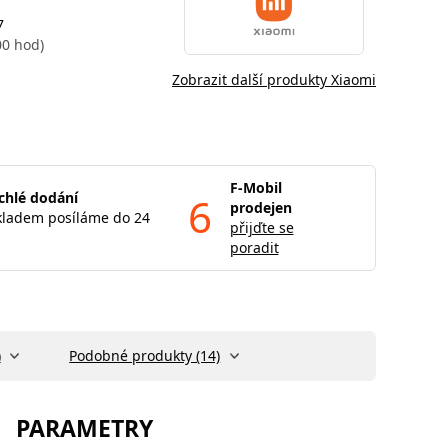
7
00 hod)
Zobrazit další produkty Xiaomi
F-Mobil
chlé dodání
6
prodejen
kladem posíláme do 24
přijďte se
poradit
)
Podobné produkty (14)
PARAMETRY