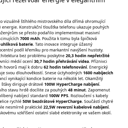
to vizuálně štíhlého mistrovského díla dřímá ohromující
é energie. Konstrukční tloušťka telefonu ukazuje pouhých
Inženýrům se přesto podařilo implementovat masivní
scinujících
7000 mAh
. Použita k tomu byla špičková
uhlíková baterie
. Tato inovace integruje úžasný
ocentní podíl křemíku pro markantní navýšení hustoty.
chitektura bez problému poskytne
20,3 hodin nepřetržité
ovníci médií ocení
30,7 hodin přehrávání videa
. Příznivci
h hovorů mají k dobru
62 hodin telefonování
. Energický
uje svou dlouhověkostí. Snese úctyhodných
1600 nabíjecích
ncí vynikající kondice baterie na několik let. Okamžitý
 šťávy diriguje drátové
100W HyperCharge nabíjení
.
ího stavu hrdě docílite za pouhých
48 minut
. Zapomenut
blíbený nabíjecí standard
100W PPS
. Rozloučení s kabely
lice rychlé
50W bezdrátové HyperCharge
. Součástí chytré
ále nesmírně praktické
22,5W reverzní kabelové nabíjení
.
eskovému vzkříšení ostatní slabé elektroniky ve vašem okolí.