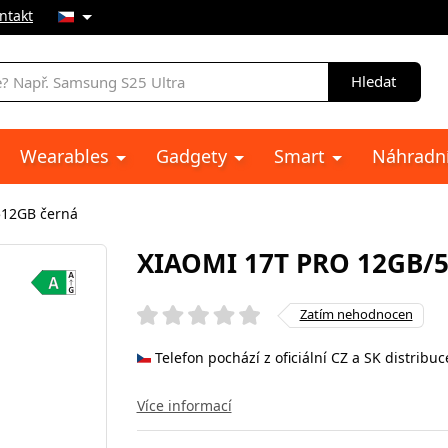
ntakt
Hledat
Wearables
Gadgety
Smart
Náhradní
512GB černá
XIAOMI 17T PRO 12GB/
Zatím nehodnocen
Telefon pochází z oficiální CZ a SK distribuc
Více informací