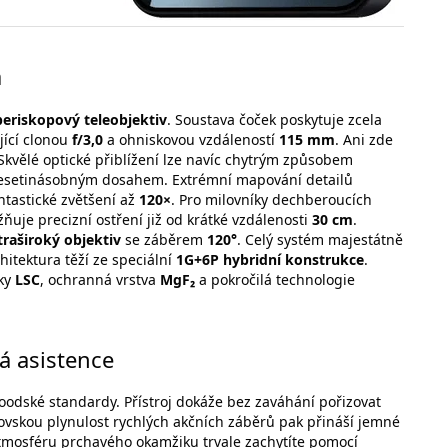
a
eriskopový teleobjektiv
. Soustava čoček poskytuje zcela
jící clonou
f/3,0
a ohniskovou vzdáleností
115 mm
. Ani zde
 Skvělé optické přiblížení lze navíc chytrým způsobem
esetinásobným dosahem. Extrémní mapování detailů
antastické zvětšení až
120×
. Pro milovníky dechberoucích
žňuje precizní ostření již od krátké vzdálenosti
30 cm
.
raširoký objektiv
se záběrem
120°
. Celý systém majestátně
hitektura těží ze speciální
1G+6P hybridní konstrukce
.
aky
LSC
, ochranná vrstva
MgF₂
a pokročilá technologie
á asistence
oodské standardy. Přístroj dokáže bez zaváhání pořizovat
ovskou plynulost rychlých akčních záběrů pak přináší jemné
tmosféru prchavého okamžiku trvale zachytíte pomocí