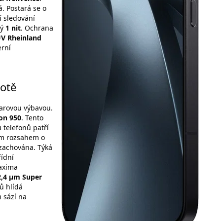
. Postará se o
í sledování
hý
1 nit
. Ochrana
V Rheinland
erní
notě
arovou výbavou.
on 950
. Tento
 telefonů patří
ým rozsahem o
 zachována. Týká
řídní
axima
2,4 µm Super
ů hlídá
m sází na