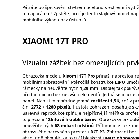
Pátráte po špičkovém chytrém telefonu s extrémní výdrž
fotoaparátem? Zjistěte, proč je tento vlajkový model napr
mobilního výkonu bez ústupků.
XIAOMI 17T PRO
Vizuální zážitek bez omezujících prv
Obrazovka modelu
Xiaomi 17T Pro
přináší naprostou re
mobilním zobrazování. Pokročilá konstrukce
LIPO
umožni
rámečky na neuvěřitelných
1,29 mm
. Displej tak pokrýv
přední plochu bez rušivých elementů. Jedná se o luxus
panel. Nabízí mimořádně jemné
rozlišení 1,5K
, což v p
činí
2772 × 1280 pixelů
. Hustota zobrazení dosahuje sk
Barevná reprodukce splňuje nejpřísnější měřítka profesi
to precizní
12bitová hloubka barev
. Obrazovka tak doká
neuvěřitelných
68 miliard odstínů
. Přítomno je také kom
obrovského barevného prostoru
DCI-P3
. Zobrazení her 
absolutně plynulé. Za to ručí blesková
144Hz obnovovac