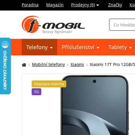
Poradna
Magazín
Prodejny (6)
Značky
Ko
Vyhledávání
Telefony
Příslušenství
Tablety
Mobilní telefony
Xiaomi
Xiaomi 17T Pro 12GB/
Zde
se
nacházíte:
Doprava zdarma
5G