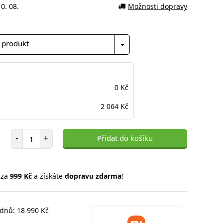
0. 08.
Možnosti dopravy
 produkt
0 Kč
2 064 Kč
Počet položek
-
+
Přidat do košíku
 za
999 Kč
a získáte
dopravu zdarma
!
 dnů: 18 990 Kč