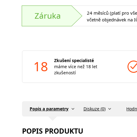
24 měsíců (platí pro vš
Záruka
včetně objednávek na I
18
Zkušení specialisté
máme více než 18 let
zkušeností
Popis a parametry
Diskuze (0)
Hodn
POPIS PRODUKTU