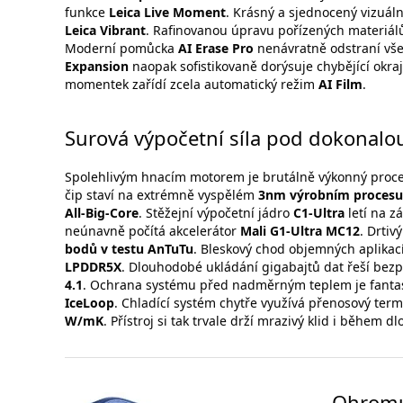
funkce
Leica Live Moment
. Krásný a sjednocený vizuální
Leica Vibrant
. Rafinovanou úpravu pořízených materiálů
Moderní pomůcka
AI Erase Pro
nenávratně odstraní vše
Expansion
naopak sofistikovaně dorýsuje chybějící okraje
momentek zařídí zcela automatický režim
AI Film
.
Surová výpočetní síla pod dokonal
Spolehlivým hnacím motorem je brutálně výkonný proc
čip staví na extrémně vyspělém
3nm výrobním procesu
All-Big-Core
. Stěžejní výpočetní jádro
C1-Ultra
letí na z
neúnavně počítá akcelerátor
Mali G1-Ultra MC12
. Drtiv
bodů v testu AnTuTu
. Bleskový chod objemných aplika
LPDDR5X
. Dlouhodobé ukládání gigabajtů dat řeší be
4.1
. Ochrana systému před nadměrným teplem je fantas
IceLoop
. Chladící systém chytře využívá přenosový ter
W/mK
. Přístroj si tak trvale drží mrazivý klid i během
Ohromuj