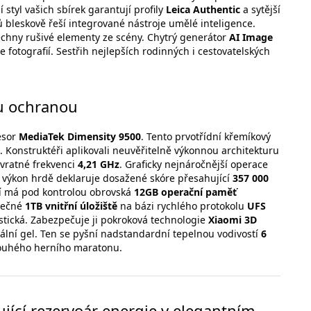
 styl vašich sbírek garantují profily
Leica Authentic
a sytější
 bleskově řeší integrované nástroje umělé inteligence.
chny rušivé elementy ze scény. Chytrý generátor
AI Image
 fotografií. Sestřih nejlepších rodinných i cestovatelských
ou ochranou
esor
MediaTek Dimensity 9500
. Tento prvotřídní křemíkový
. Konstruktéři aplikovali neuvěřitelně výkonnou architekturu
ávratné frekvenci
4,21 GHz
. Graficky nejnáročnější operace
ý výkon hrdě deklaruje dosažené skóre přesahující
357 000
cí má pod kontrolou obrovská
12GB operační paměť
zpečné
1TB vnitřní úložiště
na bázi rychlého protokolu
UFS
tická. Zabezpečuje ji pokroková technologie
Xiaomi 3D
mální gel. Ten se pyšní nadstandardní tepelnou vodivostí
6
 dlouhého herního maratonu.
ící rezervoár energie v elegantním