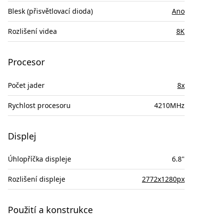
Blesk (přisvětlovací dioda)
Ano
Rozlišení videa
8K
Procesor
Počet jader
8x
Rychlost procesoru
4210MHz
Displej
Úhlopříčka displeje
6.8"
Rozlišení displeje
2772x1280px
Použití a konstrukce