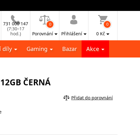
731 000 147
0
0
(7:30–17
hod.)
Porovnání
Přihlášení
0
Kč
 díly
Gaming
Bazar
Akce
512GB ČERNÁ
Přidat do porovnání
e