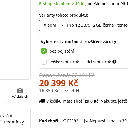
E-shop skladem > 10 ks
, odešleme v pondělí 1
Varianty tohoto produktu:
Xiaomi 17T Pro 12GB/512GB černá - tento
Vyberte si z možností rozšíření záruky
bez pojistění
Poškození 1 rok + Odcizení 1 rok
Doporučená: 22 491 Kč
20 399 Kč
16 859 Kč bez DPH
+7 dalších
V košíku máte zboží za
0 Kč
. Nakupte ještě
vrátit.
Kód zboží:
Nejnižší cena za 30
K162192
ů.
Podmínky
.