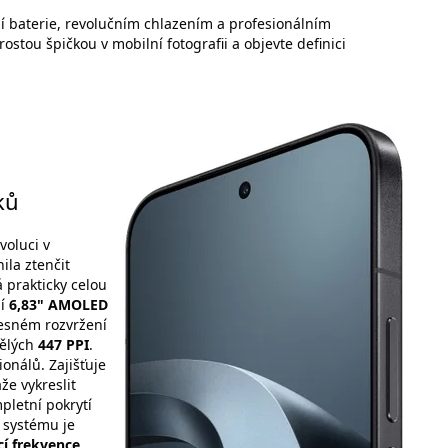
í baterie, revolučním chlazením a profesionálním
ostou špičkou v mobilní fotografii a objevte definici
ků
voluci v
la ztenčit
á prakticky celou
ní
6,83" AMOLED
řesném rozvržení
vělých
447 PPI
.
onálů. Zajišťuje
že vykreslit
pletní pokrytí
i systému je
í frekvence
.