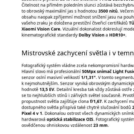
Čitelnost na přímém poledním slunci zůstává bezchybná
to obrovský maximální jas s hodnotou
3500 nitů
. Večern
obsahu naopak zpříjemní možnost snížení jasu na pou
vašeho zraku je doložena prestižní čtveřicí certifikátů
TÜ
Xiaomi Vision Care
. Vizuální dokonalost dokreslují mod
kinematografické standardy
Dolby Vision
a
HDR10+
.
Mistrovské zachycení světla i v tem
Fotografický systém vládne zcela nekompromisní hardw
Hlavní slovo má profesionální
50Mpx snímač Light Fusi
senzor oslní masivní velikostí
1/1,31"
. V tomto segmentu
k nejmohutnějším. Senzor vyniká obrovským dynamick
hodnotě
13,5 EV
. Detailní kresba tak vždy zůstává ostře
se to nejhlubších stínů i zářivých světel současně. Prvot
propustnost světla zajišťuje clona
f/1,67
. K zachycení m
dostupného světla přispívá také chytré slučování bodů
Pixel 4 v 1
. Dokonalou ostrost všech dynamických snímk
hardwarová
optická stabilizace OIS
. Fotografický systé
osvědčenou ohniskovou vzdálenost
23 mm
.