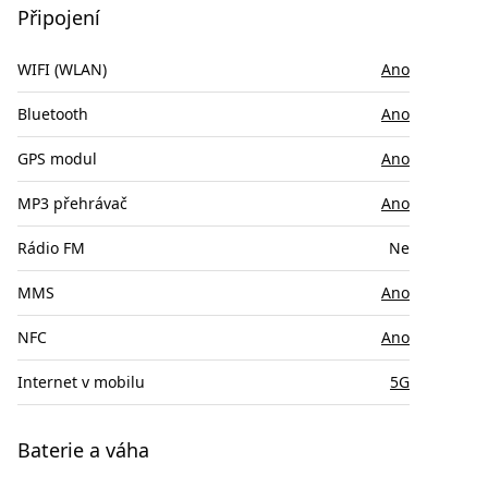
Připojení
WIFI (WLAN)
Ano
Bluetooth
Ano
GPS modul
Ano
MP3 přehrávač
Ano
Rádio FM
Ne
MMS
Ano
NFC
Ano
Internet v mobilu
5G
Baterie a váha