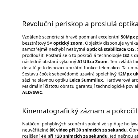
Revoluční periskop a proslulá optik
Vzdálené scenérie si hravě podmaní excelentní
50Mpx p
bezztrátový
5× optický zoom
. Objektiv disponuje vynika
samozřejmě nechybí nezbytná
optická stabilizace OIS
.
prodloužit. Postará se o to pokročilá technologie
ISZ
s d
následně obstará výkonný
AI Ultra Zoom
. Ten zvládá f
detailů je k dispozici unikátní funkce telemakro. Ta umo
Sestavu čoček sebevědomě uzavírá spolehlivý
12Mpx ult
sází na slavnou optiku
Leica Summilux
. Hardwarová arc
Maximální čistotu obrazu garantují technologické povl
ALD/SWC
.
Kinematografický záznam a pokročil
Natáčení pohyblivých scenérií spolehlivě splňuje hollyw
neuvěřitelné
8K video při 30 snímcích za sekundu
. Obr
rozlišení
4K při 120 snímcích za sekundu
. Jedinečnou a