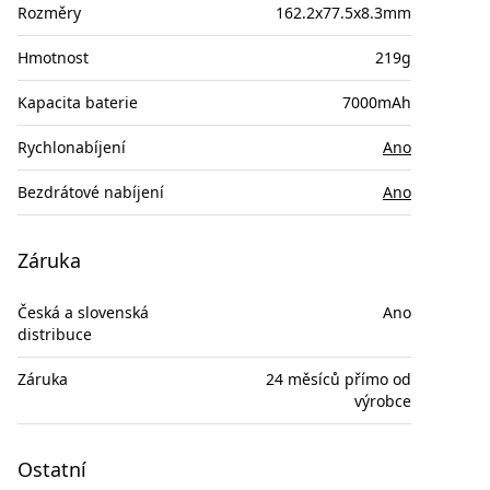
Rozměry
162.2x77.5x8.3mm
Hmotnost
219g
Kapacita baterie
7000mAh
Rychlonabíjení
Ano
Bezdrátové nabíjení
Ano
Záruka
Česká a slovenská
Ano
distribuce
Záruka
24 měsíců přímo od
výrobce
Ostatní