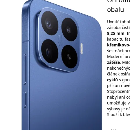
obalu
Uvnitř toho
zásoba čist
8,25 mm
. 
kapacitu fa
křemíkovo-
šestnáctipr
Moderní ar
zátěže
. Mil
nekonečnýc
článek oslň
cyklů
s gara
přísun nové
Stoprocentn
nebyl ani o
umožňuje ve
výbavy je d
Slouží k bl