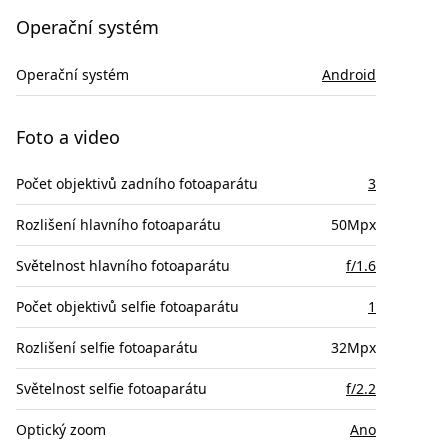
Operační systém
Operační systém
Android
Foto a video
Počet objektivů zadního fotoaparátu
3
Rozlišení hlavního fotoaparátu
50Mpx
Světelnost hlavního fotoaparátu
f/1.6
Počet objektivů selfie fotoaparátu
1
Rozlišení selfie fotoaparátu
32Mpx
Světelnost selfie fotoaparátu
f/2.2
Optický zoom
Ano