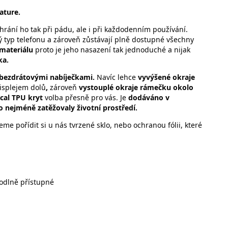
ature.
hrání ho tak při pádu, ale i při každodenním používání.
ý typ telefonu a zároveň zůstávají plně dostupné všechny
 materiálu
proto je jeho nasazení tak jednoduché a nijak
ka.
 bezdrátovými nabíječkami.
Navíc lehce
vyvýšené okraje
displejem dolů
,
zároveň
vystouplé okraje rámečku okolo
ical TPU kryt
volba přesně pro vás. Je
dodáváno v
o nejméně zatěžovaly životní prostředí.
e pořídit si u nás tvrzené sklo, nebo ochranou fólii, které
ti:
hodlně přístupné