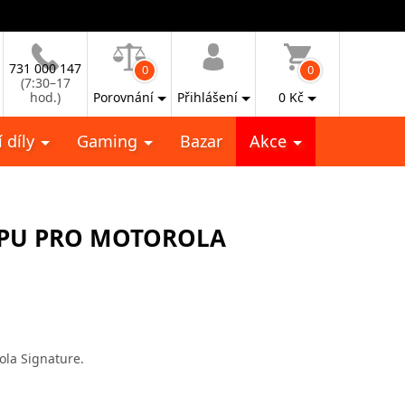
731 000 147
0
0
(7:30–17
hod.)
Porovnání
Přihlášení
0
Kč
 díly
Gaming
Bazar
Akce
 TPU PRO MOTOROLA
ola Signature.