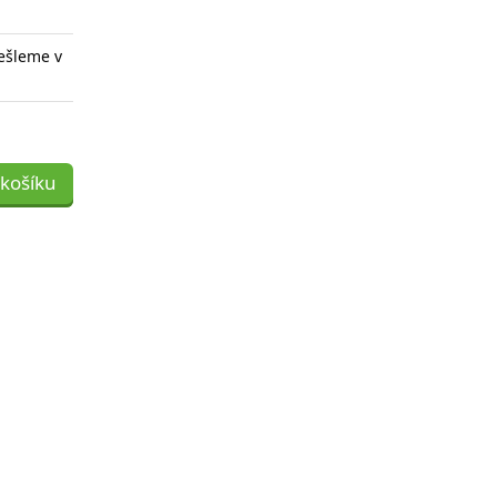
ešleme v
 košíku