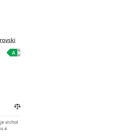
rovski
Přidat
do
je vrchol
porovnání
u a