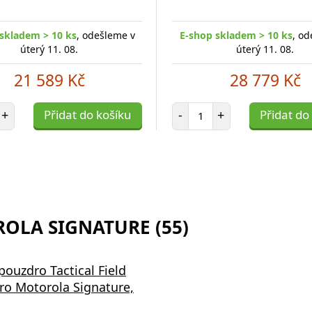
skladem > 10 ks
, odešleme v
E-shop skladem > 10 ks
, od
úterý 11. 08.
úterý 11. 08.
21 589 Kč
28 779 Kč
et položek
Počet položek
+
Přidat do košíku
-
+
Přidat do
ROLA SIGNATURE (55)
pouzdro Tactical Field
ro Motorola Signature,