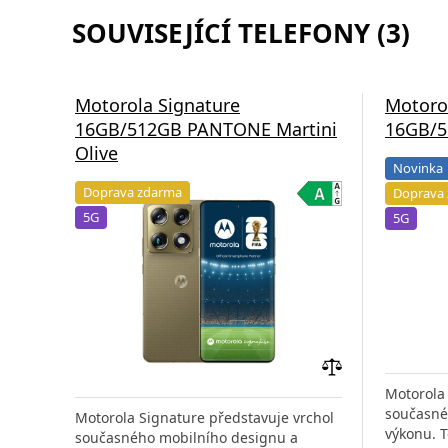
SOUVISEJÍCÍ TELEFONY (3)
Motorola Signature
Motoro
16GB/512GB PANTONE Martini
16GB/5
Olive
Novinka
Doprava zdarma
Doprava
5G
5G
Přidat
Motorola 
do
současné
Motorola Signature představuje vrchol
porovnání
výkonu. 
současného mobilního designu a