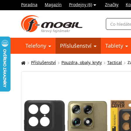
Poradna
Magazín
Prodejny (6)
Značky
Ko
Vyhledávání
Telefony
Příslušenství
Tablety
Příslušenství
Pouzdra, obaly, kryty
Tactical
Z
Zde
se
nacházíte: