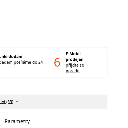
F-Mobil
chlé dodání
6
prodejen
kladem posíláme do 24
přijďte se
poradit
tví (55)
Parametry