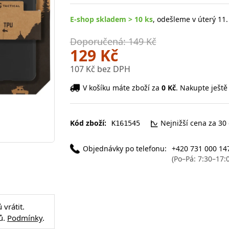
E-shop skladem > 10 ks
, odešleme v úterý 11.
Doporučená: 149 Kč
129 Kč
107 Kč bez DPH
V košíku máte zboží za
0 Kč
. Nakupte ještě
Kód zboží:
Nejnižší cena za 30
K161545
Objednávky po telefonu:
+420 731 000 14
(Po–Pá: 7:30–17:
vrátit.
ů.
Podmínky
.