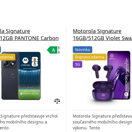
la Signature
Motorola Signature
12GB PANTONE Carbon
16GB/512GB Violet Swa
Novinka
 zdarma
Doprava zdarma
5G
Přidat
do
Signature představuje vrchol
Motorola Signature představu
porovnání
ho mobilního designu a
současného mobilního design
Tento
výkonu. Tento