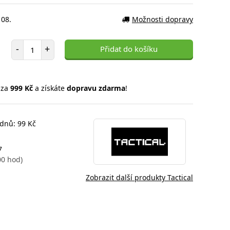
 08.
Možnosti dopravy
Počet položek
-
+
Přidat do košíku
 za
999 Kč
a získáte
dopravu zdarma
!
 dnů: 99 Kč
7
00 hod)
Zobrazit další produkty Tactical