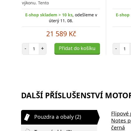
výkonu. Tento
E-shop skladem > 10 ks
, odešleme v
E-shop 
úterý 11. 08.
21 589 Kč
Počet položek
Poč
-
+
Přidat do košíku
-
DALŠÍ PŘÍSLUŠENSTVÍ MOTO
Flipové 
Pouzdra a obaly (2)
Notes p
černá