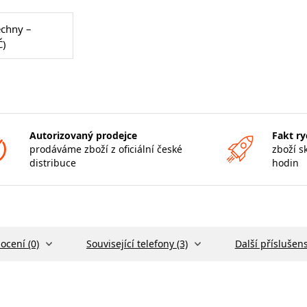
echny –
Č)
Autorizovaný prodejce
Fakt ry
prodáváme zboží z oficiální české
zboží s
distribuce
hodin
ocení (0)
Související telefony (3)
Další příslušens