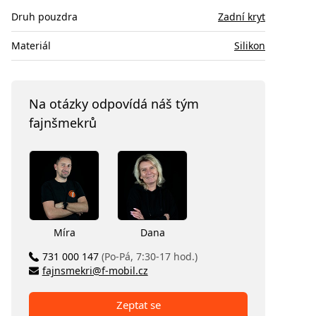
Druh pouzdra
Zadní kryt
Materiál
Silikon
Na otázky odpovídá náš tým
fajnšmekrů
Míra
Dana
731 000 147
(Po-Pá, 7:30-17 hod.)
fajnsmekri@f-mobil.cz
Zeptat se