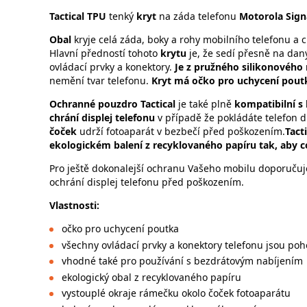
Tactical TPU
tenký
kryt
na záda telefonu
Motorola Sign
Obal
kryje celá záda, boky a rohy mobilního telefonu a c
Hlavní předností tohoto
krytu
je, že sedí přesně na dan
ovládací prvky a konektory.
Je z pružného silikonového
nemění tvar telefonu.
Kryt má očko pro uchycení pout
Ochranné pouzdro Tactical
je také plně
kompatibilní s
chrání displej telefonu
v případě že pokládáte telefon 
čoček
udrží fotoaparát v bezbečí před poškozením.
Tact
ekologickém balení z recyklovaného papíru tak, aby c
Pro ještě dokonalejší ochranu Vašeho mobilu doporučujem
ochrání displej telefonu před poškozením.
Vlastnos
očko pro uchycení poutka
všechny ovládací prvky a konektory telefonu jsou po
vhodné také pro používání s bezdrátovým nabíjením
ekologický obal z recyklovaného papíru
vystouplé okraje rámečku okolo čoček fotoaparátu