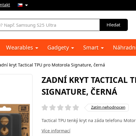
ntakt
Hledat
Wearables
Gadgety
Smart
Náhradní
adní kryt Tactical TPU pro Motorola Signature, černá
ZADNÍ KRYT TACTICAL
SIGNATURE, ČERNÁ
Zatím nehodnocen
Tactical TPU tenký kryt na záda telefonu Motor
Více informací