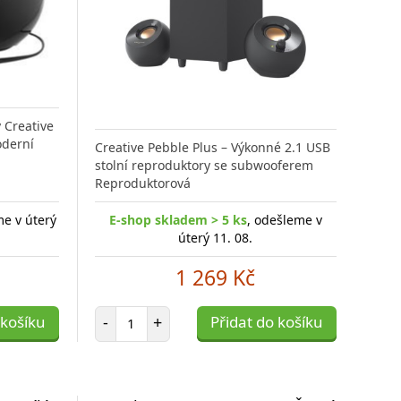
 Creative
oderní
Creative Pebble Plus – Výkonné 2.1 USB
stolní reproduktory se subwooferem
Reproduktorová
me v úterý
E-shop skladem > 5 ks
, odešleme v
úterý 11. 08.
1 269 Kč
Počet položek
 košíku
-
+
Přidat do košíku