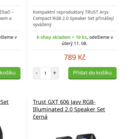
ítači –
Kompaktní reproduktory TRUST Arys
ukem a
Compact RGB 2.0 Speaker Set přinášejí
vyvážený
ešleme v
E-shop skladem > 10 ks
, odešleme v
úterý 11. 08.
789 Kč
Počet položek
 košíku
-
+
Přidat do košíku
 Set
Trust GXT 606 Javv RGB-
Illuminated 2.0 Speaker Set
černá