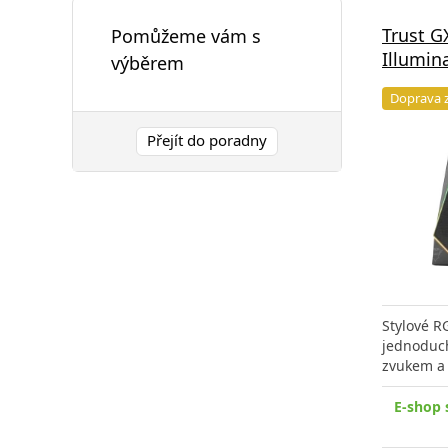
Trust G
Pomůžeme vám s
Illumin
výběrem
Doprava 
Přejít do poradny
Stylové R
jednoduc
zvukem a
E-shop 