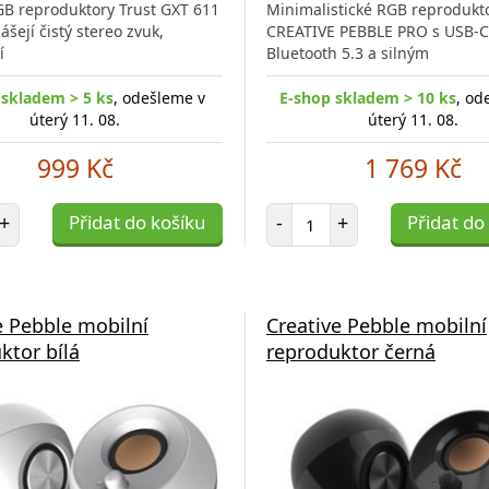
GB reproduktory Trust GXT 611
Minimalistické RGB reprodukt
šejí čistý stereo zvuk,
CREATIVE PEBBLE PRO s USB-C
í
Bluetooth 5.3 a silným
 skladem > 5 ks
, odešleme v
E-shop skladem > 10 ks
, od
úterý 11. 08.
úterý 11. 08.
999 Kč
1 769 Kč
et položek
Počet položek
+
Přidat do košíku
-
+
Přidat do
e Pebble mobilní
Creative Pebble mobilní
ktor bílá
reproduktor černá