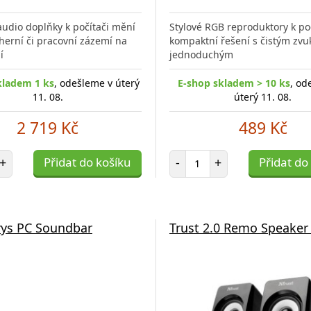
udio doplňky k počítači mění
Stylové RGB reproduktory k poč
herní či pracovní zázemí na
kompaktní řešení s čistým zv
í
jednoduchým
kladem 1 ks
, odešleme v úterý
E-shop skladem > 10 ks
, od
11. 08.
úterý 11. 08.
2 719 Kč
489 Kč
et položek
Počet položek
+
Přidat do košíku
-
+
Přidat do
rys PC Soundbar
Trust 2.0 Remo Speaker