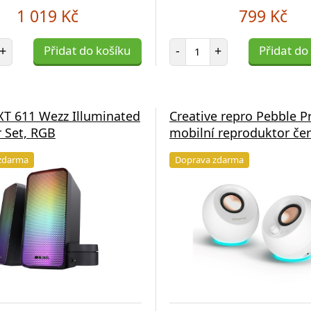
1 019 Kč
799 Kč
et položek
Počet položek
+
Přidat do košíku
-
+
Přidat do
XT 611 Wezz Illuminated
Creative repro Pebble P
 Set, RGB
mobilní reproduktor če
zdarma
Doprava zdarma