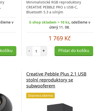
ory
Minimalistické RGB reproduktory
,
CREATIVE PEBBLE PRO s USB-C,
Bluetooth 5.3 a silným
ešleme v
E-shop skladem > 10 ks
, odešleme v
úterý 11. 08.
1 769 Kč
Počet položek
 košíku
-
+
Přidat do košíku
Creative Pebble Plus 2.1 USB
stolní reproduktory se
subwooferem
Doprava zdarma