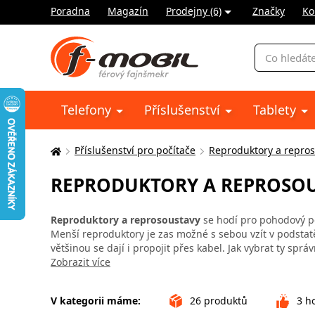
Poradna
Magazín
Prodejny (6)
Značky
Ko
Vyhledávání
Telefony
Příslušenství
Tablety
Příslušenství pro počítače
Reproduktory a repro
Zde
se
REPRODUKTORY A REPROSO
nacházíte:
Reproduktory a reprosoustavy
se hodí pro pohodový p
Menší reproduktory je zas možné s sebou vzít v podstat
většinou se dají i propojit přes kabel. Jak vybrat ty spr
Zobrazit více
V kategorii máme:
26
produktů
3
ho