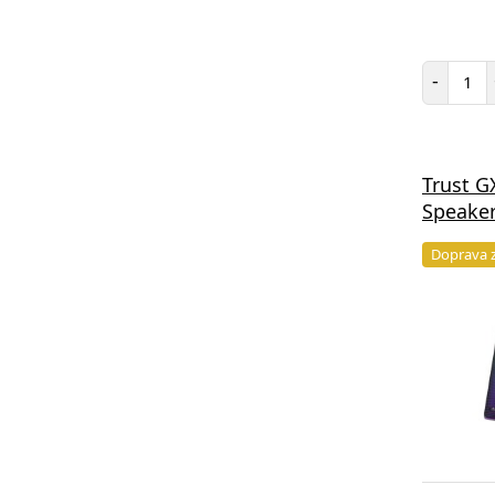
Poč
-
Trust G
Speaker
Doprava 