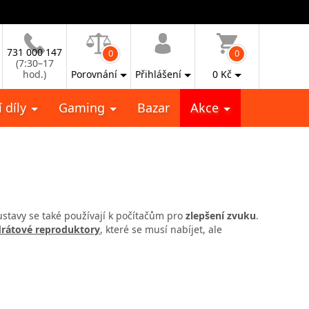
731 000 147
0
0
(7:30–17
hod.)
Porovnání
Přihlášení
0
Kč
 díly
Gaming
Bazar
Akce
ustavy se také používají k počítačům pro
zlepšení zvuku
.
rátové reproduktory
, které se musí nabíjet, ale