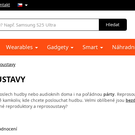
ntakt
Hledat
Wearables
Gadgety
Smart
Náhradní
soustavy
USTAVY
oslech hudby nebo audioknih doma i na pořádnou
párty
. Reproso
ě kamkoliv, kde chcete poslouchat hudbu. Velmi oblíbené jsou
bezd
ávné reproduktory a reprosoustavy?
dnocení