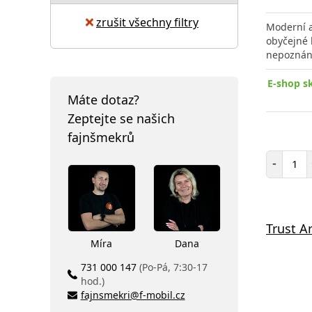
zrušit všechny filtry
Moderní a
obyčejné 
nepoznán
E-shop s
Máte dotaz?
Zeptejte se našich
fajnšmekrů
Poč
-
Trust A
Míra
Dana
731 000 147
(Po-Pá, 7:30-17
hod.)
fajnsmekri@f-mobil.cz