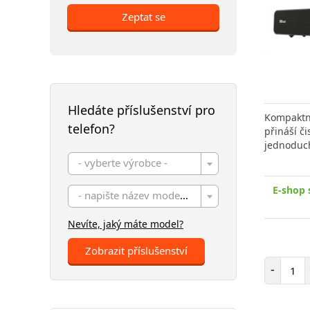
Zeptat se
Hledáte příslušenství pro
Kompaktní
telefon?
přináší či
jednoduc
- vyberte výrobce -
E-shop 
- napište název modelu -
Nevíte, jaký máte model?
Zobrazit příslušenství
Poč
-