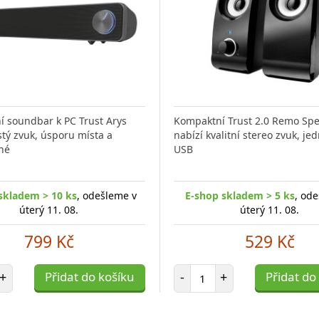
 soundbar k PC Trust Arys
Kompaktní Trust 2.0 Remo Spe
stý zvuk, úsporu místa a
nabízí kvalitní stereo zvuk, j
hé
USB
skladem > 10 ks
, odešleme v
E-shop skladem > 5 ks
, od
úterý 11. 08.
úterý 11. 08.
799 Kč
529 Kč
et položek
Počet položek
+
Přidat do košíku
-
+
Přidat do