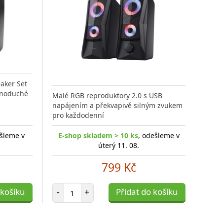
aker Set
ednoduché
Malé RGB reproduktory 2.0 s USB
napájením a překvapivě silným zvukem
pro každodenní
ešleme v
E-shop skladem > 10 ks
, odešleme v
úterý 11. 08.
799 Kč
Počet položek
 košíku
-
+
Přidat do košíku