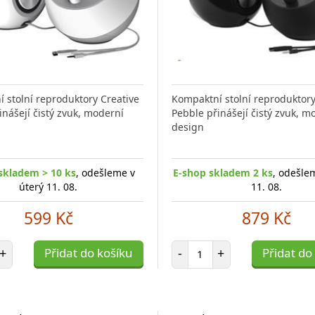
 stolní reproduktory Creative
Kompaktní stolní reproduktory
inášejí čistý zvuk, moderní
Pebble přinášejí čistý zvuk, m
design
skladem > 10 ks
, odešleme v
E-shop skladem 2 ks
, odešle
úterý 11. 08.
11. 08.
599 Kč
879 Kč
et položek
Počet položek
+
Přidat do košíku
-
+
Přidat do