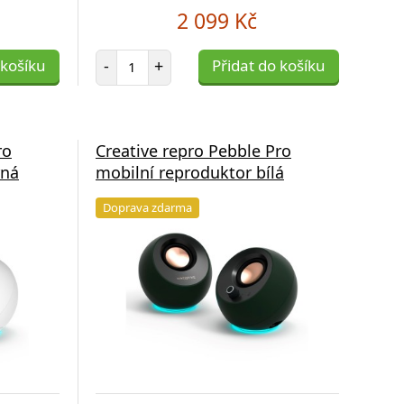
2 099 Kč
Počet položek
 košíku
-
+
Přidat do košíku
ro
Creative repro Pebble Pro
rná
mobilní reproduktor bílá
Doprava zdarma