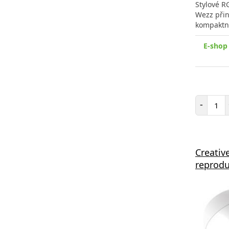
Stylové R
Wezz přiná
kompaktn
E-shop
Poč
-
Creativ
reprodu