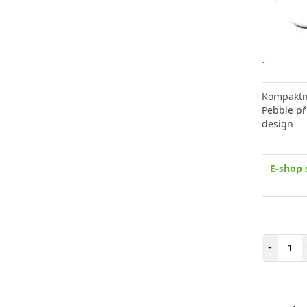
Kompaktní
Pebble př
design
E-shop 
Poč
-