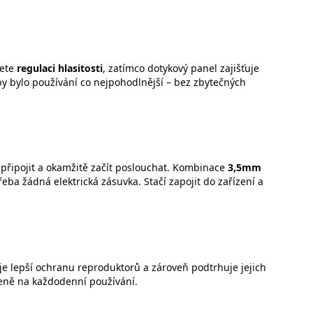
dete
regulaci hlasitosti
, zatímco dotykový panel zajišťuje
aby bylo používání co nejpohodlnější – bez zbytečných
připojit a okamžitě začít poslouchat. Kombinace
3,5mm
ba žádná elektrická zásuvka. Stačí zapojit do zařízení a
ťuje lepší ochranu reproduktorů a zároveň podtrhuje jejich
veně na každodenní používání.