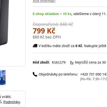
Více informací
E-shop skladem > 10 ks
, odešleme v úterý 11.
Doporučená: 848 Kč
799 Kč
660 Kč bez DPH
V košíku máte zboží za
0 Kč
. Nakupte ještě
Kód zboží:
Nejnižší cena za 30
K161179
Objednávky po telefonu:
+420 731 000 14
(Po–Pá: 7:30–17:
vrátit.
ů.
Podmínky
.