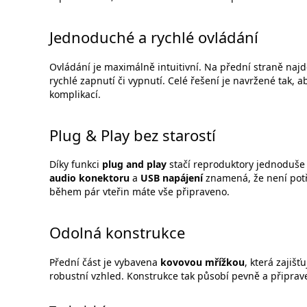
Jednoduché a rychlé ovládání
Ovládání je maximálně intuitivní. Na přední straně naj
rychlé zapnutí či vypnutí. Celé řešení je navržené tak, 
komplikací.
Plug & Play bez starostí
Díky funkci
plug and play
stačí reproduktory jednoduše 
audio konektoru
a
USB napájení
znamená, že není potře
během pár vteřin máte vše připraveno.
Odolná konstrukce
Přední část je vybavena
kovovou mřížkou
, která zajiš
robustní vzhled. Konstrukce tak působí pevně a připra