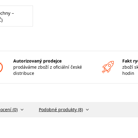
echny –
Č)
Autorizovaný prodejce
Fakt ry
prodáváme zboží z oficiální české
zboží s
distribuce
hodin
ocení (0)
Podobné produkty (8)