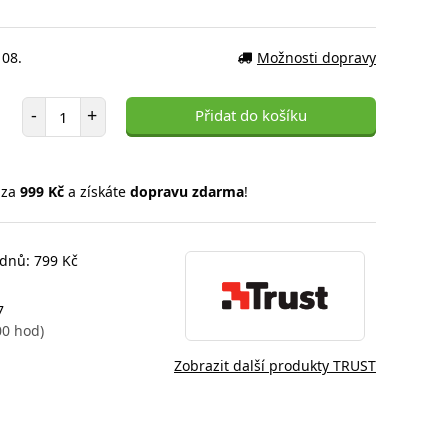
 08.
Možnosti dopravy
Počet položek
-
+
Přidat do košíku
 za
999 Kč
a získáte
dopravu zdarma
!
 dnů: 799 Kč
7
00 hod)
Zobrazit další produkty TRUST