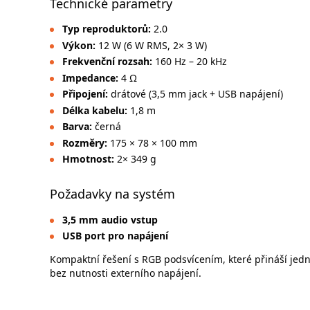
Technické parametry
Typ reproduktorů:
2.0
Výkon:
12 W (6 W RMS, 2× 3 W)
Frekvenční rozsah:
160 Hz – 20 kHz
Impedance:
4 Ω
Připojení:
drátové (3,5 mm jack + USB napájení)
Délka kabelu:
1,8 m
Barva:
černá
Rozměry:
175 × 78 × 100 mm
Hmotnost:
2× 349 g
Požadavky na systém
3,5 mm audio vstup
USB port pro napájení
Kompaktní řešení s RGB podsvícením, které přináší jed
bez nutnosti externího napájení.