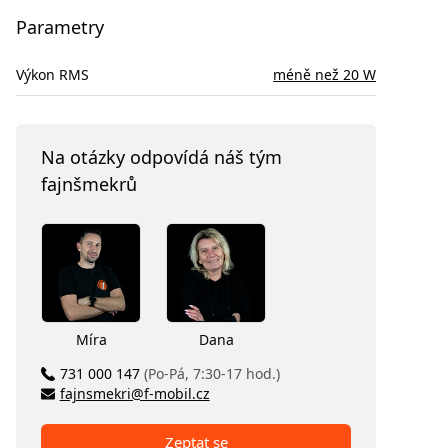
Parametry
Výkon RMS
méně než 20 W
Na otázky odpovídá náš tým
fajnšmekrů
Míra
Dana
731 000 147
(Po-Pá, 7:30-17 hod.)
fajnsmekri@f-mobil.cz
Zeptat se