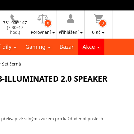
731 000 147
0
0
(7:30–17
hod.)
Porovnání
Přihlášení
0
Kč
 díly
Gaming
Bazar
Akce
r Set černá
B-ILLUMINATED 2.0 SPEAKER
 překvapivě silným zvukem pro každodenní poslech i