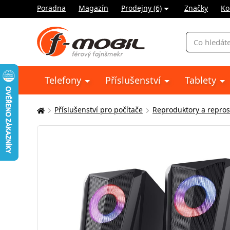
Poradna
Magazín
Prodejny (6)
Značky
Ko
Vyhledávání
Telefony
Příslušenství
Tablety
Příslušenství pro počítače
Reproduktory a repro
Zde
se
nacházíte: