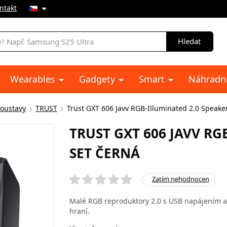
ntakt
Hledat
Wearables
Gadgety
Smart
Náhradní
soustavy
TRUST
Trust GXT 606 Javv RGB-Illuminated 2.0 Speake
TRUST GXT 606 JAVV RG
SET ČERNÁ
Zatím nehodnocen
Malé RGB reproduktory 2.0 s USB napájením a
hraní.