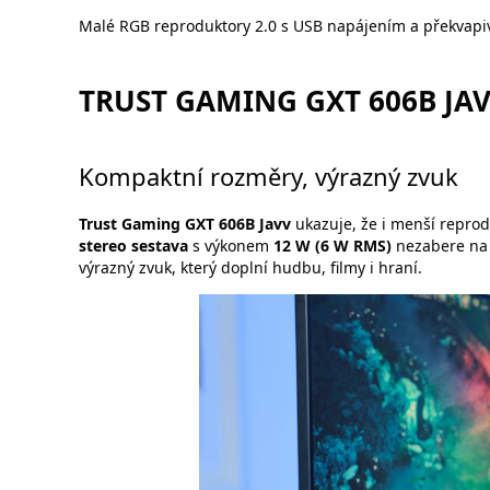
Malé RGB reproduktory 2.0 s USB napájením a překvapiv
TRUST GAMING GXT 606B JA
Kompaktní rozměry, výrazný zvuk
Trust Gaming GXT 606B Javv
ukazuje, že i menší repro
stereo sestava
s výkonem
12 W (6 W RMS)
nezabere na 
výrazný zvuk, který doplní hudbu, filmy i hraní.