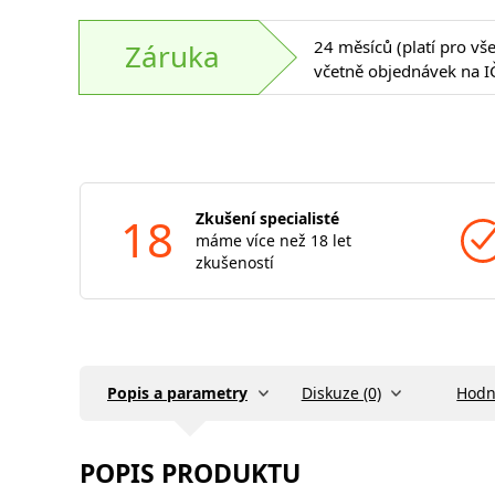
24 měsíců (platí pro vš
Záruka
včetně objednávek na I
18
Zkušení specialisté
máme více než 18 let
zkušeností
Popis a parametry
Diskuze (0)
Hodn
POPIS PRODUKTU