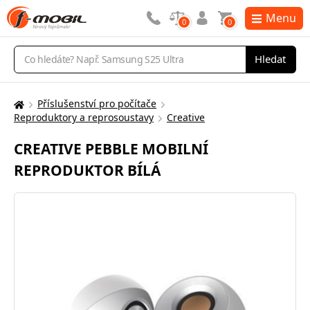
Menu
0
0
Vyhledávání
Hledat
Příslušenství pro počítače
Zde
Reproduktory a reprosoustavy
Creative
se
nacházíte:
CREATIVE PEBBLE MOBILNÍ
REPRODUKTOR BÍLÁ