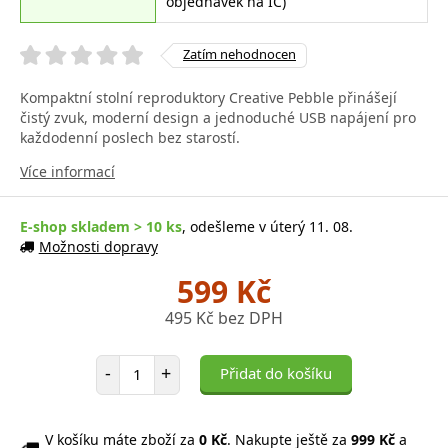
objednávek na IČ)
Zatím nehodnocen
Kompaktní stolní reproduktory Creative Pebble přinášejí
čistý zvuk, moderní design a jednoduché USB napájení pro
každodenní poslech bez starostí.
Více informací
E-shop skladem > 10 ks
, odešleme v úterý 11. 08.
Možnosti dopravy
599 Kč
495 Kč bez DPH
Počet položek
-
+
Přidat do košíku
V košíku máte zboží za
0 Kč
. Nakupte ještě za
999 Kč
a