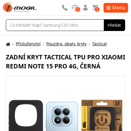
Menu
0
0
Vyhledávání
Hledat
Příslušenství
Pouzdra, obaly, kryty
Tactical
Zde
se
ZADNÍ KRYT TACTICAL TPU PRO XIAOMI
nacházíte:
REDMI NOTE 15 PRO 4G, ČERNÁ