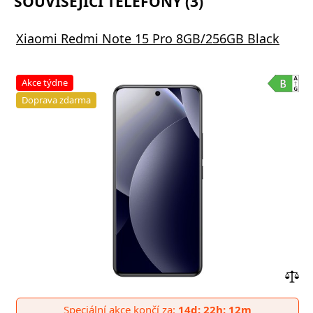
SOUVISEJÍCÍ TELEFONY (3)
Xiaomi Redmi Note 15 Pro 8GB/256GB Black
Akce týdne
Doprava zdarma
Přid
do
Speciální akce končí za:
14d: 22h: 12m