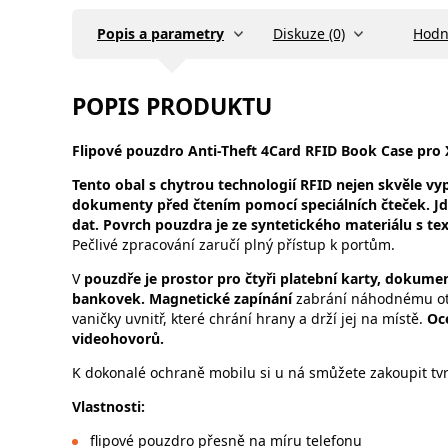
Popis a parametry
Diskuze (0)
Hodn
POPIS PRODUKTU
Flipové
pouzdro Anti-Theft 4Card RFID Book Case pro
Tento obal s chytrou technologií RFID nejen skvěle vypa
dokumenty před čtením pomocí speciálních čteček. Jd
dat. Povrch pouzdra je ze syntetického materiálu s 
Pečlivé zpracování zaručí plný přístup k portům.
V
pouzdře je prostor pro čtyři platební karty, dokument
bankovek. Magnetické zapínání
zabrání náhodnému ote
vaničky uvnitř, které chrání hrany a drží jej na místě.
Oc
videohovorů.
K dokonalé ochraně mobilu si u ná smůžete zakoupit tvr
Vlastnosti
:
flipové pouzdro přesně na míru telefonu