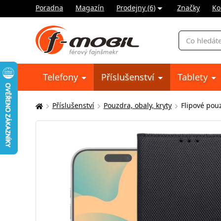
Poradna
Magazín
Prodejny (6)
Značky
Ko
Vyhledávání
Telefony
Příslušenství
Tablety
Příslušenství
Pouzdra, obaly, kryty
Flipové pou
Zde
se
nacházíte: