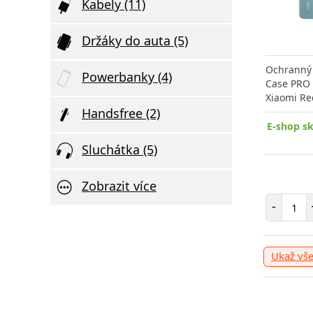
Kabely (11)
Držáky do auta (5)
Ochranný 
Powerbanky (4)
Case PRO 
Xiaomi R
Handsfree (2)
E-shop s
Sluchátka (5)
Zobrazit více
Poče
-
Ukaž vš