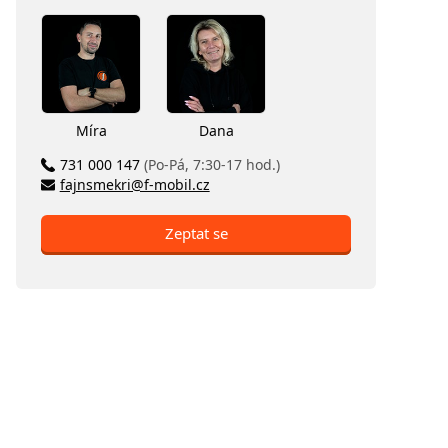
Míra
Dana
731 000 147
(Po-Pá, 7:30-17 hod.)
fajnsmekri@f-mobil.cz
Zeptat se