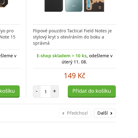
lyo pro
Flipové pouzdro Tactical Field Notes je
Mode
 Note 15
stylový kryt s otevíráním do boku a
pro 
správná
15 P
ešleme v
E-shop skladem > 10 ks
, odešleme v
E-
úterý 11. 08.
149 Kč
Počet položek
 košíku
-
+
Přidat do košíku
-
Předchozí
Další