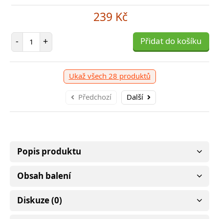
239 Kč
Počet položek
-
+
Přidat do košíku
Ukaž všech 28 produktů
Předchozí
Další
Popis produktu
Obsah balení
Diskuze (0)