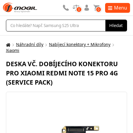
Menu
0
0
Vyhledávání
Hledat
Náhradní díly
Nabíjecí konektory + Mikrofony
Zde
Xiaomi
se
nacházíte:
DESKA VČ. DOBÍJECÍHO KONEKTORU
PRO XIAOMI REDMI NOTE 15 PRO 4G
(SERVICE PACK)